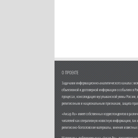
О ПРОЕКТЕ
Задачами информационно-аналитического канала с моме
объективной и достоверной информации о событиях в Ро
процессах, консолидация мусульманской уммы России,
религиозным и национальным признакам, защита прав
«Ансар.Ru» имеет собственных корреспондентов в разли
читателей как оперативную новостную информацию, так 
религиозно-богословские материалы, мнения известных
Материалы, публикуемые на «Ансар.Ru», рассчитаны на