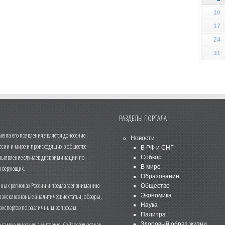
10
17
24
31
РАЗДЕЛЫ ПОРТАЛА
нта его появления является донесение
Новости
ссии и мире и происходящих в обществе
В РФ и СНГ
 выявление случаев дискриминации по
Собкор
В мире
 верующих.
Образование
чных регионах России и предлагает вниманию
Общество
и эксклюзивные аналитические статьи, обзоры,
Экономика
Наука
 экспертов по различным вопросам.
Палитра
 самую широкую аудиторию. Сайт освещает как
Здоровый образ жизни