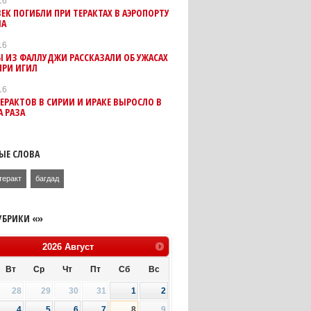
16
ВЕК ПОГИБЛИ ПРИ ТЕРАКТАХ В АЭРОПОРТУ
ЛА
16
 ИЗ ФАЛЛУДЖИ РАССКАЗАЛИ ОБ УЖАСАХ
ПРИ ИГИЛ
16
ЕРАКТОВ В СИРИИ И ИРАКЕ ВЫРОСЛО В
 РАЗА
ЫЕ СЛОВА
теракт
багдад
УБРИКИ «»
2026
Август
Вт
Ср
Чт
Пт
Сб
Вс
28
29
30
31
1
2
4
5
6
7
8
9