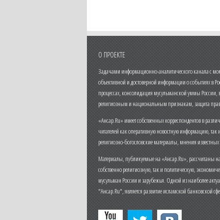
О ПРОЕКТЕ
Задачами информационно-аналитического канала с моме
объективной и достоверной информации о событиях в Ро
процессах, консолидация мусульманской уммы России,
религиозным и национальным признакам, защита прав
«Ансар.Ru» имеет собственных корреспондентов в разли
читателей как оперативную новостную информацию, так 
религиозно-богословские материалы, мнения известных
Материалы, публикуемые на «Ансар.Ru», рассчитаны на
собственно религиозную, так и политическую, экономич
мусульман России и зарубежья. Одной из наиболее актуа
"Ансар.Ru", является развитие исламской банковской сф