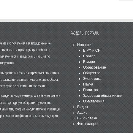
РАЗДЕЛЫ ПОРТАЛА
нта его появления является донесение
Новости
ссии и мире и происходящих в обществе
В РФ и СНГ
 выявление случаев дискриминации по
Собкор
В мире
 верующих.
Образование
чных регионах России и предлагает вниманию
Общество
и эксклюзивные аналитические статьи, обзоры,
Экономика
Наука
 экспертов по различным вопросам.
Палитра
 самую широкую аудиторию. Сайт освещает как
Здоровый образ жизни
Объявления
ескую, культурную, общественную жизнь
Видео
льных тем, которые находят место на страницах
Аудио
еры, исламских финансов и халяль-индустрии.
Библиотека
Фотогалерея