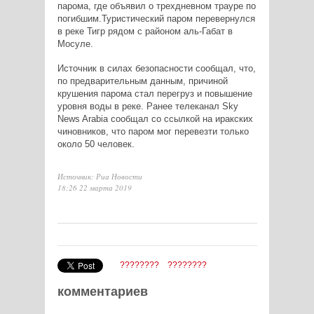
парома, где объявил о трехдневном трауре по
погибшим.Туристический паром перевернулся
в реке Тигр рядом с районом аль-Габат в
Мосуле.
Источник в силах безопасности сообщал, что,
по предварительным данным, причиной
крушения парома стал перегруз и повышение
уровня воды в реке. Ранее телеканал Sky
News Arabia сообщал со ссылкой на иракских
чиновников, что паром мог перевезти только
около 50 человек.
Источник: Риа Новости
18:26 22 марта 2019
????????
????????
комментариев