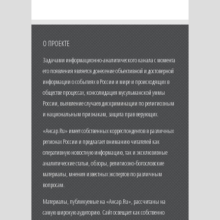
О ПРОЕКТЕ
Задачами информационно-аналитического канала с момента
его появления является донесение объективной и достоверной
информации о событиях в России и мире и происходящих в
обществе процессах, консолидация мусульманской уммы
России, выявление случаев дискриминации по религиозным
и национальным признакам, защита прав верующих.
«Ансар.Ru» имеет собственных корреспондентов в различных
регионах России и предлагает вниманию читателей как
оперативную новостную информацию, так и эксклюзивные
аналитические статьи, обзоры, религиозно-богословские
материалы, мнения известных экспертов по различным
вопросам.
Материалы, публикуемые на «Ансар.Ru», рассчитаны на
самую широкую аудиторию. Сайт освещает как собственно