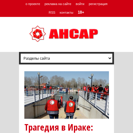
о проекте
реклама на сайте
войти
регистрация
18+
RSS
контакты
Трагедия в Ираке: