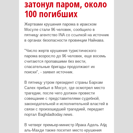
затонул паром, около
100 погибших
Жертвами крушения парома в иракском
Мосуле стали 96 человек, сообщило в
пятницу агентство INA со ссылкой на источник
в органах безопасности провинции Найнава.
"Число жертв крушения туристического
парома возросло до 96 человек, еще восемь
считаются пропавшими без вести,
спасательные бригады продолжают их
поиски", - заявил источник.
В пятницу утром президент страны Бархам
Салех прибыл в Мосул, где осмотрел место
трагедии, после чего должен провести
совещание с представителями судебной,
законодательной и исполнительной властей в
связи с произошедшей трагедией, передает
портал Baghdadtoday.news.
В четверг премьер-министр Ирака Адель Абд
аль-Махди также посетил место крушения