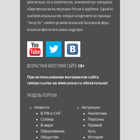
религиозную, так и политическую, экономическую, культурную,
общественную жизнь мусульман России и зарубежья. Одной из
наиболее актуальных тем, которые находят место на страницах
"Ансар.Ru", является развитие исламской банковской сферы,
исламских финансов и халяль-индустрии.
ВОЗРАСТНАЯ КАТЕГОРИЯ САЙТА
18+
При использовании материалов сайта
гиперссылка на
www.ansar.ru
обязательна!
РАЗДЕЛЫ ПОРТАЛА
Новости
Актуально
В РФ и СНГ
Аналитика
Собкор
Персоны
В мире
Прямой
Образование
путь
Общество
История