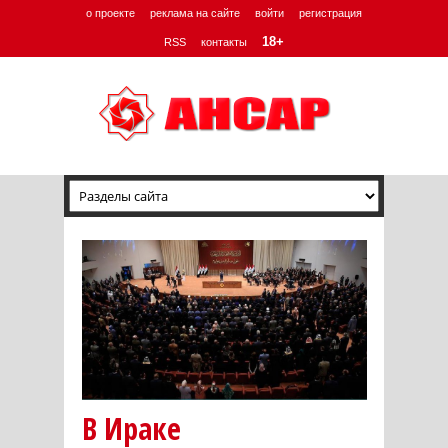
о проекте
реклама на сайте
войти
регистрация
18+
RSS
контакты
В Ираке