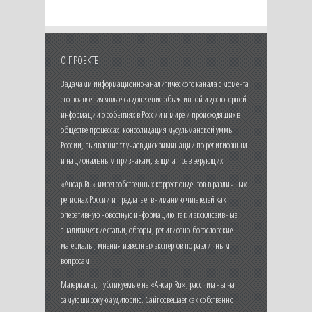
О ПРОЕКТЕ
Задачами информационно-аналитического канала с момента
его появления является донесение объективной и достоверной
информации о событиях в России и мире и происходящих в
обществе процессах, консолидация мусульманской уммы
России, выявление случаев дискриминации по религиозным
и национальным признакам, защита прав верующих.
«Ансар.Ru» имеет собственных корреспондентов в различных
регионах России и предлагает вниманию читателей как
оперативную новостную информацию, так и эксклюзивные
аналитические статьи, обзоры, религиозно-богословские
материалы, мнения известных экспертов по различным
вопросам.
Материалы, публикуемые на «Ансар.Ru», рассчитаны на
самую широкую аудиторию. Сайт освещает как собственно