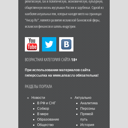
религиозную, так и политическую, экономическую, культурную,
общественную жизнь мусульман России и зарубежья. Одной из
наиболее актуальных тем, которые находят место на страницах
"Ансар.Ru", является развитие исламской банковской сферы,
исламских финансов и халяль-индустрии.
ВОЗРАСТНАЯ КАТЕГОРИЯ САЙТА
18+
При использовании материалов сайта
гиперссылка на
www.ansar.ru
обязательна!
РАЗДЕЛЫ ПОРТАЛА
Новости
Актуально
В РФ и СНГ
Аналитика
Собкор
Персоны
В мире
Прямой
Образование
путь
Общество
История