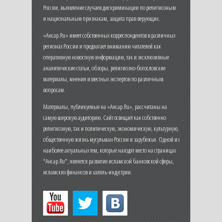
России, выявление случаев дискриминации по религиозным
и национальным признакам, защита прав верующих.
«Ансар.Ru» имеет собственных корреспондентов в различных
регионах России и предлагает вниманию читателей как
оперативную новостную информацию, так и эксклюзивные
аналитические статьи, обзоры, религиозно-богословские
материалы, мнения известных экспертов по различным
вопросам.
Материалы, публикуемые на «Ансар.Ru», рассчитаны на
самую широкую аудиторию. Сайт освещает как собственно
религиозную, так и политическую, экономическую, культурную,
общественную жизнь мусульман России и зарубежья. Одной из
наиболее актуальных тем, которые находят место на страницах
"Ансар.Ru", является развитие исламской банковской сферы,
исламских финансов и халяль-индустрии.