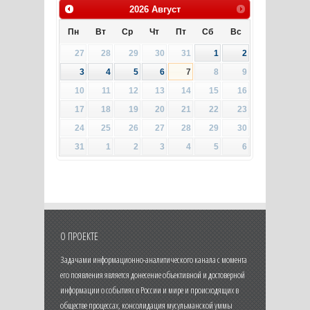
2026
Август
Пн
Вт
Ср
Чт
Пт
Сб
Вс
27
28
29
30
31
1
2
3
4
5
6
7
8
9
10
11
12
13
14
15
16
17
18
19
20
21
22
23
24
25
26
27
28
29
30
31
1
2
3
4
5
6
О ПРОЕКТЕ
Задачами информационно-аналитического канала с момента
его появления является донесение объективной и достоверной
информации о событиях в России и мире и происходящих в
обществе процессах, консолидация мусульманской уммы