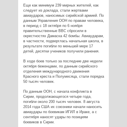
Еще как минимум 239 мирных жителей, как
следует из доклада, стали жертвами
авиаударов, наносимых сирийской армией. По
данным Управления ООН по правам человека,
в период с 18 октября по 6 ноября
правительственные ВВС сбросили в
окрестностях Дамаска 42 бомбы. Авиаударам,
в частности, подверглась начальная школа, в
результате погибли по меньшей мере 17
детей, десятки учеников получили ранения.
В ходе боев только за последние две недели
октября беженцами, по данным сирийского
отделения международного движения
Красного креста и Полумесяца, стали порядка
50 тысяч человек.
По данным ООН, с начала конфликта в
Сирии, продолжающегося четыре года,
погибли около 200 тысяч человек. 8 августа
2014 года США их союзники начали наносить
авиаудары по боевикам ИГИЛ в Ираке, а с
сентября наносят удары по позициям
боевиков в Сирии.