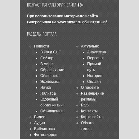
ВОЗРАСТНАЯ КАТЕГОРИЯ САЙТА
18+
При использовании материалов сайта
гиперссылка на
www.ansar.ru
обязательна!
РАЗДЕЛЫ ПОРТАЛА
Новости
Актуально
В РФ и СНГ
Аналитика
Собкор
Персоны
В мире
Прямой
Образование
путь
Общество
История
Экономика
Онлайн
Наука
О проекте
Палитра
Размещение
Здоровый
рекламы
образ жизни
RSS
Объявления
Контакты
Видео
Карта сайта
Аудио
Облако
Библиотека
тегов
Фотогалерея