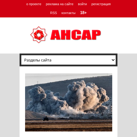
о проекте
реклама на сайте
войти
регистрация
18+
RSS
контакты