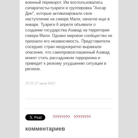
военный переворот. Им воспользовались
сепаратисты-туареги и группировка "Ансар
Дин", которые активизировали свое
наступление на севере Мали, начатое еще в
январе. Туареги 6 апреля объявили о
создании государства Азавад на территории
севера Мали. Однако мировое сообщество не
признало его независимость. Представители
соседних стран неоднократно выражали
опасения, что самопровозглашенный Азавад
может стать рассадником терроризма и
приведет к резкому ухудшению ситуации в
регионе.
15:52 27 июля 2012
????????
????????
комментариев