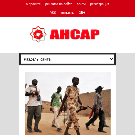
о проекте
реклама на сайте
войти
регистрация
18+
RSS
контакты