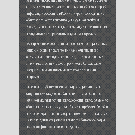
его появления является донесение объективной и достоверной
информации о событиях в России и мире и происходящих в
обществе процессах, консолидация мусульманской уммы
России, выявление случаев дискриминации по религиозным
и национальным признакам, защита прав верующих.
«Ансар.Ru» имеет собственных корреспондентов в различных
регионах России и предлагает вниманию читателей как
оперативную новостную информацию, так и эксклюзивные
аналитические статьи, обзоры, религиозно-богословские
материалы, мнения известных экспертов по различным
вопросам.
Материалы, публикуемые на «Ансар.Ru», рассчитаны на
самую широкую аудиторию. Сайт освещает как собственно
религиозную, так и политическую, экономическую, культурную,
общественную жизнь мусульман России и зарубежья. Одной из
наиболее актуальных тем, которые находят место на страницах
"Ансар.Ru", является развитие исламской банковской сферы,
исламских финансов и халяль-индустрии.