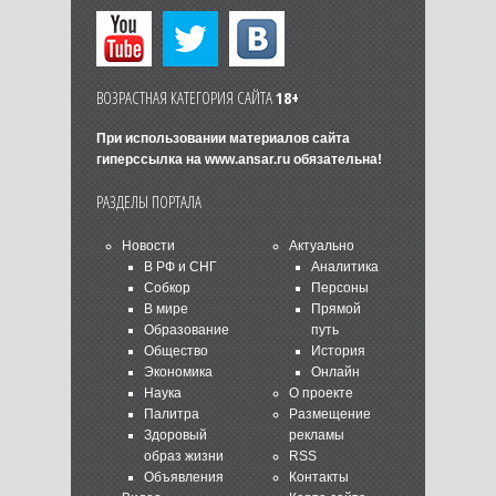
ВОЗРАСТНАЯ КАТЕГОРИЯ САЙТА
18+
При использовании материалов сайта
гиперссылка на
www.ansar.ru
обязательна!
РАЗДЕЛЫ ПОРТАЛА
Новости
Актуально
В РФ и СНГ
Аналитика
Собкор
Персоны
В мире
Прямой
Образование
путь
Общество
История
Экономика
Онлайн
Наука
О проекте
Палитра
Размещение
Здоровый
рекламы
образ жизни
RSS
Объявления
Контакты