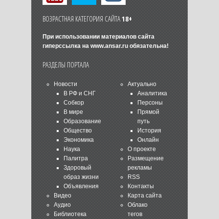
ВОЗРАСТНАЯ КАТЕГОРИЯ САЙТА
18+
При использовании материалов сайта
гиперссылка на
www.ansar.ru
обязательна!
РАЗДЕЛЫ ПОРТАЛА
Новости
Актуально
В РФ и СНГ
Аналитика
Собкор
Персоны
В мире
Прямой
Образование
путь
Общество
История
Экономика
Онлайн
Наука
О проекте
Палитра
Размещение
Здоровый
рекламы
образ жизни
RSS
Объявления
Контакты
Видео
Карта сайта
Аудио
Облако
Библиотека
тегов