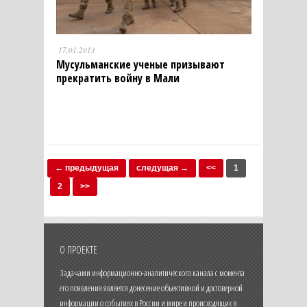
17.01.2013
Мусульманские ученые призывают
прекратить войну в Мали
← предыдущая
следущая →
<<
1
2
>>
О ПРОЕКТЕ
Задачами информационно-аналитического канала с момента
его появления является донесение объективной и достоверной
информации о событиях в России и мире и происходящих в