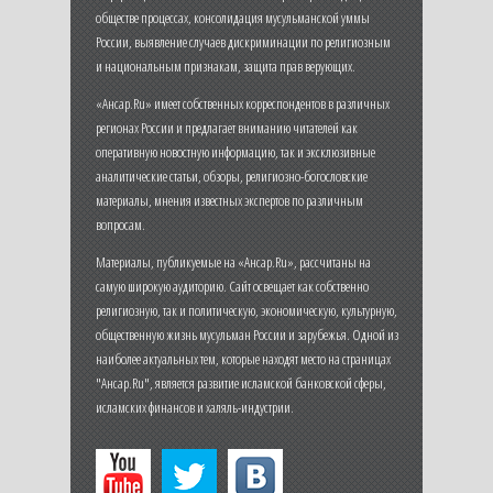
обществе процессах, консолидация мусульманской уммы
России, выявление случаев дискриминации по религиозным
и национальным признакам, защита прав верующих.
«Ансар.Ru» имеет собственных корреспондентов в различных
регионах России и предлагает вниманию читателей как
оперативную новостную информацию, так и эксклюзивные
аналитические статьи, обзоры, религиозно-богословские
материалы, мнения известных экспертов по различным
вопросам.
Материалы, публикуемые на «Ансар.Ru», рассчитаны на
самую широкую аудиторию. Сайт освещает как собственно
религиозную, так и политическую, экономическую, культурную,
общественную жизнь мусульман России и зарубежья. Одной из
наиболее актуальных тем, которые находят место на страницах
"Ансар.Ru", является развитие исламской банковской сферы,
исламских финансов и халяль-индустрии.