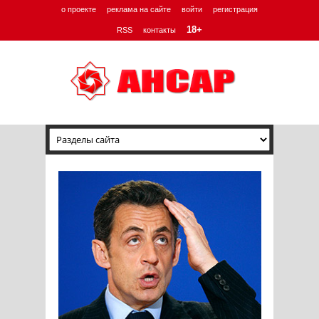
о проекте
реклама на сайте
войти
регистрация
18+
RSS
контакты