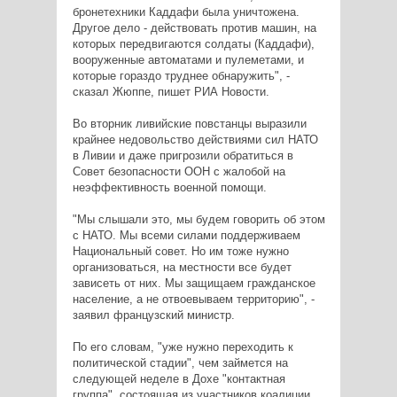
бронетехники Каддафи была уничтожена.
Другое дело - действовать против машин, на
которых передвигаются солдаты (Каддафи),
вооруженные автоматами и пулеметами, и
которые гораздо труднее обнаружить", -
сказал Жюппе, пишет РИА Новости.
Во вторник ливийские повстанцы выразили
крайнее недовольство действиями сил НАТО
в Ливии и даже пригрозили обратиться в
Совет безопасности ООН с жалобой на
неэффективность военной помощи.
"Мы слышали это, мы будем говорить об этом
с НАТО. Мы всеми силами поддерживаем
Национальный совет. Но им тоже нужно
организоваться, на местности все будет
зависеть от них. Мы защищаем гражданское
население, а не отвоевываем территорию", -
заявил французский министр.
По его словам, "уже нужно переходить к
политической стадии", чем займется на
следующей неделе в Дохе "контактная
группа", состоящая из участников коалиции,