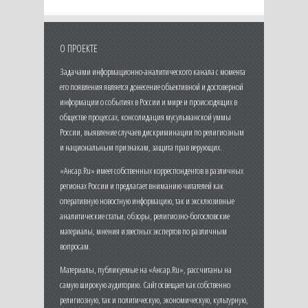
О ПРОЕКТЕ
Задачами информационно-аналитического канала с момента
его появления является донесение объективной и достоверной
информации о событиях в России и мире и происходящих в
обществе процессах, консолидация мусульманской уммы
России, выявление случаев дискриминации по религиозным
и национальным признакам, защита прав верующих.
«Ансар.Ru» имеет собственных корреспондентов в различных
регионах России и предлагает вниманию читателей как
оперативную новостную информацию, так и эксклюзивные
аналитические статьи, обзоры, религиозно-богословские
материалы, мнения известных экспертов по различным
вопросам.
Материалы, публикуемые на «Ансар.Ru», рассчитаны на
самую широкую аудиторию. Сайт освещает как собственно
религиозную, так и политическую, экономическую, культурную,