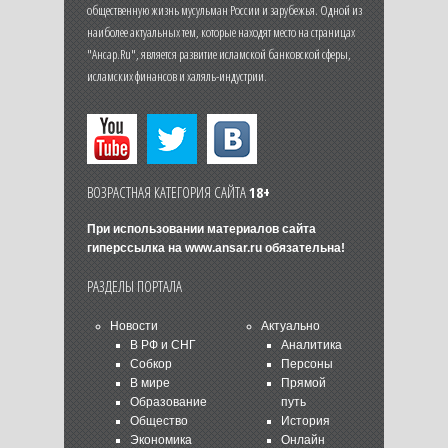
общественную жизнь мусульман России и зарубежья. Одной из
наиболее актуальных тем, которые находят место на страницах
"Ансар.Ru", является развитие исламской банковской сферы,
исламских финансов и халяль-индустрии.
ВОЗРАСТНАЯ КАТЕГОРИЯ САЙТА
18+
При использовании материалов сайта
гиперссылка на
www.ansar.ru
обязательна!
РАЗДЕЛЫ ПОРТАЛА
Новости
Актуально
В РФ и СНГ
Аналитика
Собкор
Персоны
В мире
Прямой
Образование
путь
Общество
История
Экономика
Онлайн