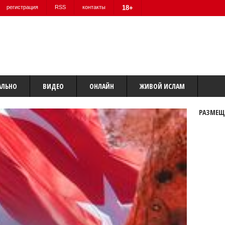
регистрация
RSS
контакты
18+
АЛЬНО
ВИДЕО
ОНЛАЙН
ЖИВОЙ ИСЛАМ
РАЗМЕЩ