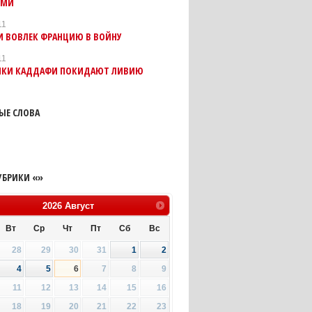
ИМИ
11
И ВОВЛЕК ФРАНЦИЮ В ВОЙНУ
11
ИКИ КАДДАФИ ПОКИДАЮТ ЛИВИЮ
ЫЕ СЛОВА
УБРИКИ «»
2026
Август
Вт
Ср
Чт
Пт
Сб
Вс
28
29
30
31
1
2
4
5
6
7
8
9
11
12
13
14
15
16
18
19
20
21
22
23