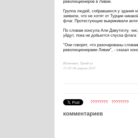
революционеров в Ливии.
Группа людей, собравшихся у здания к
заявили, что не хотят от Турции никак
флаг. Протестующие выкрикивали антит
По словам консула Али Давутоглу, чис
уйдут, пока не добьются спуска флага 
"Они говорят, что разочарованы словам
революционерами Ливии", - сказал кон
Источник: Тренд.аз
11:01 06 апреля 2011
????????
????????
комментариев