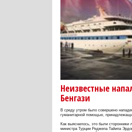
Неизвестные напал
Бенгази
В среду утром было совершено нападен
гуманитарной помощью, принадлежащи
Как выяснилось, это были сторонники 
министра Турции Реджепа Тайипа Эрдог