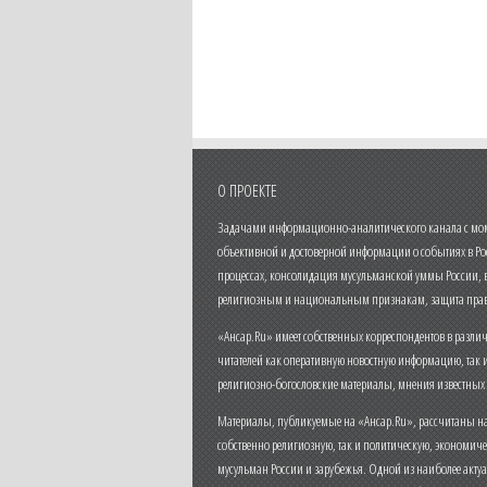
О ПРОЕКТЕ
Задачами информационно-аналитического канала с моме
объективной и достоверной информации о событиях в Ро
процессах, консолидация мусульманской уммы России,
религиозным и национальным признакам, защита прав
«Ансар.Ru» имеет собственных корреспондентов в разли
читателей как оперативную новостную информацию, так 
религиозно-богословские материалы, мнения известных
Материалы, публикуемые на «Ансар.Ru», рассчитаны на
собственно религиозную, так и политическую, экономич
мусульман России и зарубежья. Одной из наиболее актуа