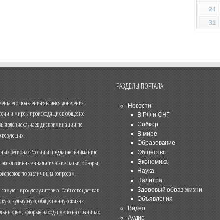
24
31
РАЗДЕЛЫ ПОРТАЛА
нта его появления является донесение
Новости
ссии и мире и происходящих в обществе
В РФ и СНГ
 выявление случаев дискриминации по
Собкор
В мире
 верующих.
Образование
чных регионах России и предлагает вниманию
Общество
и эксклюзивные аналитические статьи, обзоры,
Экономика
Наука
 экспертов по различным вопросам.
Палитра
 самую широкую аудиторию. Сайт освещает как
Здоровый образ жизни
Объявления
ескую, культурную, общественную жизнь
Видео
льных тем, которые находят место на страницах
Аудио