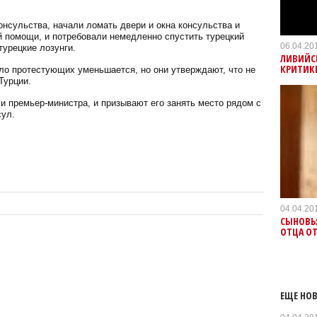
онсульства, начали ломать двери и окна консульства и
ой помощи, и потребовали немедленно спустить турецкий
06.04.20
урецкие лозунги.
ЛИВИЙС
КРИТИК
ло протестующих уменьшается, но они утверждают, что не
Турции.
и премьер-министра, и призывают его занять место рядом с
сул.
04.04.20
СЫНОВЬ
ОТЦА ОТ
ЕЩЕ НОВ