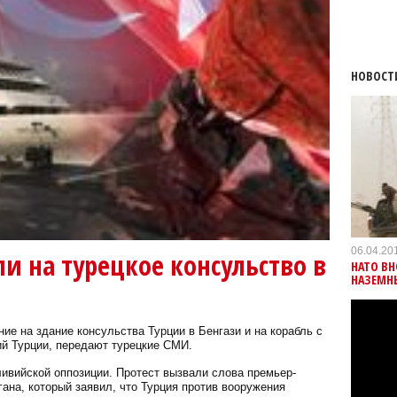
НОВОСТ
06.04.20
и на турецкое консульство в
НАТО ВН
НАЗЕМН
ие на здание консульства Турции в Бенгази и на корабль с
й Турции, передают турецкие СМИ.
ливийской оппозиции. Протест вызвали слова премьер-
ана, который заявил, что Турция против вооружения