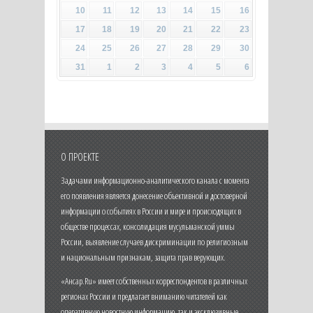
10
11
12
13
14
15
16
17
18
19
20
21
22
23
24
25
26
27
28
29
30
31
1
2
3
4
5
6
О ПРОЕКТЕ
Задачами информационно-аналитического канала с момента
его появления является донесение объективной и достоверной
информации о событиях в России и мире и происходящих в
обществе процессах, консолидация мусульманской уммы
России, выявление случаев дискриминации по религиозным
и национальным признакам, защита прав верующих.
«Ансар.Ru» имеет собственных корреспондентов в различных
регионах России и предлагает вниманию читателей как
оперативную новостную информацию, так и эксклюзивные