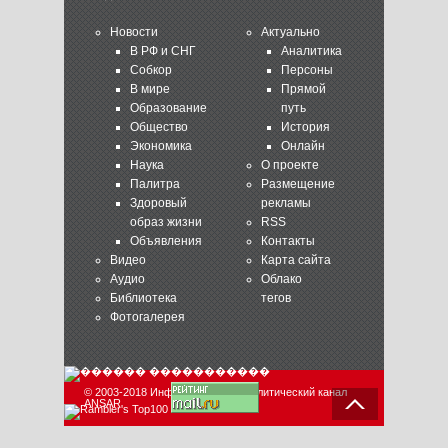
Новости
Актуально
В РФ и СНГ
Аналитика
Собкор
Персоны
В мире
Прямой
Образование
путь
Общество
История
Экономика
Онлайн
Наука
О проекте
Палитра
Размещение
Здоровый
рекламы
образ жизни
RSS
Объявления
Контакты
Видео
Карта сайта
Аудио
Облако
Библиотека
тегов
Фотогалерея
© 2003-2018 Информационно-аналитический канал
ANSAR