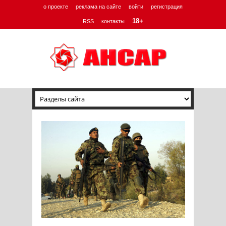
о проекте
реклама на сайте
войти
регистрация
18+
RSS
контакты