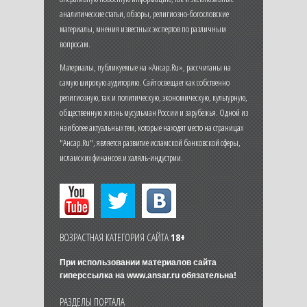
аналитические статьи, обзоры, религиозно-богословские
материалы, мнения известных экспертов по различным
вопросам.
Материалы, публикуемые на «Ансар.Ru», рассчитаны на
самую широкую аудиторию. Сайт освещает как собственно
религиозную, так и политическую, экономическую, культурную,
общественную жизнь мусульман России и зарубежья. Одной из
наиболее актуальных тем, которые находят место на страницах
"Ансар.Ru", является развитие исламской банковской сферы,
исламских финансов и халяль-индустрии.
ВОЗРАСТНАЯ КАТЕГОРИЯ САЙТА
18+
При использовании материалов сайта
гиперссылка на
www.ansar.ru
обязательна!
РАЗДЕЛЫ ПОРТАЛА