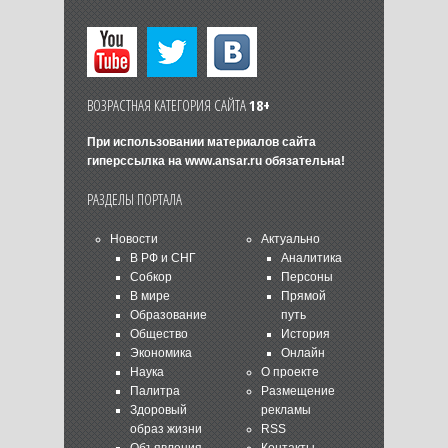
ВОЗРАСТНАЯ КАТЕГОРИЯ САЙТА
18+
При использовании материалов сайта
гиперссылка на
www.ansar.ru
обязательна!
РАЗДЕЛЫ ПОРТАЛА
Новости
Актуально
В РФ и СНГ
Аналитика
Собкор
Персоны
В мире
Прямой
Образование
путь
Общество
История
Экономика
Онлайн
Наука
О проекте
Палитра
Размещение
Здоровый
рекламы
образ жизни
RSS