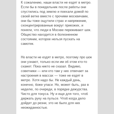
К сожалению, наши власти не ездят в метро.
Если бы в понедельник после работы они
спустились под землю и поехали домой по
своей ветке вместе с прочими москвичами,
они бы тоже ощутили страх и напряжение,
сконцентрированные вокруг приезжих, и
поняли, что люди в Москве переживают шок.
Общество находится в болезненном
состоянии, которое нельзя пускать на
самотек.
Но власти не ездят в метро, поэтому про шок
они узнают, только если им об этом кто-то
скажет. Пока никто не сказал. Видимо,
советники — или кто там у них отвечает за
настроения в массах — тоже не ездят в
метро. Хотя надо бы. Не каждый день,
конечно, боже упаси. Но, может быть, раз в
неделю, по очереди, в порядке дежурства.
Чисто для тонуса. Ну и еще для того, чтоб
держать руку на пульсе. Чтоб когда дело
дойдет до резни, это не было для них
неожиданностью.