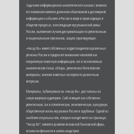
Задачами информационно-аналитического канала с момента
его появления является донесение объективной и достоверной
информации о событиях в России и мире и происходящих в
обществе процессах, консолидация мусульманской уммы
России, выявление случаев дискриминации по религиозным
и национальным признакам, защита прав верующих.
«Ансар.Ru» имеет собственных корреспондентов в различных
регионах России и предлагает вниманию читателей как
оперативную новостную информацию, так и эксклюзивные
аналитические статьи, обзоры, религиозно-богословские
материалы, мнения известных экспертов по различным
вопросам.
Материалы, публикуемые на «Ансар.Ru», рассчитаны на
самую широкую аудиторию. Сайт освещает как собственно
религиозную, так и политическую, экономическую, культурную,
общественную жизнь мусульман России и зарубежья. Одной из
наиболее актуальных тем, которые находят место на страницах
"Ансар.Ru", является развитие исламской банковской сферы,
исламских финансов и халяль-индустрии.