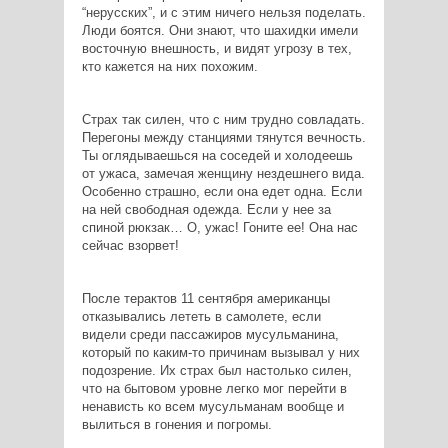
“нерусских”, и с этим ничего нельзя поделать.
Люди боятся. Они знают, что шахидки имели
восточную внешность, и видят угрозу в тех,
кто кажется на них похожим.
Страх так силен, что с ним трудно совладать.
Перегоны между станциями тянутся вечность.
Ты оглядываешься на соседей и холодеешь
от ужаса, замечая женщину нездешнего вида.
Особенно страшно, если она едет одна. Если
на ней свободная одежда. Если у нее за
спиной рюкзак… О, ужас! Гоните ее! Она нас
сейчас взорвет!
После терактов 11 сентября американцы
отказывались лететь в самолете, если
видели среди пассажиров мусульманина,
который по каким-то причинам вызывал у них
подозрение. Их страх был настолько силен,
что на бытовом уровне легко мог перейти в
ненависть ко всем мусульманам вообще и
вылиться в гонения и погромы.