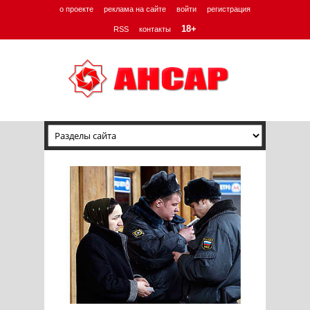
о проекте
реклама на сайте
войти
регистрация
18+
RSS
контакты