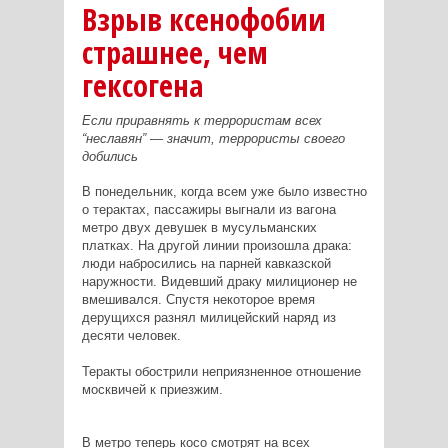
Взрыв ксенофобии
страшнее, чем
гексогена
Если приравнять к террористам всех
“неславян” — значит, террористы своего
добились
В понедельник, когда всем уже было известно
о терактах, пассажиры выгнали из вагона
метро двух девушек в мусульманских
платках. На другой линии произошла драка:
люди набросились на парней кавказской
наружности. Видевший драку милиционер не
вмешивался. Спустя некоторое время
дерущихся разнял милицейский наряд из
десяти человек.
Теракты обострили неприязненное отношение
москвичей к приезжим.
В метро теперь косо смотрят на всех