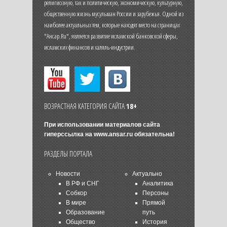
религиозную, так и политическую, экономическую, культурную,
общественную жизнь мусульман России и зарубежья. Одной из
наиболее актуальных тем, которые находят место на страницах
"Ансар.Ru", является развитие исламской банковской сферы,
исламских финансов и халяль-индустрии.
ВОЗРАСТНАЯ КАТЕГОРИЯ САЙТА
18+
При использовании материалов сайта
гиперссылка на
www.ansar.ru
обязательна!
РАЗДЕЛЫ ПОРТАЛА
Новости
Актуально
В РФ и СНГ
Аналитика
Собкор
Персоны
В мире
Прямой
Образование
путь
Общество
История