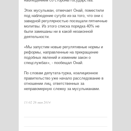
наблюдением со стороны государства.
Этих мусульман, отмечает Онай, поместили
под наблюдение сугубо из-за того, что они с
завидной регулярностью посещали пятничные
молитвы. Из этого списка порядка 40% не
были замешаны ни в какой незаконной
деятельности.
«Мы запустим новые регулятивные нормы и
реформы, направленные на прекращение
подобных явлений и изменим закон о
спецслужбах», - пообещал Онай.
По словам депутата-турка, коалиционное
правительство уже начало расследование в
отношении лиц, ответственных за
неправомерную слежку за мусульманами.
13:02 26 мая 2014