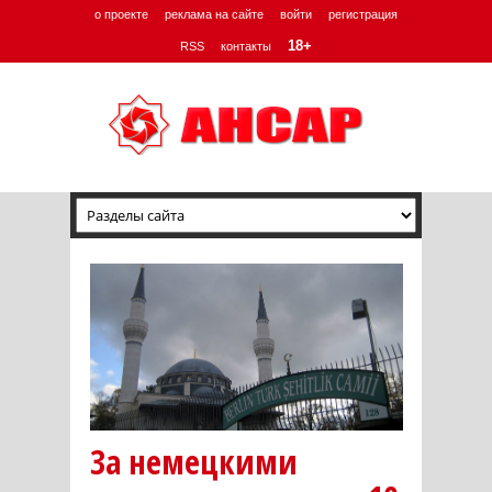
о проекте
реклама на сайте
войти
регистрация
18+
RSS
контакты
За немецкими