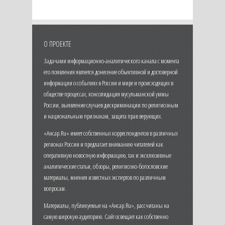
О ПРОЕКТЕ
Задачами информационно-аналитического канала с момента
его появления является донесение объективной и достоверной
информации о событиях в России и мире и происходящих в
обществе процессах, консолидация мусульманской уммы
России, выявление случаев дискриминации по религиозным
и национальным признакам, защита прав верующих.
«Ансар.Ru» имеет собственных корреспондентов в различных
регионах России и предлагает вниманию читателей как
оперативную новостную информацию, так и эксклюзивные
аналитические статьи, обзоры, религиозно-богословские
материалы, мнения известных экспертов по различным
вопросам.
Материалы, публикуемые на «Ансар.Ru», рассчитаны на
самую широкую аудиторию. Сайт освещает как собственно