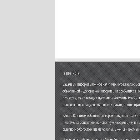
О ПРОЕКТЕ
Задачами информационно-аналитического канала с моме
объективной и достоверной информации о событиях в Ро
процессах, консолидация мусульманской уммы России,
религиозным и национальным признакам, защита прав
«Ансар.Ru» имеет собственных корреспондентов в разли
читателей как оперативную новостную информацию, так 
религиозно-богословские материалы, мнения известных
Материалы, публикуемые на «Ансар.Ru», рассчитаны на