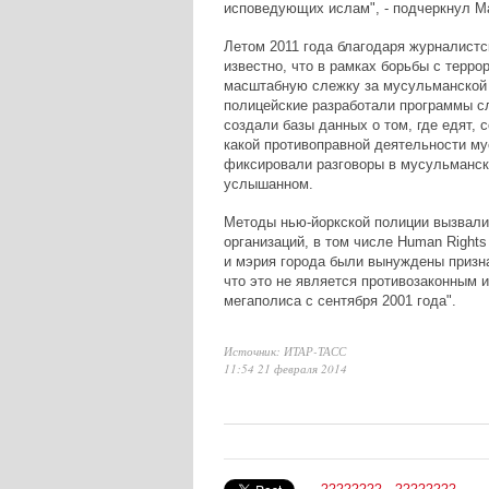
исповедующих ислам", - подчеркнул М
Летом 2011 года благодаря журналистс
известно, что в рамках борьбы с терр
масштабную слежку за мусульманской
полицейские разработали программы с
создали базы данных о том, где едят, 
какой противоправной деятельности му
фиксировали разговоры в мусульманск
услышанном.
Методы нью-йоркской полиции вызвали
организаций, в том числе Human Rights
и мэрия города были вынуждены призна
что это не является противозаконным и
мегаполиса с сентября 2001 года".
Источник: ИТАР-ТАСС
11:54 21 февраля 2014
????????
????????