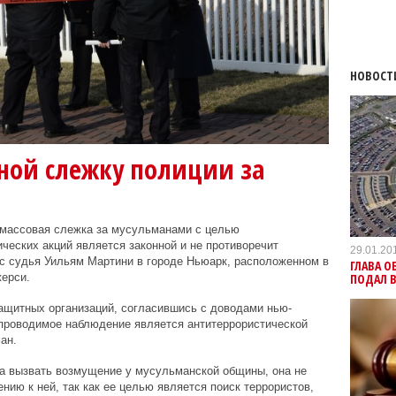
НОВОСТ
ной слежку полиции за
массовая слежка за мусульманами с целью
еских акций является законной и не противоречит
29.01.20
с судья Уильям Мартини в городе Ньюарк, расположенном в
ГЛАВА О
ПОДАЛ В
ерси.
ащитных организаций, согласившись с доводами нью-
 проводимое наблюдение является антитеррористической
ан.
ла вызвать возмущение у мусульманской общины, она не
ию к ней, так как ее целью является поиск террористов,