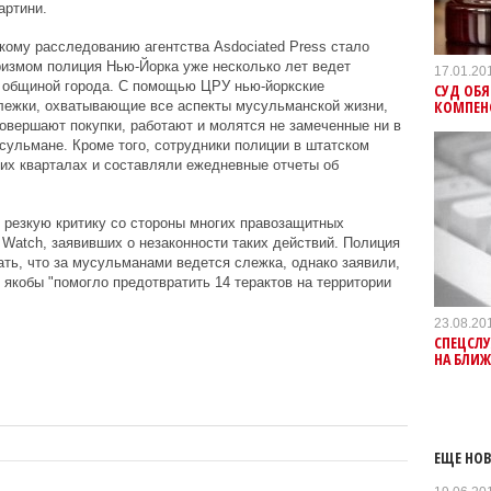
артини.
кому расследованию агентства Asdociated Press стало
оризмом полиция Нью-Йорка уже несколько лет ведет
17.01.20
 общиной города. С помощью ЦРУ нью-йоркские
СУД ОБ
КОМПЕН
лежки, охватывающие все аспекты мусульманской жизни,
совершают покупки, работают и молятся не замеченные ни в
сульмане. Кроме того, сотрудники полиции в штатском
их кварталах и составляли ежедневные отчеты об
 резкую критику со стороны многих правозащитных
 Watch, заявивших о незаконности таких действий. Полиция
ть, что за мусульманами ведется слежка, однако заявили,
 якобы "помогло предотвратить 14 терактов на территории
23.08.20
СПЕЦСЛУ
НА БЛИ
ЕЩЕ НОВ