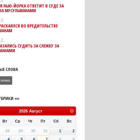
13
 НЬЮ-ЙОРКА ОТВЕТИТ В СУДЕ ЗА
 ЗА МУСУЛЬМАНАМИ
13
АСКАЯЛСЯ ВО ВРЕДИТЕЛЬСТВЕ
МАНАМ
12
АЗАЛИСЬ СУДИТЬ ЗА СЛЕЖКУ ЗА
МАНАМИ
ЫЕ СЛОВА
слежка
УБРИКИ «»
2026
Август
Вт
Ср
Чт
Пт
Сб
Вс
28
29
30
31
1
2
4
5
6
7
8
9