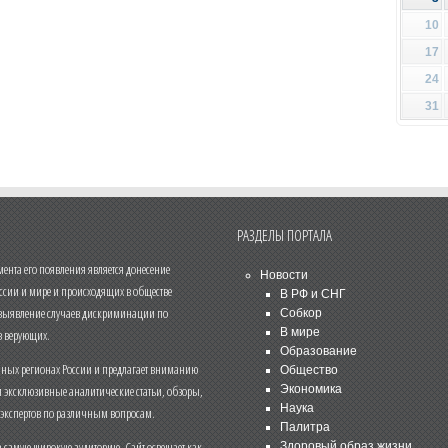
10
17
24
31
РАЗДЕЛЫ ПОРТАЛА
нта его появления является донесение
Новости
ссии и мире и происходящих в обществе
В РФ и СНГ
 выявление случаев дискриминации по
Собкор
В мире
 верующих.
Образование
чных регионах России и предлагает вниманию
Общество
и эксклюзивные аналитические статьи, обзоры,
Экономика
Наука
 экспертов по различным вопросам.
Палитра
 самую широкую аудиторию. Сайт освещает как
Здоровый образ жизни