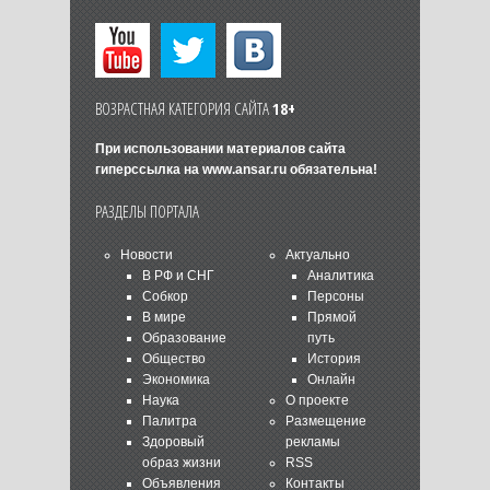
ВОЗРАСТНАЯ КАТЕГОРИЯ САЙТА
18+
При использовании материалов сайта
гиперссылка на
www.ansar.ru
обязательна!
РАЗДЕЛЫ ПОРТАЛА
Новости
Актуально
В РФ и СНГ
Аналитика
Собкор
Персоны
В мире
Прямой
Образование
путь
Общество
История
Экономика
Онлайн
Наука
О проекте
Палитра
Размещение
Здоровый
рекламы
образ жизни
RSS
Объявления
Контакты