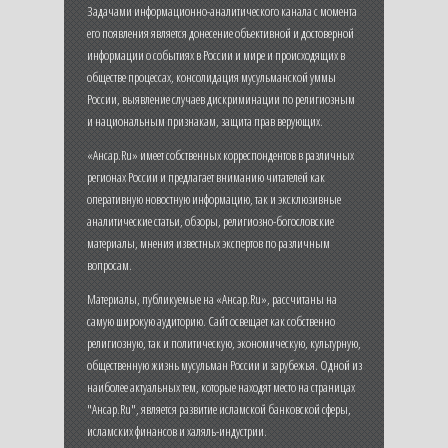
Задачами информационно-аналитического канала с момента
его появления является донесение объективной и достоверной
информации о событиях в России и мире и происходящих в
обществе процессах, консолидация мусульманской уммы
России, выявление случаев дискриминации по религиозным
и национальным признакам, защита прав верующих.
«Ансар.Ru» имеет собственных корреспондентов в различных
регионах России и предлагает вниманию читателей как
оперативную новостную информацию, так и эксклюзивные
аналитические статьи, обзоры, религиозно-богословские
материалы, мнения известных экспертов по различным
вопросам.
Материалы, публикуемые на «Ансар.Ru», рассчитаны на
самую широкую аудиторию. Сайт освещает как собственно
религиозную, так и политическую, экономическую, культурную,
общественную жизнь мусульман России и зарубежья. Одной из
наиболее актуальных тем, которые находят место на страницах
"Ансар.Ru", является развитие исламской банковской сферы,
исламских финансов и халяль-индустрии.