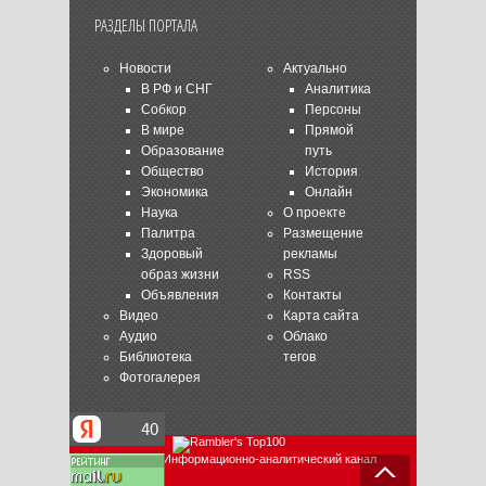
РАЗДЕЛЫ ПОРТАЛА
Новости
Актуально
В РФ и СНГ
Аналитика
Собкор
Персоны
В мире
Прямой
Образование
путь
Общество
История
Экономика
Онлайн
Наука
О проекте
Палитра
Размещение
Здоровый
рекламы
образ жизни
RSS
Объявления
Контакты
Видео
Карта сайта
Аудио
Облако
Библиотека
тегов
Фотогалерея
© 2003-2018 Информационно-аналитический канал
ANSAR