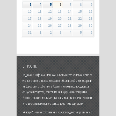
3
4
5
6
7
8
9
10
11
12
13
14
15
16
17
18
19
20
21
22
23
24
25
26
27
28
29
30
31
1
2
3
4
5
6
О ПРОЕКТЕ
Задачами информационно-аналитического канала с момента
его появления является донесение объективной и достоверной
информации о событиях в России и мире и происходящих в
обществе процессах, консолидация мусульманской уммы
России, выявление случаев дискриминации по религиозным
и национальным признакам, защита прав верующих.
«Ансар.Ru» имеет собственных корреспондентов в различных