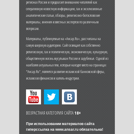
регионах России и предлагает вниманию читателей как
оперативную новостную информацию, так и эксклюзивные
аналитические статьи, обзоры, религиозно-богословские
материалы, мнения известных экспертов по различным
вопросам.
Материалы, публикуемые на «Ансар.Ru», рассчитаны на
самую широкую аудиторию. Сайт освещает как собственно
религиозную, так и политическую, экономическую, культурную,
общественную жизнь мусульман России и зарубежья. Одной из
наиболее актуальных тем, которые находят место на страницах
"Ансар.Ru", является развитие исламской банковской сферы,
исламских финансов и халяль-индустрии.
ВОЗРАСТНАЯ КАТЕГОРИЯ САЙТА
18+
При использовании материалов сайта
гиперссылка на
www.ansar.ru
обязательна!