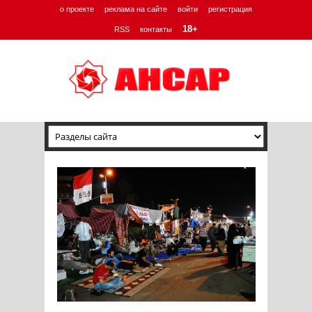
о проекте
реклама на сайте
войти
регистрация
18+
RSS
контакты