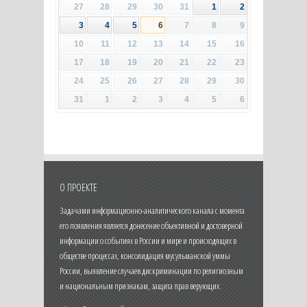
27
28
29
30
31
1
2
3
4
5
6
7
8
9
10
11
12
13
14
15
16
17
18
19
20
21
22
23
24
25
26
27
28
29
30
31
1
2
3
4
5
6
О ПРОЕКТЕ
Задачами информационно-аналитического канала с момента
его появления является донесение объективной и достоверной
информации о событиях в России и мире и происходящих в
обществе процессах, консолидация мусульманской уммы
России, выявление случаев дискриминации по религиозным
и национальным признакам, защита прав верующих.