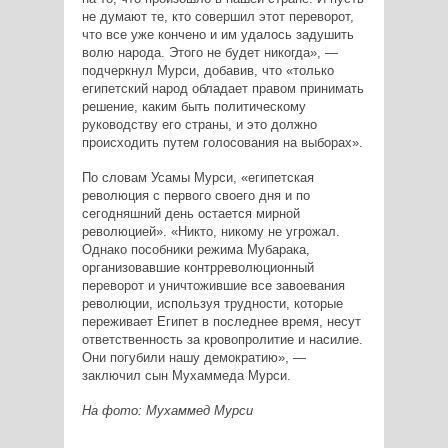
не думают те, кто совершил этот переворот,
что все уже кончено и им удалось задушить
волю народа. Этого не будет никогда», —
подчеркнул Мурси, добавив, что «только
египетский народ обладает правом принимать
решение, каким быть политическому
руководству его страны, и это должно
происходить путем голосования на выборах».
По словам Усамы Мурси, «египетская
революция с первого своего дня и по
сегодняшний день остается мирной
революцией». «Никто, никому не угрожал.
Однако пособники режима Мубарака,
организовавшие контрреволюционный
переворот и уничтожившие все завоевания
революции, используя трудности, которые
переживает Египет в последнее время, несут
ответственность за кровопролитие и насилие.
Они погубили нашу демократию», —
заключил сын Мухаммеда Мурси.
На фото: Мухаммед Мурси