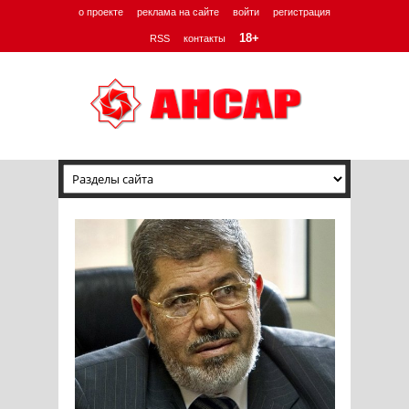
о проекте
реклама на сайте
войти
регистрация
18+
RSS
контакты