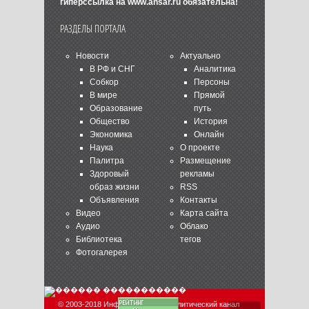
гиперссылка на
www.ansar.ru
обязательна!
РАЗДЕЛЫ ПОРТАЛА
Новости
Актуально
В РФ и СНГ
Аналитика
Собкор
Персоны
В мире
Прямой
Образование
путь
Общество
История
Экономика
Онлайн
Наука
О проекте
Палитра
Размещение
Здоровый
рекламы
образ жизни
RSS
Объявления
Контакты
Видео
Карта сайта
Аудио
Облако
Библиотека
тегов
Фотогалерея
© 2003-2018 Информационно-аналитический канал