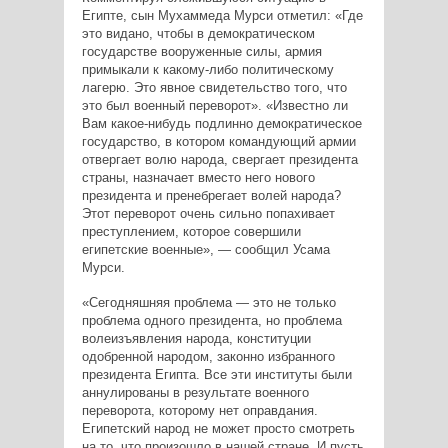
Египте, сын Мухаммеда Мурси отметил: «Где
это видано, чтобы в демократическом
государстве вооруженные силы, армия
примыкали к какому-либо политическому
лагерю. Это явное свидетельство того, что
это был военный переворот». «Известно ли
Вам какое-нибудь подлинно демократическое
государство, в котором командующий армии
отвергает волю народа, свергает президента
страны, назначает вместо него нового
президента и пренебрегает волей народа?
Этот переворот очень сильно попахивает
преступлением, которое совершили
египетские военные», — сообщил Усама
Мурси.
«Сегодняшняя проблема — это не только
проблема одного президента, но проблема
волеизъявления народа, конституции
одобренной народом, законно избранного
президента Египта. Все эти институты были
аннулированы в результате военного
переворота, которому нет оправдания.
Египетский народ не может просто смотреть
на то, что произошло в нашей стране. И пусть