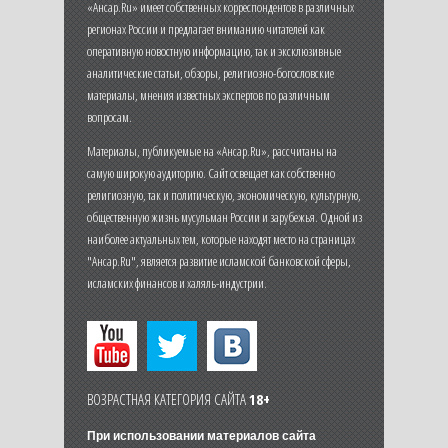
«Ансар.Ru» имеет собственных корреспондентов в различных
регионах России и предлагает вниманию читателей как
оперативную новостную информацию, так и эксклюзивные
аналитические статьи, обзоры, религиозно-богословские
материалы, мнения известных экспертов по различным
вопросам.
Материалы, публикуемые на «Ансар.Ru», рассчитаны на
самую широкую аудиторию. Сайт освещает как собственно
религиозную, так и политическую, экономическую, культурную,
общественную жизнь мусульман России и зарубежья. Одной из
наиболее актуальных тем, которые находят место на страницах
"Ансар.Ru", является развитие исламской банковской сферы,
исламских финансов и халяль-индустрии.
ВОЗРАСТНАЯ КАТЕГОРИЯ САЙТА
18+
При использовании материалов сайта