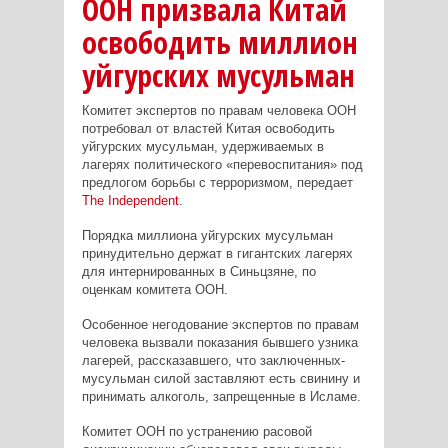
ООН призвала Китай
освободить миллион
уйгурских мусульман
Комитет экспертов по правам человека ООН
потребовал от властей Китая освободить
уйгурских мусульман, удерживаемых в
лагерях политического «перевоспитания» под
предлогом борьбы с терроризмом, передает
The
Independent
.
Порядка миллиона уйгурских мусульман
принудительно держат в гигантских лагерях
для интернированных в Синьцзяне, по
оценкам комитета ООН.
Особенное негодование экспертов по правам
человека вызвали показания бывшего узника
лагерей, рассказавшего, что заключенных-
мусульман силой заставляют есть свинину и
принимать алкоголь, запрещенные в Исламе.
Комитет ООН по устранению расовой