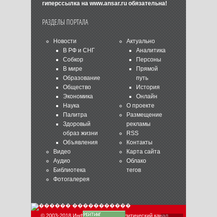
гиперссылка на
www.ansar.ru
обязательна!
РАЗДЕЛЫ ПОРТАЛА
Новости
Актуально
В РФ и СНГ
Аналитика
Собкор
Персоны
В мире
Прямой
Образование
путь
Общество
История
Экономика
Онлайн
Наука
О проекте
Палитра
Размещение
Здоровый
рекламы
образ жизни
RSS
Объявления
Контакты
Видео
Карта сайта
Аудио
Облако
Библиотека
тегов
Фотогалерея
© 2003-2018 Информационно-аналитический канал