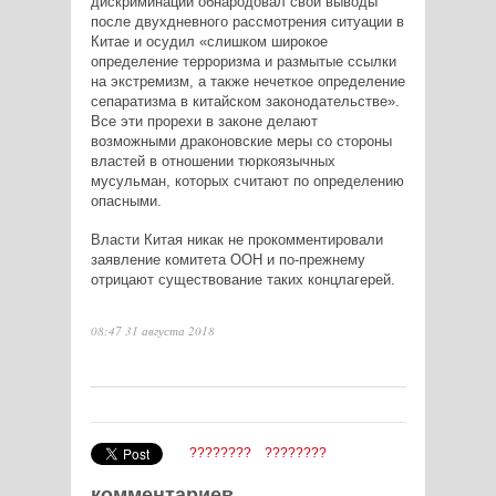
дискриминации обнародовал свои выводы
после двухдневного рассмотрения ситуации в
Китае и осудил «слишком широкое
определение терроризма и размытые ссылки
на экстремизм, а также нечеткое определение
сепаратизма в китайском законодательстве».
Все эти прорехи в законе делают
возможными драконовские меры со стороны
властей в отношении тюркоязычных
мусульман, которых считают по определению
опасными.
Власти Китая никак не прокомментировали
заявление комитета ООН и по-прежнему
отрицают существование таких концлагерей.
08:47 31 августа 2018
????????
????????
комментариев