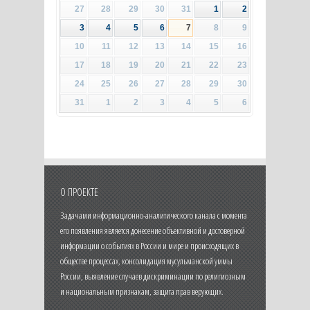
27
28
29
30
31
1
2
3
4
5
6
7
8
9
10
11
12
13
14
15
16
17
18
19
20
21
22
23
24
25
26
27
28
29
30
31
1
2
3
4
5
6
О ПРОЕКТЕ
Задачами информационно-аналитического канала с момента
его появления является донесение объективной и достоверной
информации о событиях в России и мире и происходящих в
обществе процессах, консолидация мусульманской уммы
России, выявление случаев дискриминации по религиозным
и национальным признакам, защита прав верующих.