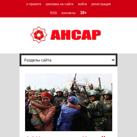
о проекте
реклама на сайте
войти
регистрация
18+
RSS
контакты