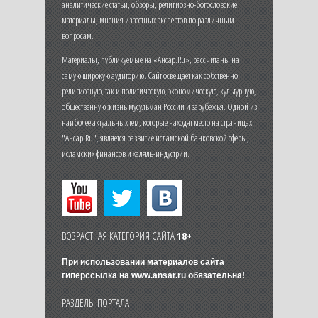
аналитические статьи, обзоры, религиозно-богословские
материалы, мнения известных экспертов по различным
вопросам.
Материалы, публикуемые на «Ансар.Ru», рассчитаны на
самую широкую аудиторию. Сайт освещает как собственно
религиозную, так и политическую, экономическую, культурную,
общественную жизнь мусульман России и зарубежья. Одной из
наиболее актуальных тем, которые находят место на страницах
"Ансар.Ru", является развитие исламской банковской сферы,
исламских финансов и халяль-индустрии.
ВОЗРАСТНАЯ КАТЕГОРИЯ САЙТА
18+
При использовании материалов сайта
гиперссылка на
www.ansar.ru
обязательна!
РАЗДЕЛЫ ПОРТАЛА