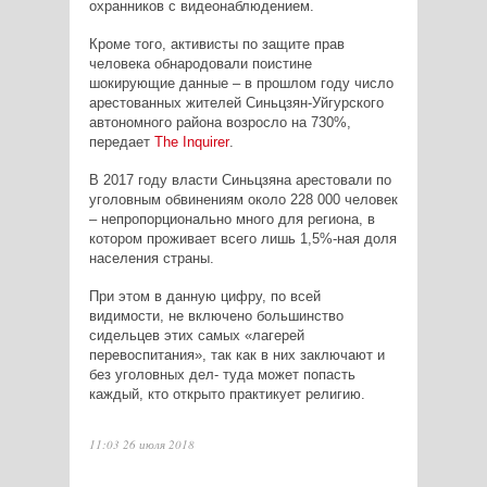
охранников с видеонаблюдением.
Кроме того, активисты по защите прав
человека обнародовали поистине
шокирующие данные – в прошлом году число
арестованных жителей Синьцзян-Уйгурского
автономного района возросло на 730%,
передает
The
Inquirer
.
В 2017 году власти Синьцзяна арестовали по
уголовным обвинениям около 228 000 человек
– непропорционально много для региона, в
котором проживает всего лишь 1,5%-ная доля
населения страны.
При этом в данную цифру, по всей
видимости, не включено большинство
сидельцев этих самых «лагерей
перевоспитания», так как в них заключают и
без уголовных дел- туда может попасть
каждый, кто открыто практикует религию.
11:03 26 июля 2018