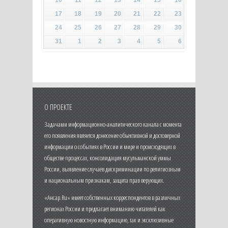
10
11
12
13
14
15
16
17
18
19
20
21
22
23
24
25
26
27
28
29
30
31
1
2
3
4
5
6
О ПРОЕКТЕ
Задачами информационно-аналитического канала с момента
его появления является донесение объективной и достоверной
информации о событиях в России и мире и происходящих в
обществе процессах, консолидация мусульманской уммы
России, выявление случаев дискриминации по религиозным
и национальным признакам, защита прав верующих.
«Ансар.Ru» имеет собственных корреспондентов в различных
регионах России и предлагает вниманию читателей как
оперативную новостную информацию, так и эксклюзивные