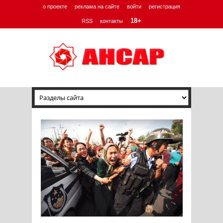
о проекте
реклама на сайте
войти
регистрация
18+
RSS
контакты