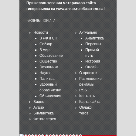
При использовании материалов сайта
гиперссылка на
www.ansar.ru
обязательна!
РАЗДЕЛЫ ПОРТАЛА
Новости
Актуально
В РФ и СНГ
Аналитика
Собкор
Персоны
В мире
Прямой
Образование
путь
Общество
История
Экономика
Онлайн
Наука
О проекте
Палитра
Размещение
Здоровый
рекламы
образ жизни
RSS
Объявления
Контакты
Видео
Карта сайта
Аудио
Облако
Библиотека
тегов
Фотогалерея