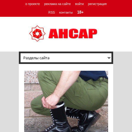
о проекте
реклама на сайте
войти
регистрация
18+
RSS
контакты