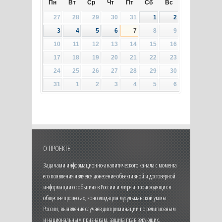
Пн
Вт
Ср
Чт
Пт
Сб
Вс
27
28
29
30
31
1
2
3
4
5
6
7
8
9
10
11
12
13
14
15
16
17
18
19
20
21
22
23
24
25
26
27
28
29
30
31
1
2
3
4
5
6
О ПРОЕКТЕ
Задачами информационно-аналитического канала с момента
его появления является донесение объективной и достоверной
информации о событиях в России и мире и происходящих в
обществе процессах, консолидация мусульманской уммы
России, выявление случаев дискриминации по религиозным
и национальным признакам, защита прав верующих.