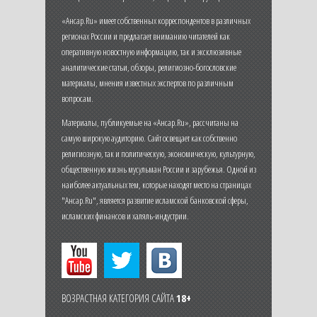
«Ансар.Ru» имеет собственных корреспондентов в различных
регионах России и предлагает вниманию читателей как
оперативную новостную информацию, так и эксклюзивные
аналитические статьи, обзоры, религиозно-богословские
материалы, мнения известных экспертов по различным
вопросам.
Материалы, публикуемые на «Ансар.Ru», рассчитаны на
самую широкую аудиторию. Сайт освещает как собственно
религиозную, так и политическую, экономическую, культурную,
общественную жизнь мусульман России и зарубежья. Одной из
наиболее актуальных тем, которые находят место на страницах
"Ансар.Ru", является развитие исламской банковской сферы,
исламских финансов и халяль-индустрии.
ВОЗРАСТНАЯ КАТЕГОРИЯ САЙТА
18+