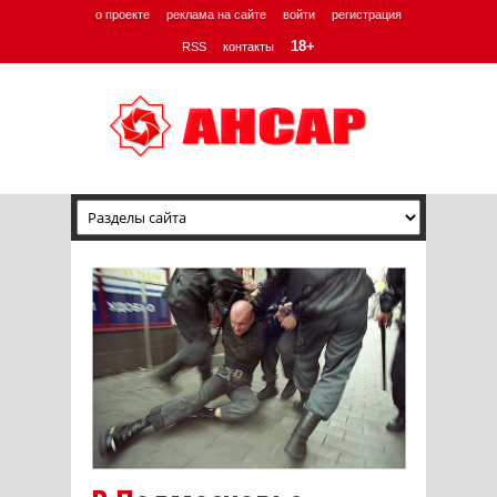
о проекте
реклама на сайте
войти
регистрация
18+
RSS
контакты