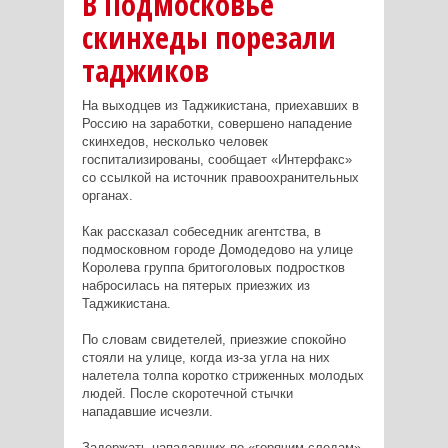
В Подмосковье
скинхеды порезали
таджиков
На выходцев из Таджикистана, приехавших в
Россию на заработки, совершено нападение
скинхедов, несколько человек
госпитализированы, сообщает «Интерфакс»
со ссылкой на источник правоохранительных
органах.
Как рассказал собеседник агентства, в
подмосковном городе Домодедово на улице
Королева группа бритоголовых подростков
набросилась на пятерых приезжих из
Таджикистана.
По словам свидетелей, приезжие спокойно
стояли на улице, когда из-за угла на них
налетела толпа коротко стриженных молодых
людей. После скоротечной стычки
нападавшие исчезли.
Задержать нападавших по «горячим следам»