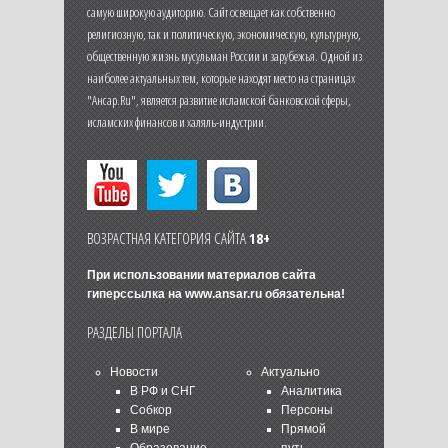
самую широкую аудиторию. Сайт освещает как собственно
религиозную, так и политическую, экономическую, культурную,
общественную жизнь мусульман России и зарубежья. Одной из
наиболее актуальных тем, которые находят место на страницах
"Ансар.Ru", является развитие исламской банковской сферы,
исламских финансов и халяль-индустрии.
ВОЗРАСТНАЯ КАТЕГОРИЯ САЙТА
18+
При использовании материалов сайта
гиперссылка на
www.ansar.ru
обязательна!
РАЗДЕЛЫ ПОРТАЛА
Новости
Актуально
В РФ и СНГ
Аналитика
Собкор
Персоны
В мире
Прямой
Образование
путь