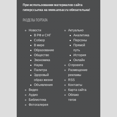
При использовании материалов сайта
гиперссылка на
www.ansar.ru
обязательна!
РАЗДЕЛЫ ПОРТАЛА
Новости
Актуально
В РФ и СНГ
Аналитика
Собкор
Персоны
В мире
Прямой
Образование
путь
Общество
История
Экономика
Онлайн
Наука
О проекте
Палитра
Размещение
Здоровый
рекламы
образ жизни
RSS
Объявления
Контакты
Видео
Карта сайта
Аудио
Облако
Библиотека
тегов
Фотогалерея