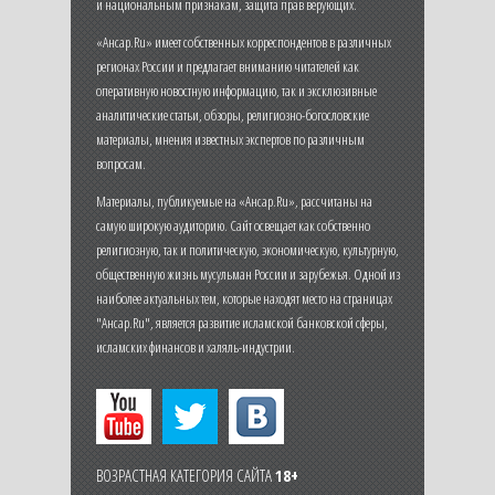
и национальным признакам, защита прав верующих.
«Ансар.Ru» имеет собственных корреспондентов в различных
регионах России и предлагает вниманию читателей как
оперативную новостную информацию, так и эксклюзивные
аналитические статьи, обзоры, религиозно-богословские
материалы, мнения известных экспертов по различным
вопросам.
Материалы, публикуемые на «Ансар.Ru», рассчитаны на
самую широкую аудиторию. Сайт освещает как собственно
религиозную, так и политическую, экономическую, культурную,
общественную жизнь мусульман России и зарубежья. Одной из
наиболее актуальных тем, которые находят место на страницах
"Ансар.Ru", является развитие исламской банковской сферы,
исламских финансов и халяль-индустрии.
ВОЗРАСТНАЯ КАТЕГОРИЯ САЙТА
18+