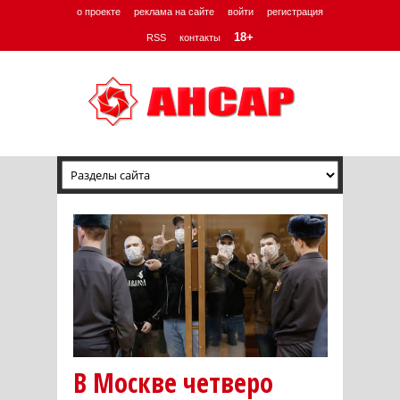
о проекте
реклама на сайте
войти
регистрация
18+
RSS
контакты
В Москве четверо