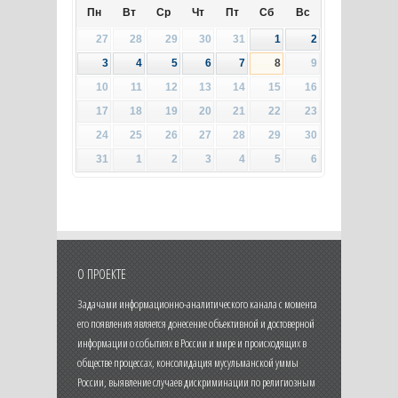
Пн
Вт
Ср
Чт
Пт
Сб
Вс
27
28
29
30
31
1
2
3
4
5
6
7
8
9
10
11
12
13
14
15
16
17
18
19
20
21
22
23
24
25
26
27
28
29
30
31
1
2
3
4
5
6
О ПРОЕКТЕ
Задачами информационно-аналитического канала с момента
его появления является донесение объективной и достоверной
информации о событиях в России и мире и происходящих в
обществе процессах, консолидация мусульманской уммы
России, выявление случаев дискриминации по религиозным