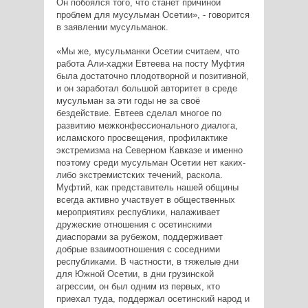
Он побоялся того, что станет причиной
проблем для мусульман Осетии», - говорится
в заявлении мусульманок.
«Мы же, мусульманки Осетии считаем, что
работа Али-хаджи Евтеева на посту Муфтия
была достаточно плодотворной и позитивной,
и он заработал большой авторитет в среде
мусульман за эти годы не за своё
бездействие. Евтеев сделал многое по
развитию межконфессионального диалога,
исламского просвещения, профилактике
экстремизма на Северном Кавказе и именно
поэтому среди мусульман Осетии нет каких-
либо экстремистских течений, раскола.
Муфтий, как представитель нашей общины
всегда активно участвует в общественных
мероприятиях республики, налаживает
дружеские отношения с осетинскими
диаспорами за рубежом, поддерживает
добрые взаимоотношения с соседними
республиками. В частности, в тяжелые дни
для Южной Осетии, в дни грузинской
агрессии, он был одним из первых, кто
приехал туда, поддержал осетинский народ и