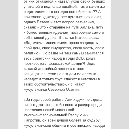
от них отказался и назвал уход своих бывших
учителей в подполье ошибкой. Так в каком же
радикализме его сегодня все обвиняют?? А
при слове «джихад» все пугаться начинают,
однако Евтеев и этот вопрос разъяснил,
сказав: «Это - старание на пути Аллаха, путь
к божественным идеалам, построение самого
себя, своей души». В статье Евтеев сказал:
«Да, мусульманин имеет право защищать
свой дом, свое имущество, свою честь, свою
религию». Но разве не тем самым занимался
весь советский народ в годы ВОВ, когда
противостоял фашистской армии?! Ведь
каждый достойный человек станет
защищаться, если на его дом или семью
нападут и только трус спасется бегством в
таких обстоятельствах», - считают
мусульманки Северной Осетии.
«За годы своей работы Али-хаджи не сделал
ничего для того, чтобы внести раздор среди
населения нашей маленькой
многоконфессиональной Республики.
Напротив, он всей душой болеет за судьбу
мусульманской общины и осетинского народа