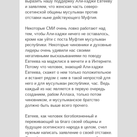
выразить нашу поддержку Али-хаджи Евтееву
и заявляем, что женская часть северо-
осетинской общины мусульман против
отставки ныне действующего Муфтия.
Некоторые СМИ очень ловко работают над
тем, чтобы Али-хаджи ничего не оставалось,
кроме как уйти с поста Муфтия мусульман
республики. Некоторые чиновники и духовные
лидеры очень удивили нас своими
негативными высказываниями по поводу
Евтеева на маджлисе в мечети и в Интернете.
Потому что человек, знающий Али-хаджи
Евтеева, скажет о нем только положительное
и встанет рядом с ним в такой непростой для
него и для мусульман республики, час. Ведь
каждый из нас является в первую очередь
созданием, рабом Аллаха, только потом
чиновником, и мусульманское братство
должно быть выше всего прочего.
Евтеев, как человек богобоязненный и
переживающий за благо своей общины и
будущее осетинского народа в целом, счел
нужным написать заявление о своей отставке.