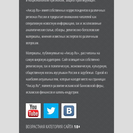
и национальным признакам, защита прав верующих.
«Ансар.Ru» имеет собственных корреспондентов в различных
регионах России и предлагает вниманию читателей как
оперативную новостную информацию, так и эксклюзивные
аналитические статьи, обзоры, религиозно-богословские
материалы, мнения известных экспертов по различным
вопросам.
Материалы, публикуемые на «Ансар.Ru», рассчитаны на
самую широкую аудиторию. Сайт освещает как собственно
религиозную, так и политическую, экономическую, культурную,
общественную жизнь мусульман России и зарубежья. Одной из
наиболее актуальных тем, которые находят место на страницах
"Ансар.Ru", является развитие исламской банковской сферы,
исламских финансов и халяль-индустрии.
ВОЗРАСТНАЯ КАТЕГОРИЯ САЙТА
18+