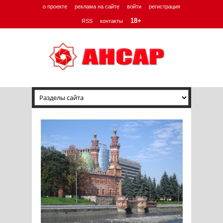
о проекте
реклама на сайте
войти
регистрация
18+
RSS
контакты