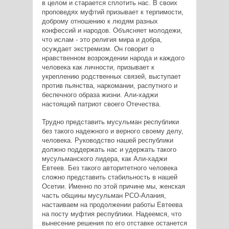
в целом и старается сплотить нас. В своих
проповедях муфтий призывает к терпимости,
доброму отношению к людям разных
конфессий и народов. Объясняет молодежи,
что ислам - это религия мира и добра,
осуждает экстремизм. Он говорит о
нравственном возрождении народа и каждого
человека как личности, призывает к
укреплению родственных связей, выступает
против пьянства, наркомании, распутного и
беспечного образа жизни. Али-хаджи
настоящий патриот своего Отечества.
Трудно представить мусульман республики
без такого надежного и верного своему делу,
человека. Руководство нашей республики
должно поддержать нас и удержать такого
мусульманского лидера, как Али-хаджи
Евтеев. Без такого авторитетного человека
сложно представить стабильность в нашей
Осетии. Именно по этой причине мы, женская
часть общины мусульман РСО-Алания,
настаиваем на продолжении работы Евтеева
на посту муфтия республики. Надеемся, что
вынесение решения по его отставке останется