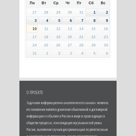
Пн
Вт
Ср
Чт
Пт
Сб
Вс
27
28
29
30
31
1
2
3
4
5
6
7
8
9
10
11
12
13
14
15
16
17
18
19
20
21
22
23
24
25
26
27
28
29
30
31
1
2
3
4
5
6
О ПРОЕКТЕ
Задачами информационно-аналитического канала с момента
его появления является донесение объективной и достоверной
информации о событиях в России и мире и происходящих в
обществе процессах, консолидация мусульманской уммы
России, выявление случаев дискриминации по религиозным