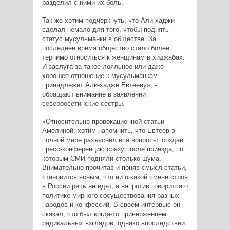
разделил с ними их боль.
Так же хотим подчеркнуть, что Али-хаджи
сделал немало для того, чтобы поднять
статус мусульманки в обществе. За
последнее время общество стало более
терпимо относиться к женщинам в хиджабах.
И заслуга за такое лояльное или даже
хорошее отношение к мусульманкам
принадлежит Али-хаджи Евтееву», -
обращают внимание в заявлении
североосетинские сестры.
«Относительно провокационной статьи
Амелиной, хотим напомнить, что Евтеев в
полной мере разъяснил все вопросы, создав
пресс-конференцию сразу после приезда, по
которым СМИ подняли столько шума.
Внимательно прочитав и поняв смысл статьи,
становится ясным, что ни о какой смене строя
в России речь не идет, а напротив говорится о
политике мирного сосуществования разных
народов и конфессий. В своем интервью он
сказал, что был когда-то приверженцем
радикальных взглядов, однако впоследствии