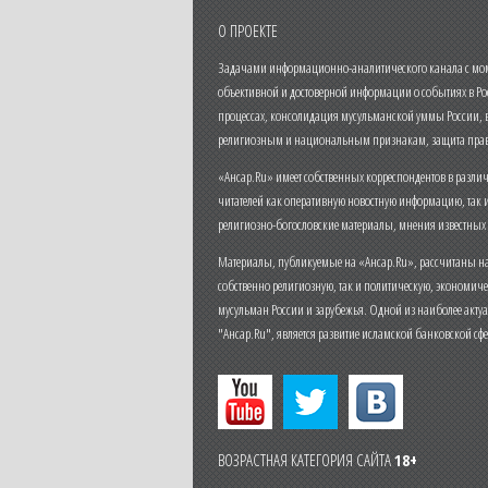
О ПРОЕКТЕ
Задачами информационно-аналитического канала с моме
объективной и достоверной информации о событиях в Ро
процессах, консолидация мусульманской уммы России,
религиозным и национальным признакам, защита прав
«Ансар.Ru» имеет собственных корреспондентов в разли
читателей как оперативную новостную информацию, так 
религиозно-богословские материалы, мнения известных
Материалы, публикуемые на «Ансар.Ru», рассчитаны на
собственно религиозную, так и политическую, экономич
мусульман России и зарубежья. Одной из наиболее актуа
"Ансар.Ru", является развитие исламской банковской сф
ВОЗРАСТНАЯ КАТЕГОРИЯ САЙТА
18+