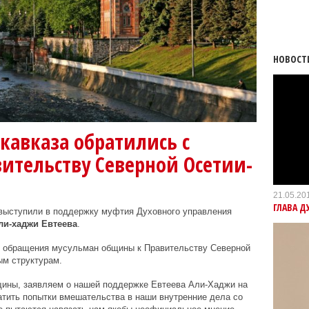
НОВОСТ
кавказа обратились с
ительству Северной Осетии-
21.05.20
ГЛАВА Д
выступили в поддержку муфтия Духовного управления
ли-хаджи Евтеева
.
т обращения мусульман общины к Правительству Северной
ым структурам.
ины, заявляем о нашей поддержке Евтеева Али-Хаджи на
тить попытки вмешательства в наши внутренние дела со