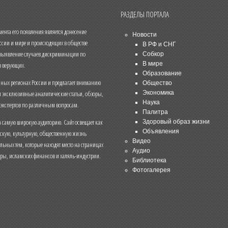
РАЗДЕЛЫ ПОРТАЛА
нта его появления является донесение
Новости
ссии и мире и происходящих в обществе
В РФ и СНГ
 выявление случаев дискриминации по
Собкор
В мире
 верующих.
Образование
чных регионах России и предлагает вниманию
Общество
и эксклюзивные аналитические статьи, обзоры,
Экономика
Наука
 экспертов по различным вопросам.
Палитра
 самую широкую аудиторию. Сайт освещает как
Здоровый образ жизни
Объявления
ескую, культурную, общественную жизнь
Видео
льных тем, которые находят место на страницах
Аудио
еры, исламских финансов и халяль-индустрии.
Библиотека
Фотогалерея