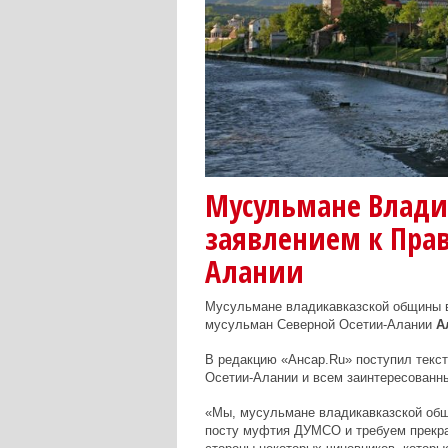
Мусульмане Влади
заявлением к Прав
Алании
Мусульмане владикавказской общины 
мусульман Северной Осетии-Алании
А
В редакцию «Ансар.Ru» поступил текс
Осетии-Алании и всем заинтересованн
«Мы, мусульмане владикавказской общ
посту муфтия ДУМСО и требуем прекра