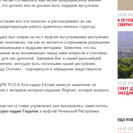
ые пытаются навязать нам якобы неофициальное мнение
м, кто должен или не должен быть лидером мусульман
20.05.20
А.ЕВТЕЕ
стными все эти попытки» и рассматривают их как
СЕВЕРНО
скредитирующие работу правительственных структур.
аджи был избран на пост муфтия мусульманами республики
ак позитивная, так как он является сторонником разрешения
звешенными и мудрыми методами. Заявляем, что мы
шение всех возникающих перед нами вопросов и способны
х для нас деятелей. Заверяем Вас в нашей дальнейшей
риятиях, могущие быть полезными нашей республике,
оду Осетии», - подчеркнули в обращении представители
20.05.20
ДУМ РСО-А Али-хаджи Евтеев написал заявление об
СОВЕТ Д
язи с интервью интернет-изданию Regnum, которое вызвало
ЗАСЕДА
вым поста главы управления уже высказались заместитель
урат-хаджи Гацалов
и муфтий Чеченской Республики
ЕЩЕ НОВ
19.05.20