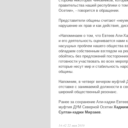
стороны некоторых чиновников, котор
правительства нашей республики о то
Осетии», - говорится в обращении.
Представители общины считают «неуме
нарушение их прав и как действия, ди
«Напоминаем о том, что Евтеев Али-Х
и его деятельность оценивается нами к
насущных проблем нашего общества в
обладаем собственным взглядом на ре
обойтись без предложений посторонни
готовности участвовать во всех мероп
которые несут мир и стабильность нар
общины.
Напомним, в четверг вечером муфтий 
отставке с занимаемой должности в св
широкий общественный резонанс.
Ранее за сохранение Али-хаджи Евтее
муфтия ДУМ Северной Осетии
Хаджим
Султан-хаджи Мирзаев
.
14:42 22 мая 2010