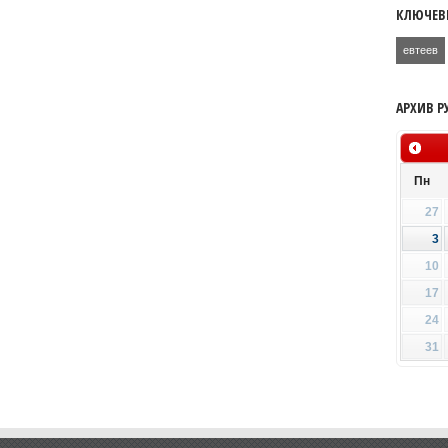
КЛЮЧЕВ
евтеев
АРХИВ Р
Пн
27
3
10
17
24
31