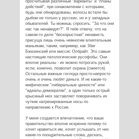
просчитывая различные "варианты" и "планы
действий", при ознакомлении с которыми,
будь они обнародованы, волосы встали бы
дыбом не только у русских, но и у западных
обывателей. Ты можешь спросить: "За что они
нас так ненавидят?". Я тебе отвечу, что на
самом-то деле "бескорыстная" ненависть
присуща лишь очень немногим влиятельным
маньякам, таким, например, как Збиг
Бжезинский или миссис Олбрайт. Это самые
настоящие патологические русофобы. Они
вполне реальны - их можно потрогать рукой,
если, конечно, позволит охрана (смеется).
Остальные важные господа просто-напросто
очень и очень любят деньги. И не какие-то
мифические "либеральные ценности" или
"идеалы демократии", а один только острый
крысиный нюх заставляет поворачивать их
чуткие натренированные носы по
направлению к России.
У меня создается впечатление, что ваше
правительство вполне искренне почему-то
хочет нравиться им, хочет услышать от них
какие-то поощрительные слова, дескать,