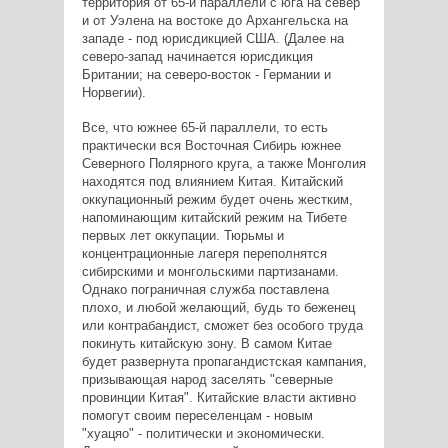
территория от 65-й параллели с юга на север
и от Уэлена на востоке до Архангельска на
западе - под юрисдикцией США. (Далее на
северо-запад начинается юрисдикция
Британии; на северо-восток - Германии и
Норвегии).
Все, что южнее 65-й параллели, то есть
практически вся Восточная Сибирь южнее
Северного Полярного круга, а также Монголия
находятся под влиянием Китая. Китайский
оккупационный режим будет очень жестким,
напоминающим китайский режим на Тибете
первых лет оккупации. Тюрьмы и
концентрационные лагеря переполнятся
сибирскими и монгольскими партизанами.
Однако пограничная служба поставлена
плохо, и любой желающий, будь то беженец
или контрабандист, сможет без особого труда
покинуть китайскую зону. В самом Китае
будет развернута пропагандистская кампания,
призывающая народ заселять "северные
провинции Китая". Китайские власти активно
помогут своим переселенцам - новым
"хуацяо" - политически и экономически.