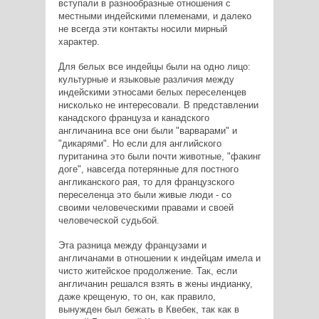
вступали в разнообразные отношения с
местными индейскими племенами, и далеко
не всегда эти контакты носили мирный
характер.
Для белых все индейцы были на одно лицо:
культурные и языковые различия между
индейскими этносами белых переселенцев
нисколько не интересовали. В представлении
канадского француза и канадского
англичанина все они были "варварами" и
"дикарями". Но если для английского
пуританина это были почти животные, "факинг
доге", навсегда потерянные для постного
англиканского рая, то для французского
переселенца это были живые люди - со
своими человеческими правами и своей
человеческой судьбой.
Эта разница между французами и
англичанами в отношении к индейцам имела и
чисто житейское продолжение. Так, если
англичанин решался взять в жены индианку,
даже крещеную, то он, как правило,
вынужден был бежать в Квебек, так как в