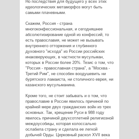
Но последствия для будущего у всех этих
идеологических метаморфоз могут быть
самыми плачевными.
Скажем, Россия - страна
многоконфессиональная, и сегодняшнее
абсолютизирование одной из конфессий, то
есть православия, не может не вызывать
внутреннего отторжения и глубинного
духовного "исхода" из России российских
инаковерующих, в частности мусульман,
которых в России более 20%. Тезис о том, что
"Россия - православная страна", а "Москва -
Третий Рим", не способен воодушевить ни
бурятского ламаиста, ни столичного еврея, ни
казанского мусульманина.
Кроме того, не стоит забывать и о том, что
православие в России явилось причиной по
крайней мере двух гражданских войн из трех
основных. Так, крещение Руси в 988 году
явилось причиной двухсотлетней религиозной
междоусобицы, которая колоссально
ослабила страну и сделала ее легкой
добычей Орды. Церковный раскол XVII века