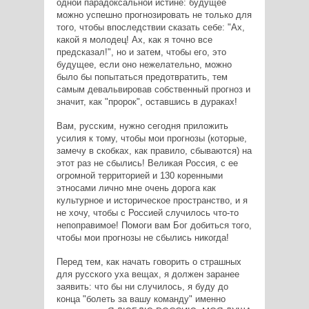
одной парадоксальной истине: будущее
можно успешно прогнозировать не только для
того, чтобы впоследствии сказать себе: "Ах,
какой я молодец! Ах, как я точно все
предсказал!", но и затем, чтобы его, это
будущее, если оно нежелательно, можно
было бы попытаться предотвратить, тем
самым девальвировав собственный прогноз и
значит, как "пророк", оставшись в дураках!
Вам, русским, нужно сегодня приложить
усилия к тому, чтобы мои прогнозы (которые,
замечу в скобках, как правило, сбываются) на
этот раз не сбылись! Великая Россия, с ее
огромной территорией и 130 коренными
этносами лично мне очень дорога как
культурное и историческое пространство, и я
не хочу, чтобы с Россией случилось что-то
непоправимое! Помоги вам Бог добиться того,
чтобы мои прогнозы не сбылись никогда!
Перед тем, как начать говорить о страшных
для русского уха вещах, я должен заранее
заявить: что бы ни случилось, я буду до
конца "болеть за вашу команду" именно