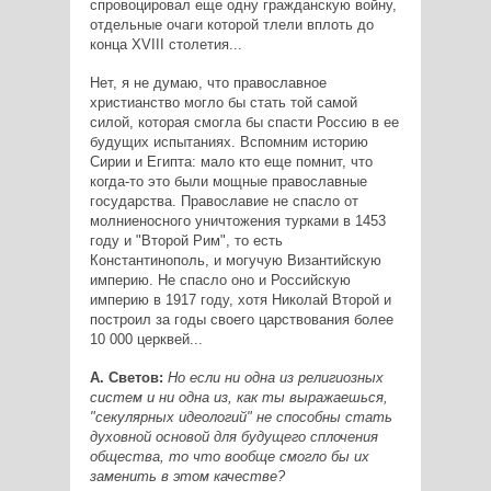
спровоцировал еще одну гражданскую войну,
отдельные очаги которой тлели вплоть до
конца XVIII столетия...
Нет, я не думаю, что православное
христианство могло бы стать той самой
силой, которая смогла бы спасти Россию в ее
будущих испытаниях. Вспомним историю
Сирии и Египта: мало кто еще помнит, что
когда-то это были мощные православные
государства. Православие не спасло от
молниеносного уничтожения турками в 1453
году и "Второй Рим", то есть
Константинополь, и могучую Византийскую
империю. Не спасло оно и Российскую
империю в 1917 году, хотя Николай Второй и
построил за годы своего царствования более
10 000 церквей...
А. Светов:
Но если ни одна из религиозных
систем и ни одна из, как ты выражаешься,
"секулярных идеологий" не способны стать
духовной основой для будущего сплочения
общества, то что вообще смогло бы их
заменить в этом качестве?