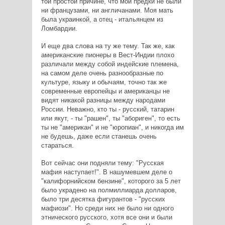
той простой причине, что мои предки не были
ни французами, ни англичанами. Моя мать
была украинкой, а отец - итальянцем из
Ломбардии.
И еще два слова на ту же тему. Так же, как
американские пионеры в Вест-Индии плохо
различали между собой индейские племена,
на самом деле очень разнообразные по
культуре, языку и обычаям, точно так же
современные европейцы и американцы не
видят никакой разницы между народами
России. Неважно, кто ты - русский, татарин
или якут, - ты "рашен", ты "абориген", то есть
ты не "американ" и не "юропиан", и никогда им
не будешь, даже если станешь очень
стараться.
Вот сейчас они подняли тему: "Русская
мафия наступает!". В нашумевшем деле о
"калифорнийском бензине", которого за 5 лет
было украдено на полмиллиарда долларов,
было три десятка фигурантов - "русских
мафиози". Но среди них не было ни одного
этнического русского, хотя все они и были