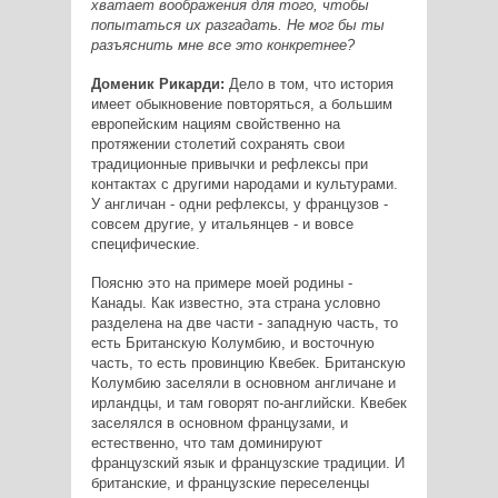
хватает воображения для того, чтобы
попытаться их разгадать. Не мог бы ты
разъяснить мне все это конкретнее?
Доменик Рикарди:
Дело в том, что история
имеет обыкновение повторяться, а большим
европейским нациям свойственно на
протяжении столетий сохранять свои
традиционные привычки и рефлексы при
контактах с другими народами и культурами.
У англичан - одни рефлексы, у французов -
совсем другие, у итальянцев - и вовсе
специфические.
Поясню это на примере моей родины -
Канады. Как известно, эта страна условно
разделена на две части - западную часть, то
есть Британскую Колумбию, и восточную
часть, то есть провинцию Квебек. Британскую
Колумбию заселяли в основном англичане и
ирландцы, и там говорят по-английски. Квебек
заселялся в основном французами, и
естественно, что там доминируют
французский язык и французские традиции. И
британские, и французские переселенцы