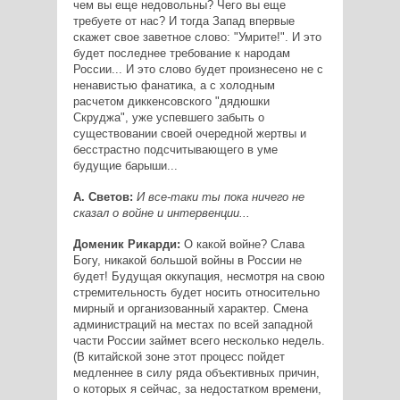
чем вы еще недовольны? Чего вы еще
требуете от нас? И тогда Запад впервые
скажет свое заветное слово: "Умрите!". И это
будет последнее требование к народам
России... И это слово будет произнесено не с
ненавистью фанатика, а с холодным
расчетом диккенсовского "дядюшки
Скруджа", уже успевшего забыть о
существовании своей очередной жертвы и
бесстрастно подсчитывающего в уме
будущие барыши...
А. Светов:
И все-таки ты пока ничего не
сказал о войне и интервенции...
Доменик Рикарди:
О какой войне? Слава
Богу, никакой большой войны в России не
будет! Будущая оккупация, несмотря на свою
стремительность будет носить относительно
мирный и организованный характер. Смена
администраций на местах по всей западной
части России займет всего несколько недель.
(В китайской зоне этот процесс пойдет
медленнее в силу ряда объективных причин,
о которых я сейчас, за недостатком времени,