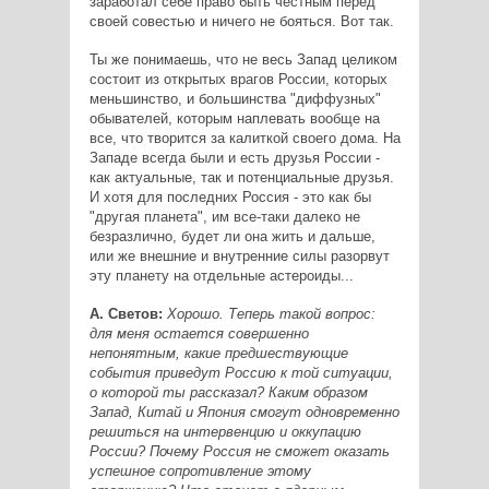
заработал себе право быть честным перед
своей совестью и ничего не бояться. Вот так.
Ты же понимаешь, что не весь Запад целиком
состоит из открытых врагов России, которых
меньшинство, и большинства "диффузных"
обывателей, которым наплевать вообще на
все, что творится за калиткой своего дома. На
Западе всегда были и есть друзья России -
как актуальные, так и потенциальные друзья.
И хотя для последних Россия - это как бы
"другая планета", им все-таки далеко не
безразлично, будет ли она жить и дальше,
или же внешние и внутренние силы разорвут
эту планету на отдельные астероиды...
А. Светов:
Хорошо. Теперь такой вопрос:
для меня остается совершенно
непонятным, какие предшествующие
события приведут Россию к той ситуации,
о которой ты рассказал? Каким образом
Запад, Китай и Япония смогут одновременно
решиться на интервенцию и оккупацию
России? Почему Россия не сможет оказать
успешное сопротивление этому