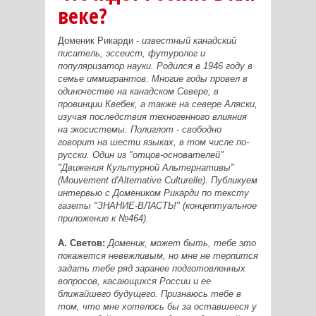
веке?
Доменик Рикарди -
известный канадский
писатель, эссеист, футуролог и
популяризатор науки. Родился в 1946 году в
семье иммигрантов. Многие годы провел в
одиночестве на канадском Севере; в
провинции Квебек, а также на севере Аляски,
изучая последствия техногенного влияния
на экосистемы. Полиглот - свободно
говорит на шести языках, в том числе по-
русски. Один из "отцов-основателей"
"Движения Культурной Альтернативы"
(Mouvement d'Alternative Culturelle). Публикуем
интервью с Домеником Рикарди по тексту
газеты "ЗНАНИЕ-ВЛАСТЬ!" (концептуальное
приложение к №464).
А. Светов:
Доменик, может быть, тебе это
покажется невежливым, но мне не терпится
задать тебе ряд заранее подготовленных
вопросов, касающихся России и ее
ближайшего будущего. Признаюсь тебе в
том, что мне хотелось бы за оставшееся у