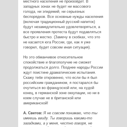
местного населения не произойдет. В
западных зонах не будет ни массового
голода, ни эпидемий, ни серьезных
беспорядков. Все основные нужды населения
(включая традиционный русский напиток)
будут незамедлительно удовлетворяться, а
все проявления протеста будут подавляться
быстро и жестко. (Замечу в скобках, что это
не касается юга России, где, как я уже
говорил, будет совсем иная ситуация).
Но это обманчивое относительное
спокойствие и благополучие не сможет
продолжаться долго. Позднее народы России
ждут поистине драматические испытания.
Скажу тебе откровенно, что если бы я был
российским гражданином, я постарался бы
очутиться во французской или, на худой
конец, в германской зоне оккупации, но ни в
коем случае не в британской или
американской!
А. Светов:
Я не совсем понимаю, что ты
имеешь ввиду. Ты говоришь какими-то
загадками, а у меня, честно говоря, не