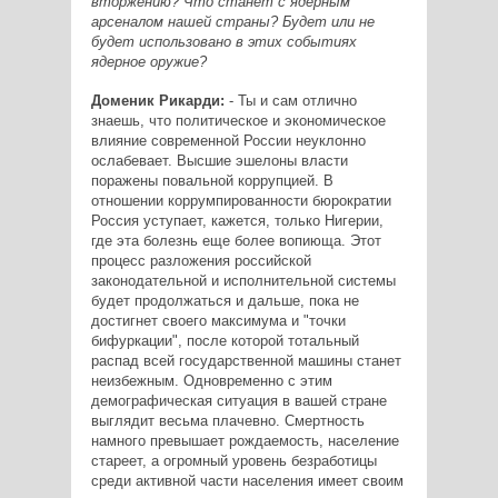
вторжению? Что станет с ядерным
арсеналом нашей страны? Будет или не
будет использовано в этих событиях
ядерное оружие?
Доменик Рикарди:
- Ты и сам отлично
знаешь, что политическое и экономическое
влияние современной России неуклонно
ослабевает. Высшие эшелоны власти
поражены повальной коррупцией. В
отношении коррумпированности бюрократии
Россия уступает, кажется, только Нигерии,
где эта болезнь еще более вопиюща. Этот
процесс разложения российской
законодательной и исполнительной системы
будет продолжаться и дальше, пока не
достигнет своего максимума и "точки
бифуркации", после которой тотальный
распад всей государственной машины станет
неизбежным. Одновременно с этим
демографическая ситуация в вашей стране
выглядит весьма плачевно. Смертность
намного превышает рождаемость, население
стареет, а огромный уровень безработицы
среди активной части населения имеет своим