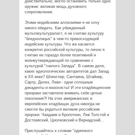
действительно, могло остановить только одно
оружие: великая мощь духовного
сопротивления.
Этими индейскими аллюзиями я не хочу
никого обидеть. Как убежденный
мультикультуралист, я не считаю культуру
"бледнолицых" в чем-то превосходящей
индейские культуры. Что же касается
конкретно российской культуры, то лично я
считаю ее гораздо более позитивной и
жизнеутверждающей по сравнению с
культурой "гнилого Запада". В самом деле,
каких идеологических авторитетов дал Запад
в XX веке? Шпенглер, Сантаяна, Штайнер,
Сартр, Делез, Леви - одни сплошные
декаденты и мазохисты! И эти кладбищенские
призраки заставляли внимать себе целые
поколения?! На этих американских и
европейских кладбищах духа никогда не
смогли бы родиться великие российские
пророки: Чаадаев и Кропоткин, Лев Толстой и
Достоевский, Циолковский и Вернадский...
Прислушайтесь к словам "одинокого