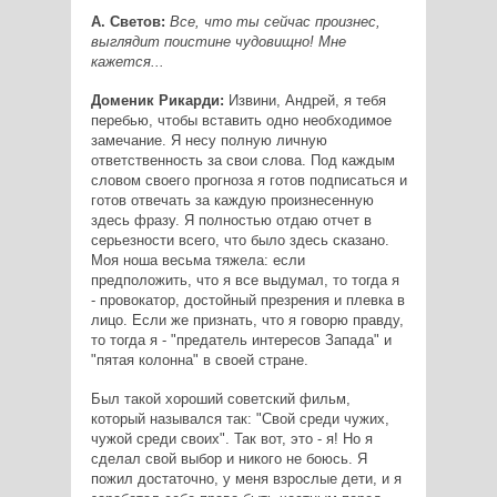
А. Светов:
Все, что ты сейчас произнес,
выглядит поистине чудовищно! Мне
кажется...
Доменик Рикарди:
Извини, Андрей, я тебя
перебью, чтобы вставить одно необходимое
замечание. Я несу полную личную
ответственность за свои слова. Под каждым
словом своего прогноза я готов подписаться и
готов отвечать за каждую произнесенную
здесь фразу. Я полностью отдаю отчет в
серьезности всего, что было здесь сказано.
Моя ноша весьма тяжела: если
предположить, что я все выдумал, то тогда я
- провокатор, достойный презрения и плевка в
лицо. Если же признать, что я говорю правду,
то тогда я - "предатель интересов Запада" и
"пятая колонна" в своей стране.
Был такой хороший советский фильм,
который назывался так: "Свой среди чужих,
чужой среди своих". Так вот, это - я! Но я
сделал свой выбор и никого не боюсь. Я
пожил достаточно, у меня взрослые дети, и я