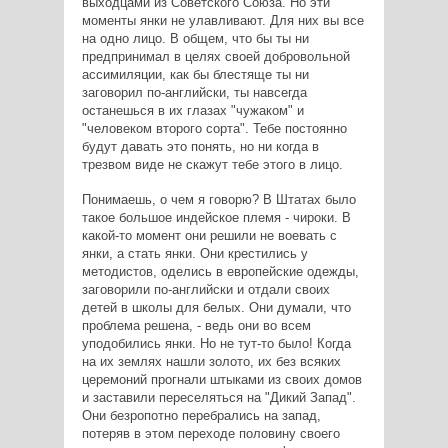
выходцами из Советского Союза. Но эти
моменты янки не улавливают. Для них вы все
на одно лицо. В общем, что бы ты ни
предпринимал в целях своей добровольной
ассимиляции, как бы блестяще ты ни
заговорил по-английски, ты навсегда
останешься в их глазах "чужаком" и
"человеком второго сорта". Тебе постоянно
будут давать это понять, но ни когда в
трезвом виде не скажут тебе этого в лицо.
Понимаешь, о чем я говорю? В Штатах было
такое большое индейское племя - чироки. В
какой-то момент они решили не воевать с
янки, а стать янки. Они крестились у
методистов, оделись в европейские одежды,
заговорили по-английски и отдали своих
детей в школы для белых. Они думали, что
проблема решена, - ведь они во всем
уподобились янки. Но не тут-то было! Когда
на их землях нашли золото, их без всяких
церемоний прогнали штыками из своих домов
и заставили переселяться на "Дикий Запад".
Они безропотно перебрались на запад,
потеряв в этом переходе половину своего