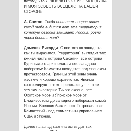
потому, что Я ЛЮБЛЮ РОССИЮ; МОЯ ДУША
И МОЯ СОВЕСТЬ ВСЕЦЕЛО НА ВАШЕЙ
СТОРОНЕ!
А. Светов:
Тогда поставим вопрос иначе:
какой тебе видится вот эта территория,
которую сегодня занимает Россия, ровно
через десять лет?
Доменик Рикарди
: С востока на запад эта,
как ты выразился, "территория" выглядит так:
южная часть острова Сахалин, все острова
Курильского архипелага и юго-западное
побережье Камчатки находятся под японским
протекторатом. Границы этой зоны очень
жесткие и хорошо охраняются. Японцы
контролируют также прилегающую к этим
землям акваторию Тихого океана, все
Охотское море и Японское море от
Владивостока до западного побережья самой
Японии. Военная база и порт Петропавловск-
Камчатский - под совместным управлением
США и Японии.
Далее на запад картина выглядит так: