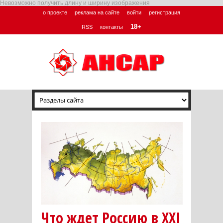
Невозможно получить длину и ширину изображения
о проекте
реклама на сайте
войти
регистрация
18+
RSS
контакты
Что ждет Россию в XXI