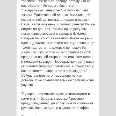
траппера". Не верьте Западу, потому что он
вас обманет! Не верьте басням о
"либеральных ценностях", потому что они
лживы! Единственной вещью, обладающей
несомненной ценностью в глазах дядюшки
Сэма, являются деньги, только деньги! Вы же
сидите на деньгах, так как ваши ресурсы
легко конвертируемы в зеленые бумажки,
которые печатают за океаном. Когда же речь
идет о деньгах, нет такого преступления и нет
такой подлости, на которые не пошел бы
дядюшка Сэм, чтобы их заполучить! И хотя
правда на вашей стороне, он слишком силен
и слишком коварен! Перефразируя одну вашу
сюрреалистическую поговорку, я скажу так: у
вас не хватит шапок, чтобы его закидать!
Сейчас вы для него - довольно легкая
добыча. И не сомневайтесь - он свой шанс не
упустит!
Я уверен, что многие русские политологи и
сами могли бы дать такое же "грозовое
предупреждение", да только ангажированная
русская масс-медиа не выдаст его в эфир...