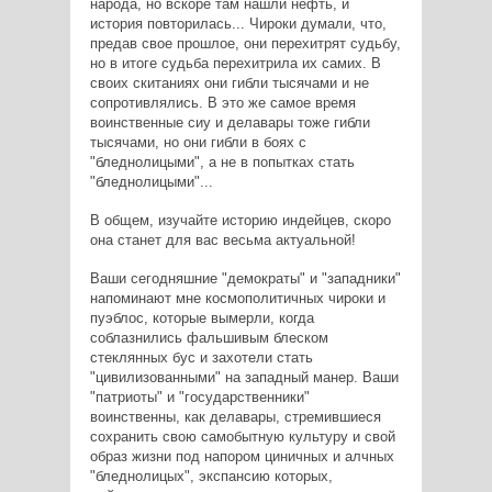
народа, но вскоре там нашли нефть, и
история повторилась... Чироки думали, что,
предав свое прошлое, они перехитрят судьбу,
но в итоге судьба перехитрила их самих. В
своих скитаниях они гибли тысячами и не
сопротивлялись. В это же самое время
воинственные сиу и делавары тоже гибли
тысячами, но они гибли в боях с
"бледнолицыми", а не в попытках стать
"бледнолицыми"...
В общем, изучайте историю индейцев, скоро
она станет для вас весьма актуальной!
Ваши сегодняшние "демократы" и "западники"
напоминают мне космополитичных чироки и
пуэблос, которые вымерли, когда
соблазнились фальшивым блеском
стеклянных бус и захотели стать
"цивилизованными" на западный манер. Ваши
"патриоты" и "государственники"
воинственны, как делавары, стремившиеся
сохранить свою самобытную культуру и свой
образ жизни под напором циничных и алчных
"бледнолицых", экспансию которых,