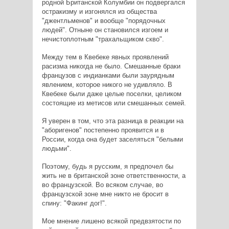
родной Британской Колумбии он подвергался
остракизму и изгонялся из общества
"джентльменов" и вообще "порядочных
людей". Отныне он становился изгоем и
нечистоплотным "трахальщиком скво".
Между тем в Квебеке явных проявлений
расизма никогда не было. Смешанные браки
французов с индианками были заурядным
явлением, которое никого не удивляло. В
Квебеке были даже целые поселки, целиком
состоящие из метисов или смешанных семей.
Я уверен в том, что эта разница в реакции на
"аборигенов" постепенно проявится и в
России, когда она будет заселяться "белыми
людьми".
Поэтому, будь я русским, я предпочел бы
жить не в британской зоне ответственности, а
во французской. Во всяком случае, во
французской зоне мне никто не бросит в
спину: "Факинг дог!".
Мое мнение лишено всякой предвзятости по