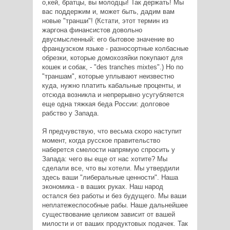
о,кей, братцы, вы молодцы! Так держать! Мы
вас поддержим и, может быть, дадим вам
новые "транши"! (Кстати, этот термин из
жаргона финансистов довольно
двусмысленный: его бытовое значение во
французском языке - разносортные колбасные
обрезки, которые домохозяйки покупают для
кошек и собак, - "des tranches mixtes".) Но по
"траншам", которые уплывают неизвестно
куда, нужно платить кабальные проценты, и
отсюда возникла и непрерывно усугубляется
еще одна тяжкая беда России: долговое
рабство у Запада.
Я предчувствую, что весьма скоро наступит
момент, когда русское правительство
наберется смелости напрямую спросить у
Запада: чего вы еще от нас хотите? Мы
сделали все, что вы хотели. Мы утвердили
здесь ваши "либеральные ценности". Наша
экономика - в ваших руках. Наш народ
остался без работы и без будущего. Мы ваши
неплатежеспособные рабы. Наше дальнейшее
существование целиком зависит от вашей
милости и от ваших продуктовых подачек. Так