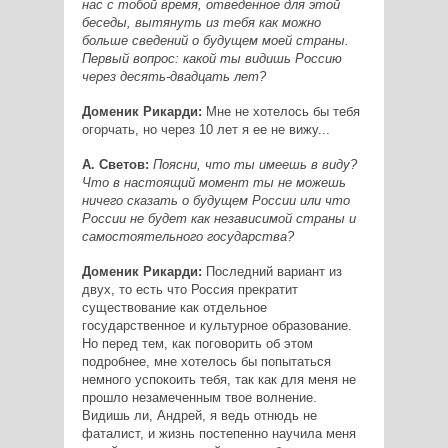
нас с тобой время, отведенное для этой
беседы, вытянуть из тебя как можно
больше сведений о будущем моей страны.
Первый вопрос: какой ты видишь Россию
через десять-двадцать лет?
Доменик Рикарди:
Мне не хотелось бы тебя
огорчать, но через 10 лет я ее не вижу...
А. Светов:
Поясни, что ты имеешь в виду?
Что в настоящий момент ты не можешь
ничего сказать о будущем России или что
России не будет как независимой страны и
самостоятельного государства?
Доменик Рикарди:
Последний вариант из
двух, то есть что Россия прекратит
существование как отдельное
государственное и культурное образование.
Но перед тем, как поговорить об этом
подробнее, мне хотелось бы попытаться
немного успокоить тебя, так как для меня не
прошло незамеченным твое волнение.
Видишь ли, Андрей, я ведь отнюдь не
фаталист, и жизнь постепенно научила меня