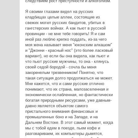
следствием рост преступности и алкоголизм.
Я своими глазами видел на русских
кладбищах целые аллеи, состоящие из
свежих могил русских бандитов, убитых в
гангстерских войнах. А как пьют в русской
провинции - не мне тебе говорить! Я и сам
иной раз люблю крепко поддать, из-за чего
моя жена называет меня "юконским алкашом"
и "Джонни - красный нос" (это более ласковый
вариант), но если бы она видела, как пьют и
что пьют русские мужчины, то она - клянусь
своей седой бородой - сочла бы меня
закоренелым трезвенником! Понятно, что
такая ситуация долго продолжаться не может.
Мне кажется, что и сами русские отлично
понимают, что их страна, малозаселенная и
экономически ослабленная, но фантастически
богатая природными ресурсами, уже давным-
давно является объектом самого
пристального внимания финансовых и
промышленных бонз и на Западе, и на
Дальнем Востоке. В этот самый момент, когда
мы с тобой едем в поезде, пьем кофе и
разговариваем, их компьютеры дымятся,