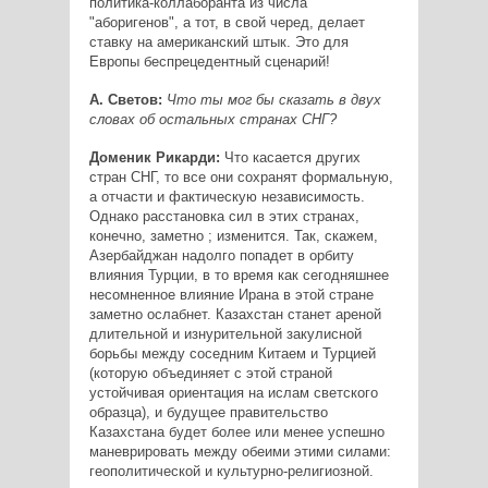
политика-коллаборанта из числа
"аборигенов", а тот, в свой черед, делает
ставку на американский штык. Это для
Европы беспрецедентный сценарий!
А. Светов:
Что ты мог бы сказать в двух
словах об остальных странах СНГ?
Доменик Рикарди:
Что касается других
стран СНГ, то все они сохранят формальную,
а отчасти и фактическую независимость.
Однако расстановка сил в этих странах,
конечно, заметно ; изменится. Так, скажем,
Азербайджан надолго попадет в орбиту
влияния Турции, в то время как сегодняшнее
несомненное влияние Ирана в этой стране
заметно ослабнет. Казахстан станет ареной
длительной и изнурительной закулисной
борьбы между соседним Китаем и Турцией
(которую объединяет с этой страной
устойчивая ориентация на ислам светского
образца), и будущее правительство
Казахстана будет более или менее успешно
маневрировать между обеими этими силами:
геополитической и культурно-религиозной.