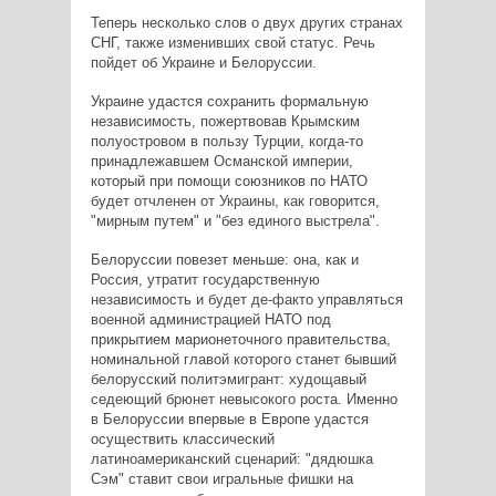
Теперь несколько слов о двух других странах
СНГ, также изменивших свой статус. Речь
пойдет об Украине и Белоруссии.
Украине удастся сохранить формальную
независимость, пожертвовав Крымским
полуостровом в пользу Турции, когда-то
принадлежавшем Османской империи,
который при помощи союзников по НАТО
будет отчленен от Украины, как говорится,
"мирным путем" и "без единого выстрела".
Белоруссии повезет меньше: она, как и
Россия, утратит государственную
независимость и будет де-факто управляться
военной администрацией НАТО под
прикрытием марионеточного правительства,
номинальной главой которого станет бывший
белорусский политэмигрант: худощавый
седеющий брюнет невысокого роста. Именно
в Белоруссии впервые в Европе удастся
осуществить классический
латиноамериканский сценарий: "дядюшка
Сэм" ставит свои игральные фишки на