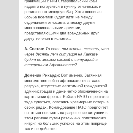
граничащий с ним Ставропольский край
надолго погрузятся в пучину этнических и
религиозных междоусобиц. Хотя основная
борьба все-таки будет идти не между
отдельными этносами, а между двумя
многонациональными армиями,
представляющими два враждебных друг
другу течения в исламе...
А. Светов:
То есть ты хочешь сказать, что
через десять лет ситуация на Кавказе
будет во многом схожей с ситуацией в
теперешнем Афганистане?
Доменик Рикарди:
Вот именно. Затяжная
многолетняя война афганского типа: хаос,
разруха, отсутствие легитимной гражданской
администрации и даже четко обозначенной на
карте линии фронта. Войска НАТО не решатся
туда сунуться, опасаясь чрезмерных потерь в
своих рядах. Командование НАТО предпочтет
пытаться повлиять на разрешение ситуации в
этом регионе путем различных политических
интриг, но больших успехов на этом поприще
так и не добьется.