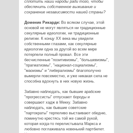
сплотить наши народы ради того, чтобы
обеспечить собственное выживание и
сохранение независимости нашей страны?
Доменик Рикарди:
Во всяком случае, этой
основой не могут являться ни традиционные
секулярные идеологии, ни традиционные
религии. К концу XX века мы увидели
собственными глазами, как секулярные
идеологии одна за другой во всем мире
потерпели полный провал. Все эти
бесчисленные "позитивизмы", "большевизмы",
"прагматизмы", "национал-социализмы",
"маоизмы" и "либерализмы" благополучно
вымерли повсеместно, и уже никакая сила не
способна вдохнуть в них новую жизнь.
Забавно наблюдать, как бывшие арабские
"прогрессисты" отпускают бороды и
совершают хадж в Мекку. Забавно
наблюдать, как бывшие советские
"партократы" терпеливо выстаивают обедню,
поминутно крестясь той же самой рукой,
которая когда-то перелистывала Маркса и
любовно поглаживала новенький партбилет.