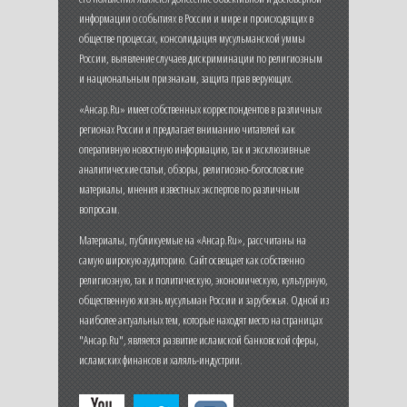
информации о событиях в России и мире и происходящих в
обществе процессах, консолидация мусульманской уммы
России, выявление случаев дискриминации по религиозным
и национальным признакам, защита прав верующих.
«Ансар.Ru» имеет собственных корреспондентов в различных
регионах России и предлагает вниманию читателей как
оперативную новостную информацию, так и эксклюзивные
аналитические статьи, обзоры, религиозно-богословские
материалы, мнения известных экспертов по различным
вопросам.
Материалы, публикуемые на «Ансар.Ru», рассчитаны на
самую широкую аудиторию. Сайт освещает как собственно
религиозную, так и политическую, экономическую, культурную,
общественную жизнь мусульман России и зарубежья. Одной из
наиболее актуальных тем, которые находят место на страницах
"Ансар.Ru", является развитие исламской банковской сферы,
исламских финансов и халяль-индустрии.