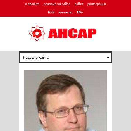
о проекте
реклама на сайте
войти
регистрация
18+
RSS
контакты