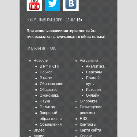
ВОЗРАСТНАЯ КАТЕГОРИЯ САЙТА
18+
При использовании материалов сайта
гиперссылка на
www.ansar.ru
обязательна!
РАЗДЕЛЫ ПОРТАЛА
Новости
Актуально
В РФ и СНГ
Аналитика
Собкор
Персоны
В мире
Прямой
Образование
путь
Общество
История
Экономика
Онлайн
Наука
О проекте
Палитра
Размещение
Здоровый
рекламы
образ жизни
RSS
Объявления
Контакты
Видео
Карта сайта
Аудио
Облако