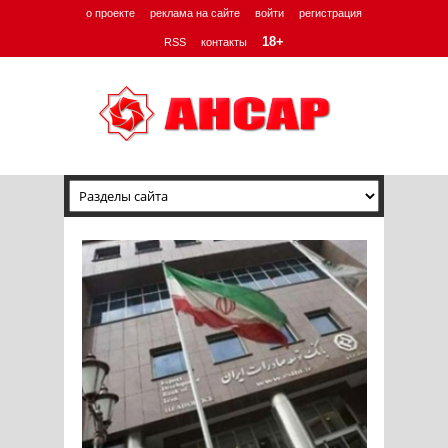
о проекте
реклама на сайте
войти
регистрация
18+
RSS
контакты