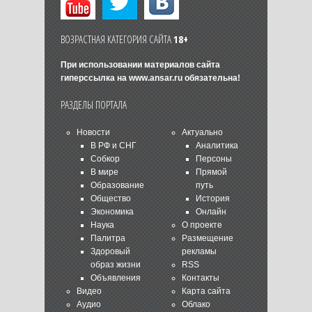
ВОЗРАСТНАЯ КАТЕГОРИЯ САЙТА
18+
При использовании материалов сайта
гиперссылка на
www.ansar.ru
обязательна!
РАЗДЕЛЫ ПОРТАЛА
Новости
Актуально
В РФ и СНГ
Аналитика
Собкор
Персоны
В мире
Прямой
Образование
путь
Общество
История
Экономика
Онлайн
Наука
О проекте
Палитра
Размещение
Здоровый
рекламы
образ жизни
RSS
Объявления
Контакты
Видео
Карта сайта
Аудио
Облако