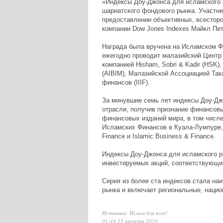
«Индексы Доу-Джонса для исламского 
шариатского фондового рынка. Участни
предоставлении объективных, всесторо
компании Dow Jones Indexes Майкл Петро
Награда была вручена на Исламском Ф
ежегодно проводит малазийский Центр 
компанией Hisham, Sobri & Kadir (HSK
(AIBIM), Малазийской Ассоциацией Та
финансов (IIIF).
За минувшие семь лет индексы Доу-Джо
отрасли, получив признание финансовы
финансовых изданий мира, в том чис
Исламских Финансов в Куала-Лумпуре,
Finance и Islamic Business & Finance.
Индексы Доу-Джонса для исламского р
инвестируемых акций, соответствующи
Серия из более ста индексов стала на
рынка и включает региональные, наци
Источник: Ислам для всех!
01:44 15 августа 2010