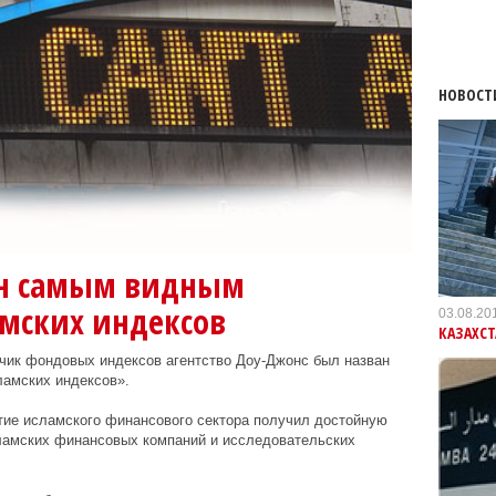
НОВОСТ
ан самым видным
мских индексов
03.08.20
КАЗАХС
тчик фондовых индексов агентство Доу-Джонс был назван
амских индексов».
тие исламского финансового сектора получил достойную
ламских финансовых компаний и исследовательских