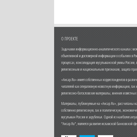
О ПРОЕКТЕ
Задачами информационно-аналитического канала с моме
объективной и достоверной информации о событиях в Ро
процессах, консолидация мусульманской уммы России,
религиозным и национальным признакам, защита прав
«Ансар.Ru» имеет собственных корреспондентов в разли
читателей как оперативную новостную информацию, так 
религиозно-богословские материалы, мнения известных
Материалы, публикуемые на «Ансар.Ru», рассчитаны на
собственно религиозную, так и политическую, экономич
мусульман России и зарубежья. Одной из наиболее актуа
"Ансар.Ru", является развитие исламской банковской сф