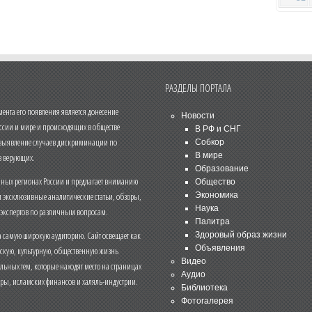
РАЗДЕЛЫ ПОРТАЛА
нта его появления является донесение
Новости
ссии и мире и происходящих в обществе
В РФ и СНГ
 выявление случаев дискриминации по
Собкор
В мире
 верующих.
Образование
чных регионах России и предлагает вниманию
Общество
и эксклюзивные аналитические статьи, обзоры,
Экономика
Наука
 экспертов по различным вопросам.
Палитра
 самую широкую аудиторию. Сайт освещает как
Здоровый образ жизни
Объявления
ескую, культурную, общественную жизнь
Видео
льных тем, которые находят место на страницах
Аудио
еры, исламских финансов и халяль-индустрии.
Библиотека
Фотогалерея