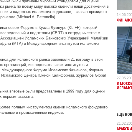
рынка были признаны мировым стандартом для оценки
ки рынка по всему миру высоко оценили наши достижения в
нних и надежных исламских индексов», - сказал президент
14.06.20
нелла (Michael A. Petronella).
ФИНАНС
инансовом Форуме в Куала-Лумпуре (KLIFF), который
исследований и подготовки (CERT) в сотрудничестве с
), Ассоциацией Исламских Банковских Учреждений Малайзии
кафула (МТА) и Международным институтом исламских
нса для исламского рынка завоевали 21 награду в этой
х организаций, исследовательских институтов и
ле Международного Форума Исламских Финансов, Форума
 Исламского Центра Южной Калифорнии, журналов Global
27.05.20
В МОСК
ИСЛАМС
ынка впервые были представлены в 1999 году для оценки
х нормам шариата.
иболее полным инструментом оценки исламского фондового
ональные и промышленные индексы.
ЕЩЕ НОВ
21.02.20
АРАБСК