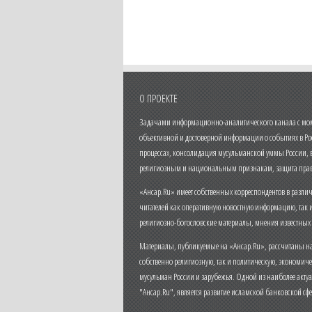
О ПРОЕКТЕ
Задачами информационно-аналитического канала с моме
объективной и достоверной информации о событиях в Ро
процессах, консолидация мусульманской уммы России,
религиозным и национальным признакам, защита прав
«Ансар.Ru» имеет собственных корреспондентов в разли
читателей как оперативную новостную информацию, так 
религиозно-богословские материалы, мнения известных
Материалы, публикуемые на «Ансар.Ru», рассчитаны на
собственно религиозную, так и политическую, экономич
мусульман России и зарубежья. Одной из наиболее актуа
"Ансар.Ru", является развитие исламской банковской сф