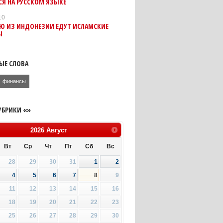
Я НА РУССКОМ ЯЗЫКЕ
10
ИЮ ИЗ ИНДОНЕЗИИ ЕДУТ ИСЛАМСКИЕ
Ы
ЫЕ СЛОВА
финансы
УБРИКИ «»
2026
Август
Вт
Ср
Чт
Пт
Сб
Вс
28
29
30
31
1
2
4
5
6
7
8
9
11
12
13
14
15
16
18
19
20
21
22
23
25
26
27
28
29
30