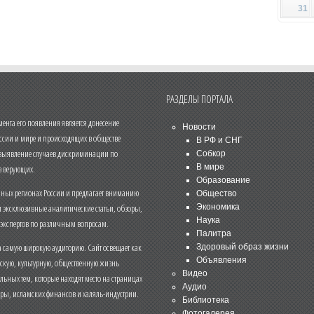
31
РАЗДЕЛЫ ПОРТАЛА
нта его появления является донесение
Новости
ссии и мире и происходящих в обществе
В РФ и СНГ
 выявление случаев дискриминации по
Собкор
В мире
 верующих.
Образование
чных регионах России и предлагает вниманию
Общество
и эксклюзивные аналитические статьи, обзоры,
Экономика
Наука
 экспертов по различным вопросам.
Палитра
 самую широкую аудиторию. Сайт освещает как
Здоровый образ жизни
Объявления
ескую, культурную, общественную жизнь
Видео
льных тем, которые находят место на страницах
Аудио
еры, исламских финансов и халяль-индустрии.
Библиотека
Фотогалерея