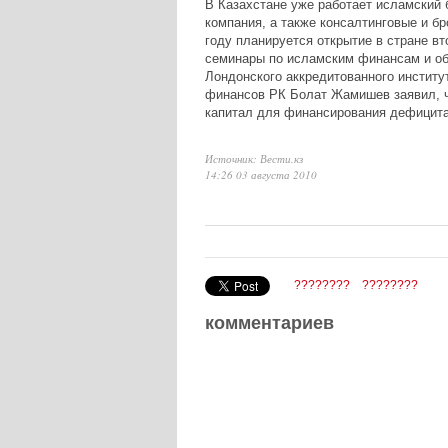
В Казахстане уже работает исламский б
компания, а также консалтинговые и б
году планируется открытие в стране в
семинары по исламским финансам и об
Лондонского аккредитованного институт
финансов РК Болат Жамишев заявил, ч
капитал для финансирования дефицита
Источник: Вести.кз
14:26 03 августа 2010
????????
????????
комментариев