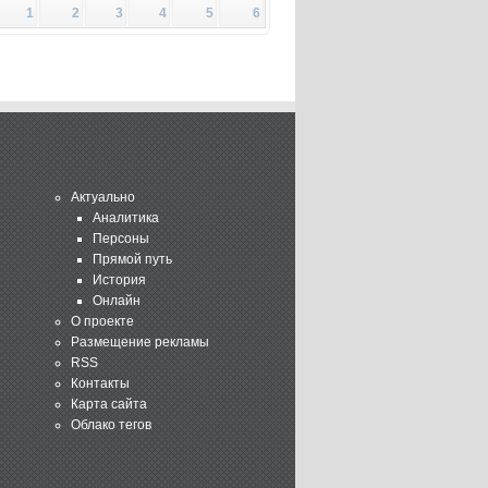
1
2
3
4
5
6
Актуально
Аналитика
Персоны
Прямой путь
История
Онлайн
О проекте
Размещение рекламы
RSS
Контакты
Карта сайта
Облако тегов