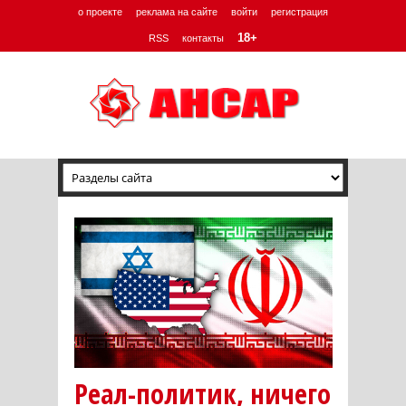
о проекте
реклама на сайте
войти
регистрация
18+
RSS
контакты
Реал-политик, ничего