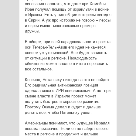
основания полагать, что даже при Хомейни
Иран получал помощь от израильтян в войне
с Ираком. Есть у них общие интересы сегодня
в Сирии. А уж про историю не говорю – персы
и евреи имеют многовековые примеры
дружбы.
В общем, при всей парадоксальности проекта
оси Тегеран-Тель-Авив его идея не кажется
совсем уж утопической. Все будет зависеть
от ситуации в регионе. Необходимость
сближения может вполне в итоге перевесить
все остальное.
Конечно, Нетаньяху никогда на это не пойдет.
Его радикальная антииранская позиция
сделала союз с ИРИ невозможным. А вот при
смене власти в Израиле проект может
получить быстрое и серьезное развитие.
Поэтому Обама делал и будет и дальше
делать все, чтобы Нетеньяху ушел.
Американцы понимают, что будущее Израиля
весьма призрачно. Если он не найдет своего
места в регионе и продолжит и дальше