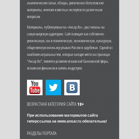
аналитические статьи, обзоры, религиозно-богословские
материалы, мнения известных экспертов по различным
вопросам.
Материалы, публикуемые на «Ансар.Ru», рассчитаны на
самую широкую аудиторию. Сайт освещает как собственно
религиозную, так и политическую, экономическую, культурную,
общественную жизнь мусульман России и зарубежья. Одной из
наиболее актуальных тем, которые находят место на страницах
"Ансар.Ru", является развитие исламской банковской сферы,
исламских финансов и халяль-индустрии.
ВОЗРАСТНАЯ КАТЕГОРИЯ САЙТА
18+
При использовании материалов сайта
гиперссылка на
www.ansar.ru
обязательна!
РАЗДЕЛЫ ПОРТАЛА