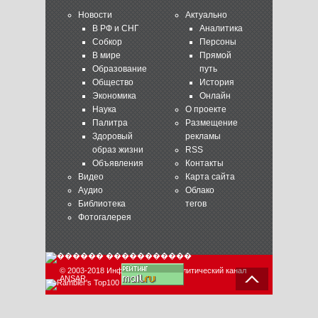
Новости
Актуально
В РФ и СНГ
Аналитика
Собкор
Персоны
В мире
Прямой
Образование
путь
Общество
История
Экономика
Онлайн
Наука
О проекте
Палитра
Размещение
Здоровый
рекламы
образ жизни
RSS
Объявления
Контакты
Видео
Карта сайта
Аудио
Облако
Библиотека
тегов
Фотогалерея
© 2003-2018 Информационно-аналитический канал
ANSAR