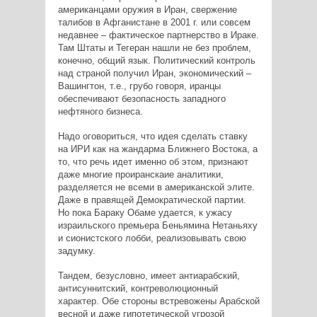
американцами оружия в Иран, свержение
талибов в Афганистане в 2001 г. или совсем
недавнее – фактическое партнерство в Ираке.
Там Штаты и Тегеран нашли не без проблем,
конечно, общий язык. Политический контроль
над страной получил Иран, экономический –
Вашингтон, т.е., грубо говоря, иранцы
обеспечивают безопасность западного
нефтяного бизнеса.
Надо оговориться, что идея сделать ставку
на ИРИ как на жандарма Ближнего Востока, а
то, что речь идет именно об этом, признают
даже многие проиранскаие аналитики,
разделяется не всеми в американской элите.
Даже в правящей Демократической партии.
Но пока Бараку Обаме удается, к ужасу
израильского премьера Беньямина Нетаньяху
и сионистского лобби, реализовывать свою
задумку.
Тандем, безусловно, имеет антиарабский,
антисуннитский, контреволюционный
характер. Обе стороны встревожены Арабской
весной и даже гипотетической угрозой