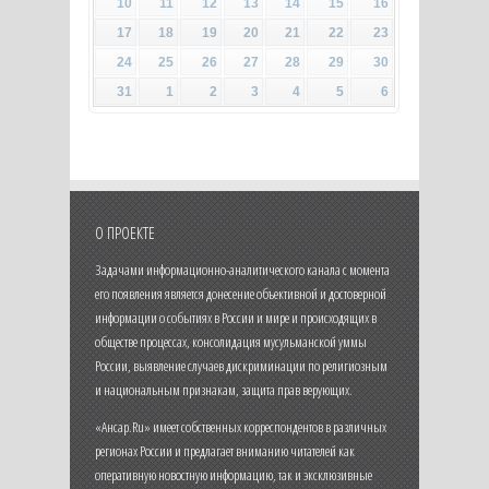
10
11
12
13
14
15
16
17
18
19
20
21
22
23
24
25
26
27
28
29
30
31
1
2
3
4
5
6
О ПРОЕКТЕ
Задачами информационно-аналитического канала с момента
его появления является донесение объективной и достоверной
информации о событиях в России и мире и происходящих в
обществе процессах, консолидация мусульманской уммы
России, выявление случаев дискриминации по религиозным
и национальным признакам, защита прав верующих.
«Ансар.Ru» имеет собственных корреспондентов в различных
регионах России и предлагает вниманию читателей как
оперативную новостную информацию, так и эксклюзивные