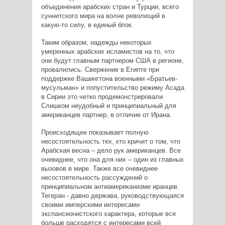
объединения арабских стран и Турции, всего
суннитского мира на волне революций в
какую-то силу, в единый блок.
Таким образом, надежды некоторых
умеренных арабских исламистов на то, что
они будут главным партнером США в регионе,
провалились. Свержение в Египте при
поддержке Вашингтона военными «Братьев-
мусульман» и попустительство режиму Асада
в Сирии это четко продемонстрировали.
Слишком неудобный и принципиальный для
американцев партнер, в отличие от Ирана.
Происходящее показывает полную
несостоятельность тех, кто кричит о том, что
Арабская весна – дело рук американцев. Все
очевиднее, что она для них – один из главных
вызовов в мире. Также все очевиднее
несостоятельность рассуждений о
принципиальном антиамериканизме иранцев.
Тегеран - давно держава, руководствующаяся
своими имперскими интересами
экспансионистского характера, которые все
больше расходятся с интересами всей