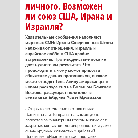
личного. Возможен
ли союз США, Ирана и
Израиля?
Удивительные сообщения наполняют
мировые СМИ: Иран и Соединенные Штаты
налаживают отношения. Израиль и
еврейское лобби в США крайне
встревожены. Противодействие пока не
дает нужного им результата. Что
происходит и к чему может привести
сближение давних противников, и какое
место отводят Тель-Авиву американцы в
новом раскладе сил на Большом Ближнем
Востоке, рассуждает политолог и
исламовед Абдулла Ринат Мухаметов.
-
Открытоепотепление в отношениях
Вашингтона и Тегерана, на самом деле,
является закономерным итогом многих лет
закрытых контактов, договоренностей и даже
очень крупных совместных действий.
Вспомним, «Иран-контрас» - поставки