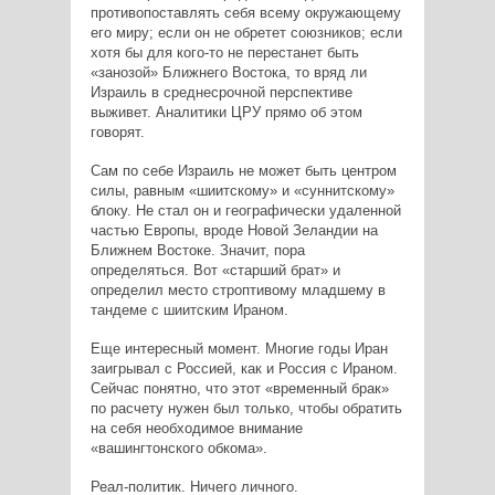
противопоставлять себя всему окружающему
его миру; если он не обретет союзников; если
хотя бы для кого-то не перестанет быть
«занозой» Ближнего Востока, то вряд ли
Израиль в среднесрочной перспективе
выживет. Аналитики ЦРУ прямо об этом
говорят.
Сам по себе Израиль не может быть центром
силы, равным «шиитскому» и «суннитскому»
блоку. Не стал он и географически удаленной
частью Европы, вроде Новой Зеландии на
Ближнем Востоке. Значит, пора
определяться. Вот «старший брат» и
определил место строптивому младшему в
тандеме с шиитским Ираном.
Еще интересный момент. Многие годы Иран
заигрывал с Россией, как и Россия с Ираном.
Сейчас понятно, что этот «временный брак»
по расчету нужен был только, чтобы обратить
на себя необходимое внимание
«вашингтонского обкома».
Реал-политик. Ничего личного.