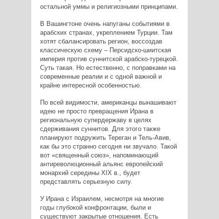
остальной уммы и религиозными принципами.
В Вашингтоне очень напуганы событиями в
арабских странах, укреплением Турции. Там
хотят сбалансировать регион, воссоздав
классическую схему – Персидско-шиитская
империя против суннитской арабско-турецкой.
Суть такая. Но естественно, с поправками на
современные реалии и с одной важной и
крайне интересной особенностью.
По всей видимости, американцы вынашивают
идею не просто превращения Ирана в
региональную супердержаву в целях
сдерживания суннитов. Для этого также
планируют подружить Тереган и Тель-Авив,
как бы это странно сегодня ни звучало. Такой
вот «священный союз», напоминающий
антиреволюционный альянс европейский
монархий середины XIX в., будет
представлять серьезную силу.
У Ирана с Израилем, несмотря на многие
годы глубокой конфронтации, были и
существуют закрытые отношения. Есть