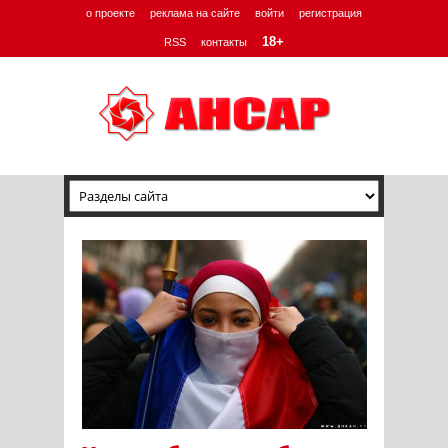
о проекте
реклама на сайте
войти
регистрация
18+
RSS
контакты