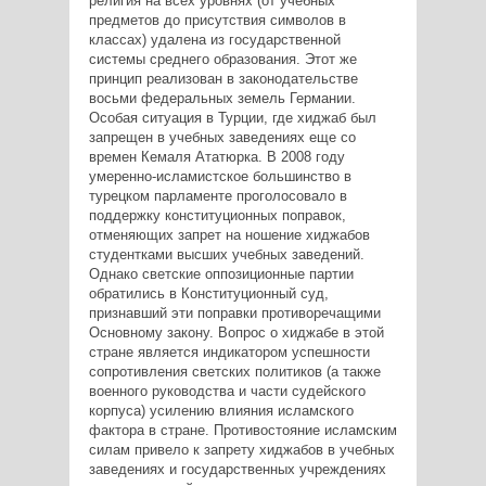
религия на всех уровнях (от учебных
предметов до присутствия символов в
классах) удалена из государственной
системы среднего образования. Этот же
принцип реализован в законодательстве
восьми федеральных земель Германии.
Особая ситуация в Турции, где хиджаб был
запрещен в учебных заведениях еще со
времен Кемаля Ататюрка. В 2008 году
умеренно-исламистское большинство в
турецком парламенте проголосовало в
поддержку конституционных поправок,
отменяющих запрет на ношение хиджабов
студентками высших учебных заведений.
Однако светские оппозиционные партии
обратились в Конституционный суд,
признавший эти поправки противоречащими
Основному закону. Вопрос о хиджабе в этой
стране является индикатором успешности
сопротивления светских политиков (а также
военного руководства и части судейского
корпуса) усилению влияния исламского
фактора в стране. Противостояние исламским
силам привело к запрету хиджабов в учебных
заведениях и государственных учреждениях