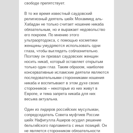
свободе препятствует.
В то же время известный саудовский
религиозный деятель шейх Мохаммед аль-
Хабадан не только считает ношение никаба
обязательным, но и выражает недовольство
его покроем. По мнению этого
ультраортодокса, с помощью косметики
женщины умудряются использовать одни
глаза, чтобы выглядеть соблазнительно.
Поэтому он призвал саудовских женщин
носить никаб, который оставляет открытым
только один глаз. Таким образом, наиболее
консервативные исламские деятели являются
последовательными сторонниками ношения
никаба и воспитывают в этом духе своих
сторонников – некоторые из них живут в
Европе, и тема запрета никаба для них
весьма актуальна.
Один из лидеров российских мусульман,
сопредседатель Совета муфтиев России
шейх Нафигулла Аширов осудил решение
бельгийского парламента с иных позиций. Он
не является сторонником обязательности