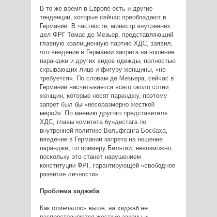
В то же время в Европе есть и другие
тенденции, которые сейчас преобладают в
Германии. В частности, министр внутренних
дел ФРГ Томас де Мезьер, представляющий
главную коалиционную партию ХДС, заявил,
что введение в Германии запрета на ношение
паранджи и других видов одежды, полностью
скрывающих лицо и фигуру женщины, «не
требуется». По словам де Мезьера, сейчас в
Германии насчитывается всего около сотни
женщин, которые носят паранджу, поэтому
запрет был бы «несоразмерно жесткой
мерой». По мнению другого представителя
ХДС, главы комитета бундестага по
внутренней политике Вольфганга Босбаха,
введение в Германии запрета на ношение
паранджи, по примеру Бельгии, невозможно,
поскольку это станет нарушением
конституции ФРГ, гарантирующей «свободное
развитие личности».
Проблема хиджаба
Как отмечалось выше, на хиджаб не
распространяются жесткие законы и