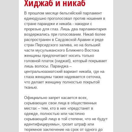
Хиджаб и никаб
В прошлом месяце бельгийский парламент
единодушно проголосовал против ношения в
стране паранджи и никаба - накидки с
прорезью для глаз. Лишь два парламентария
воздержались при голосовании. Никаб более
распространен в Саудовской Аравии и ряде
стран Персидского залива, но на большей
части мусульманского Ближнего Востока
женщины предпочитают носить только
головной платок (хиджаб), который покрывает
лишь волосы. Паранджа –
центральноазиатский вариант никаба, где на
глаза женщины также надевается сеточка,
что делает женщину полностью покрытой
тканью.
Официально запрет касается всех,
скрывающих свои лица в общественных
местах – тем, кто в них «предстанет в
одежде, полностью или частично
скрывающей лицо в той степени, что не будут
идентифицируемы», грозит штраф или
тюремное заключение на срок от одного до