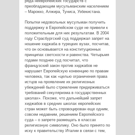
ряда неевропейских государств с
преобладающим мусульманским населением
– Марокко, Алжира, Туниса, Узбекистана.
Попытки недовольных мусульман получить
поддержку в Европейском суде не привели к
положительным для них результатам. В 2004
году Страсбургский суд поддержал запрет на
ношение хиджаба в турецких вузах, посчитав,
что он основывается на конституционных
принципах светскости и равенства. Четырьмя
годами позднее суд посчитал, что
французский закон против хиджабов не
нарушает Европейскую конвенцию по правам
человека, так как «целью ограничения права
истцов на проявление их религиозных
убеждений было стремление придерживаться
требований секуляризма в государственных
школах». Похоже, что дальнейший запрет
хиджабов в средних школах европейских
стран может быть спровоцирован еще одним,
совсем недавним, решением Европейского
суда – о запрете размещать в классах
религиозную символику. Оно было принято по
иску к правительству Италии в связи с тем,