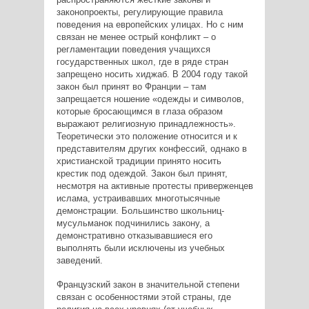
законопроекты, регулирующие правила
поведения на европейских улицах. Но с ним
связан не менее острый конфликт – о
регламентации поведения учащихся
государственных школ, где в ряде стран
запрещено носить хиджаб. В 2004 году такой
закон был принят во Франции – там
запрещается ношение «одежды и символов,
которые бросающимся в глаза образом
выражают религиозную принадлежность».
Теоретически это положение относится и к
представителям других конфессий, однако в
христианской традиции принято носить
крестик под одеждой. Закон был принят,
несмотря на активные протесты приверженцев
ислама, устраивавших многотысячные
демонстрации. Большинство школьниц-
мусульманок подчинились закону, а
демонстративно отказывавшиеся его
выполнять были исключены из учебных
заведений.
Французский закон в значительной степени
связан с особенностями этой страны, где