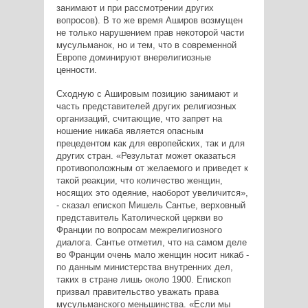
занимают и при рассмотрении других
вопросов). В то же время Аширов возмущен
не только нарушением прав некоторой части
мусульманок, но и тем, что в современной
Европе доминируют внерелигиозные
ценности.
Сходную с Ашировым позицию занимают и
часть представителей других религиозных
организаций, считающие, что запрет на
ношение никаба является опасным
прецедентом как для европейских, так и для
других стран. «Результат может оказаться
противоположным от желаемого и приведет к
такой реакции, что количество женщин,
носящих это одеяние, наоборот увеличится»,
- сказал епископ Мишель Сантье, верховный
представитель Католической церкви во
Франции по вопросам межрелигиозного
диалога. Сантье отметил, что на самом деле
во Франции очень мало женщин носит никаб -
по данным министерства внутренних дел,
таких в стране лишь около 1900. Епископ
призвал правительство уважать права
мусульманского меньшинства. «Если мы