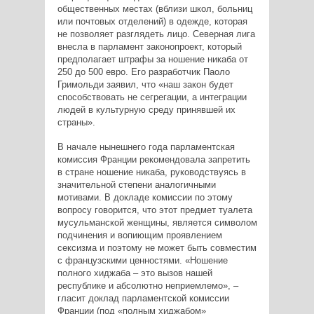
общественных местах (вблизи школ, больниц
или почтовых отделений) в одежде, которая
не позволяет разглядеть лицо. Северная лига
внесла в парламент законопроект, который
предполагает штрафы за ношение никаба от
250 до 500 евро. Его разработчик Паоло
Гримольди заявил, что «наш закон будет
способствовать не сегрегации, а интеграции
людей в культурную среду принявшей их
страны».
В начале нынешнего года парламентская
комиссия Франции рекомендовала запретить
в стране ношение никаба, руководствуясь в
значительной степени аналогичными
мотивами. В докладе комиссии по этому
вопросу говорится, что этот предмет туалета
мусульманской женщины, является символом
подчинения и вопиющим проявлением
сексизма и поэтому не может быть совместим
с французскими ценностями. «Ношение
полного хиджаба – это вызов нашей
республике и абсолютно неприемлемо», –
гласит доклад парламентской комиссии
Франции (под «полным хиджабом»