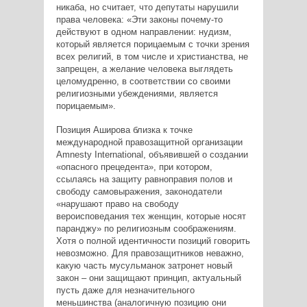
никаба, но считает, что депутаты нарушили
права человека: «Эти законы почему-то
действуют в одном направлении: нудизм,
который является порицаемым с точки зрения
всех религий, в том числе и христианства, не
запрещен, а желание человека выглядеть
целомудренно, в соответствии со своими
религиозными убеждениями, является
порицаемым».
Позиция Аширова близка к точке
международной правозащитной организации
Amnesty International, объявившей о создании
«опасного прецедента», при котором,
ссылаясь на защиту равноправия полов и
свободу самовыражения, законодатели
«нарушают право на свободу
вероисповедания тех женщин, которые носят
паранджу» по религиозным соображениям.
Хотя о полной идентичности позиций говорить
невозможно. Для правозащитников неважно,
какую часть мусульманок затронет новый
закон – они защищают принцип, актуальный
пусть даже для незначительного
меньшинства (аналогичную позицию они