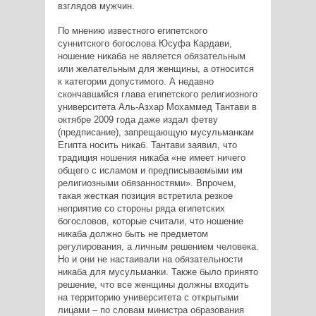
взглядов мужчин.
По мнению известного египетского
суннитского богослова Юсуфа Кардави,
ношение никаба не является обязательным
или желательным для женщины, а относится
к категории допустимого. А недавно
скончавшийся глава египетского религиозного
университета Аль-Азхар Мохаммед Тантави в
октябре 2009 года даже издал фетву
(предписание), запрещающую мусульманкам
Египта носить никаб. Тантави заявил, что
традиция ношения никаба «не имеет ничего
общего с исламом и предписываемыми им
религиозными обязанностями». Впрочем,
такая жесткая позиция встретила резкое
неприятие со стороны ряда египетских
богословов, которые считали, что ношение
никаба должно быть не предметом
регулирования, а личным решением человека.
Но и они не настаивали на обязательности
никаба для мусульманки. Также было принято
решение, что все женщины должны входить
на территорию университета с открытыми
лицами – по словам министра образования