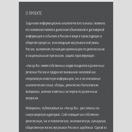
О ПРОЕКТЕ
Задачами информационно-аналитического канала с момента
его появления является донесение объективной и достоверной
информации о событиях в России и мире и происходящих в
обществе процессах, консолидация мусульманской уммы
России, выявление случаев дискриминации по религиозным
и национальным признакам, защита прав верующих.
«Ансар.Ru» имеет собственных корреспондентов в различных
регионах России и предлагает вниманию читателей как
оперативную новостную информацию, так и эксклюзивные
аналитические статьи, обзоры, религиозно-богословские
материалы, мнения известных экспертов по различным
вопросам.
Материалы, публикуемые на «Ансар.Ru», рассчитаны на
самую широкую аудиторию. Сайт освещает как собственно
религиозную, так и политическую, экономическую, культурную,
общественную жизнь мусульман России и зарубежья. Одной из