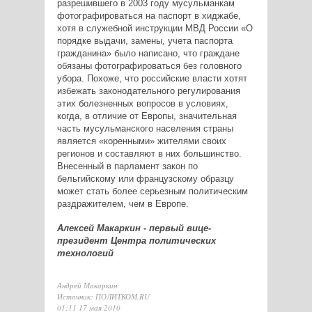
разрешившего в 2003 году мусульманкам
фотографироваться на паспорт в хиджабе,
хотя в служебной инструкции МВД России «О
порядке выдачи, замены, учета паспорта
гражданина» было написано, что граждане
обязаны фотографироваться без головного
убора. Похоже, что российские власти хотят
избежать законодательного регулирования
этих болезненных вопросов в условиях,
когда, в отличие от Европы, значительная
часть мусульманского населения страны
является «коренными» жителями своих
регионов и составляют в них большинство.
Внесенный в парламент закон по
бельгийскому или французскому образцу
может стать более серьезным политическим
раздражителем, чем в Европе.
Алексей Макаркин - первый вице-
президент Центра политических
технологий
Андрей Макаркин
Источник: ПОЛИТКОМ.RU
01:11 17 мая 2010