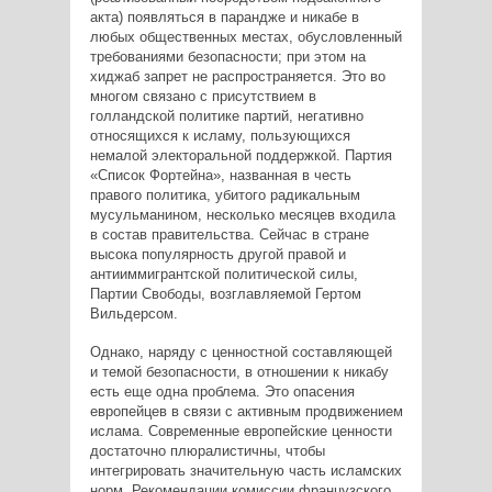
акта) появляться в парандже и никабе в
любых общественных местах, обусловленный
требованиями безопасности; при этом на
хиджаб запрет не распространяется. Это во
многом связано с присутствием в
голландской политике партий, негативно
относящихся к исламу, пользующихся
немалой электоральной поддержкой. Партия
«Список Фортейна», названная в честь
правого политика, убитого радикальным
мусульманином, несколько месяцев входила
в состав правительства. Сейчас в стране
высока популярность другой правой и
антииммигрантской политической силы,
Партии Свободы, возглавляемой Гертом
Вильдерсом.
Однако, наряду с ценностной составляющей
и темой безопасности, в отношении к никабу
есть еще одна проблема. Это опасения
европейцев в связи с активным продвижением
ислама. Современные европейские ценности
достаточно плюралистичны, чтобы
интегрировать значительную часть исламских
норм. Рекомендации комиссии французского