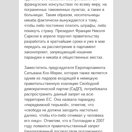
французских консульствах по всему миру, на
пограничных таможенных пунктах, а также в
больницах. Таким образом, носительницы
никаба фактически вынуждаются к тому,
чтобы либо постоянно платить штрафы, либо
покинуть страну. Президент Франции Николя
Саркози в апреле поручил правительству
разработать в кратчайшие сроки и уже в мае
передать на рассмотрение в парламент
законопроект, запрещающий ношение
паранджи и никаба в общественных местах.
Заместитель председателя Европарламента
Сильвана Кох-Мерин, которая также является
одним из лидеров входящей в немецкую
правительственную коалицию Свободной
демократической партии (СвДП), потребовала
распространить данный запрет на всю
территорию ЕС. Она назвала паранджу
«передвижной тюрьмой», отметив, что
«свобода не должна заходить настолько
далеко, чтобы кто-либо отнимал у человека
его лицо». Отметим, что в Голландии в 2007
году появился правительственный запрет
(реализованный посредством подзаконного