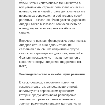
хотим, чтобы христианские меньшинства в
мусульманских странах пользовались всеми
правами, мы в нашей стране должны уважать
права всех верующих на соблюдение своей
религии», - сказал он. Французские иудейские
лидеры также высказали озабоченность по
поводу вероятного запрета никаба в их
стране.
Впрочем, у позиции французских религиозных
лидеров есть и еще одна мотивация,
связанная с их общим неприятием сугубо
светского характера государства, который во
Франции несколько лет назад проявился в
конфликте вокруг хиджабов (подробнее см.
ниже).
Законодательство о никабе: пути развития
В свою очередь, сторонники принятия
законодательства, запрещающего никаб,
апеллируют к европейским ценностям,
которые предусматривают равноправие
женщин, их право на самовыражение и
занятия различными видами деятельности.