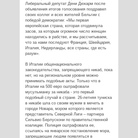
Либеральный депутат Дени Дюкарм после
объявления итогов голосования поздравил
своих коллег и всех жителей Бельгии с
победой демократии: «Мы первая
европейская страна, которая отодвинула
засов, за которым огромное число женщин
находились в рабстве, и мы рассчитываем,
что за нами последуют Франция, Швейцария,
Италия, Нидерланды, все страны, где есть
разум».
В Италии общенационального
законодательства, запрещающего никаб, пока
нет, но на региональном уровне можно
принимать подобные акты. Только что в
Италии на 500 евро оштрафовали
мусульманку за никаба - это первый
подобный случай в стране. 26-летняя туниска
в никабе шла со своим мужем в мечеть в
городе Новара, мэром которого является
представитель Северной Лиги – партнера
Сильвио Берлускони по правительственной
коалиции. Полиция оштрафовала ее,
ссылаясь на январское постановление мэра,
запрещающее людям появляться в