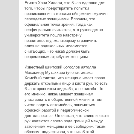
Египта Хани Хилаля, это было сделано для
того, чтобы предотвратить попытки
проникновения в женские общежития мужчин,
переодетых женщинами. Впрочем, это
официальная точка зрения, тогда как
неофициально считается, что руководство
университета пошло навстречу
правительству, желающему ограничить
влияние радикальных исламистов,
считающих, что никаб должен быть
непременным атрибутом женщины.
Известный шиитский богослов аятолла
Мохаммед Мутаххари (ученик имама
Хомейни) считал, что женщина имеет право
держать открытыми лицо и кисти рук, то есть
был сторонником хиджаба, а не никаба. По
его мнению, никаб мешает женщинам
участвовать в общественной жизни, в том
числе водить автомобиль, заниматься
офисной работой и педагогической
деятельностью. Он считал, что «лицо и кисти
рук являются своего рода границей между
заточением женщины и ее свободой», таким
образом, подчеркивая, что никаб этой