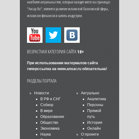
наиболее актуальных тем, которые находят место на страницах
"Ансар.Ru", является развитие исламской банковской сферы,
исламских финансов и халяль-индустрии.
ВОЗРАСТНАЯ КАТЕГОРИЯ САЙТА
18+
При использовании материалов сайта
гиперссылка на
www.ansar.ru
обязательна!
РАЗДЕЛЫ ПОРТАЛА
Новости
Актуально
В РФ и СНГ
Аналитика
Собкор
Персоны
В мире
Прямой
Образование
путь
Общество
История
Экономика
Онлайн
Наука
О проекте