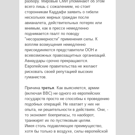
разбору. Мировые СМИ упоминают об этом
всего лишь с сожалением, но стоит
сторонникам Каддафи заявить о гибели
нескольких мирных граждан после
авианалета, действительных потерях или
мнимым, как в прессе немедленно
поднимается гвалт по поводу
"несоразмерности" применения силы. К
воплям возмущения немедленно
присоединяются представители ООН и
всевозможных правозащитных организаций.
Авиаудары срочно прекращаются.
Европейские правительства не желают
рисковать своей репутацией высоких
гуманистов.
Причина
третья
. Как выясняется, армии
(включая ВВС) ни одного из европейских
государств просто не способны к проведению
подобных операций. Не хватает у них ни
опыта, ни решительности в действиях. Они, -
то экономят боеприпасы, то наоборот,
транжирят их по пустяковым целям.
Имея столь подавляющее преимущество,
хотя бы только в воздухе, силы европейской