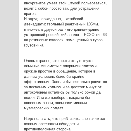
инсургентов умеет этой штукой пользоваться,
возят с собой просто так, для устрашения
врагов.
И вдруг, неожиданно, - китайский
двенадцатиствольный реактивный 105мм.
миномет, в другой раз - его давным-давно
устаревший российский аналог – РСЗО тип 63
на резиновых колесах, помещенный в кузов
грузовичка.
Очень странно, что почти отсутствуют
обычные минометы с опорными плитами,
оружие простое в обращение, которое в
данных условиях было бы крайне
эффективным. Засели бы несколько расчетов
за песчаным холмом и за десяток минут от
автоколонны остались бы только рожки да
ножки. Или же наоборот, накрыли бы
навесным огнем, засыпали минами
муамаровских солдат.
Надо полагать, что приблизительно таким же
аховым арсеналом обладает и
противоположная сторона.