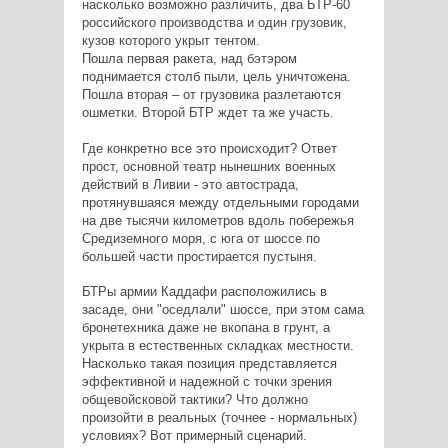
насколько возможно различить, два БТР-60
российского производства и один грузовик,
кузов которого укрыт тентом.
Пошла первая ракета, над бэтэром
поднимается столб пыли, цель уничтожена.
Пошла вторая – от грузовика разлетаются
ошметки. Второй БТР ждет та же участь.
Где конкретно все это происходит? Ответ
прост, основной театр нынешних военных
действий в Ливии - это автострада,
протянувшаяся между отдельными городами
на две тысячи километров вдоль побережья
Средиземного моря, с юга от шоссе по
большей части простирается пустыня.
БТРы армии Каддафи расположились в
засаде, они "оседлали" шоссе, при этом сама
бронетехника даже не вкопана в грунт, а
укрыта в естественных складках местности.
Насколько такая позиция представляется
эффективной и надежной с точки зрения
общевойсковой тактики? Что должно
произойти в реальных (точнее - нормальных)
условиях? Вот примерный сценарий.