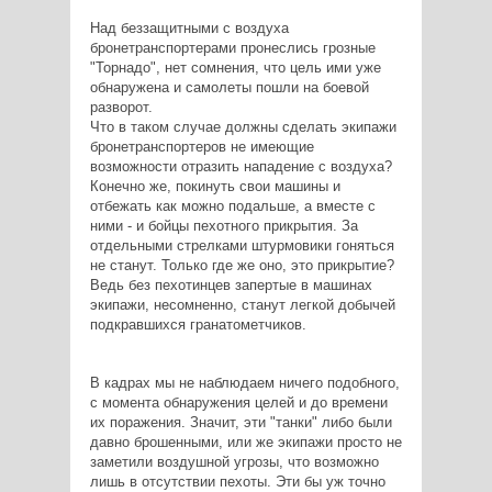
Над беззащитными с воздуха
бронетранспортерами пронеслись грозные
"Торнадо", нет сомнения, что цель ими уже
обнаружена и самолеты пошли на боевой
разворот.
Что в таком случае должны сделать экипажи
бронетранспортеров не имеющие
возможности отразить нападение с воздуха?
Конечно же, покинуть свои машины и
отбежать как можно подальше, а вместе с
ними - и бойцы пехотного прикрытия. За
отдельными стрелками штурмовики гоняться
не станут. Только где же оно, это прикрытие?
Ведь без пехотинцев запертые в машинах
экипажи, несомненно, станут легкой добычей
подкравшихся гранатометчиков.
В кадрах мы не наблюдаем ничего подобного,
с момента обнаружения целей и до времени
их поражения. Значит, эти "танки" либо были
давно брошенными, или же экипажи просто не
заметили воздушной угрозы, что возможно
лишь в отсутствии пехоты. Эти бы уж точно