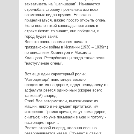
захватывать на "шап-шарап". Начинается
стрельба в сторону противника изо всех
возможных видов оружия. Не важно -
прицеливаться, важно просто открыть огонь.
Если после такой канонады противник в
страхе бежит, то значит, они победили, и
город будет занят.
Все это очень напоминает начало
гражданской войны в Испании (1936 – 1939гг.)
по описаниям Хемингуэя и Михаила
Кольцова. Республиканцы тогда также вели
"наступление огнем".
Вот еще один характерный ролик.
"Автоармада" повстанцев весело
продвигается по дороге, вдруг неподалеку от
асфальта рвется одиночный (скорее всего
танковый) снаряд.
Стоп! Все затормозили, выскакивают из
машин, никто и не думает прятаться, им
интересно. Громко кричат, ищут командиров,
считают, что уже побывали в бою и потому -
настоящие герои…
Рвется второй снаряд, колонна спешно
разворачивается назад. Отъедут и станут