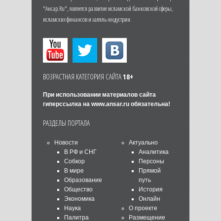
"Ансар.Ru", является развитие исламской банковской сферы,
исламских финансов и халяль-индустрии.
ВОЗРАСТНАЯ КАТЕГОРИЯ САЙТА
18+
При использовании материалов сайта
гиперссылка на
www.ansar.ru
обязательна!
РАЗДЕЛЫ ПОРТАЛА
Новости
Актуально
В РФ и СНГ
Аналитика
Собкор
Персоны
В мире
Прямой
Образование
путь
Общество
История
Экономика
Онлайн
Наука
О проекте
Палитра
Размещение