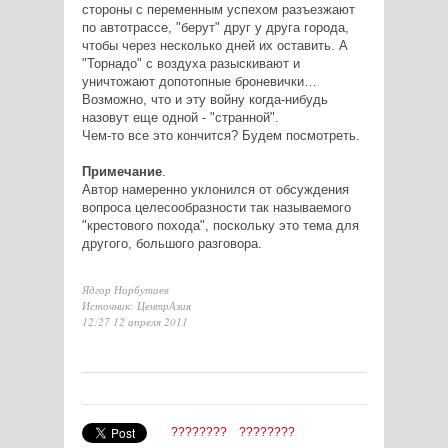
стороны с переменным успехом разъезжают
по автотрассе, "берут" друг у друга города,
чтобы через несколько дней их оставить. А
"Торнадо" с воздуха разыскивают и
уничтожают допотопные броневички…
Возможно, что и эту войну когда-нибудь
назовут еще одной - "странной".
Чем-то все это кончится? Будем посмотреть.
Примечание
.
Автор намеренно уклонился от обсуждения
вопроса целесообразности так называемого
"крестового похода", поскольку это тема для
другого, большого разговора.
Ядгор Норбутаев
Источник: ЦентрАзия
12:27 12 апреля 2011
????????
????????