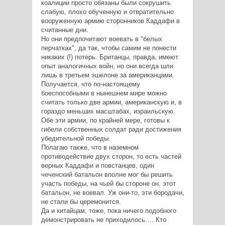
коалиции просто обязаны были сокрушить
слабую, плохо обученную и отвратительно
вооруженную армию сторонников Каддафи в
считанные дни.
Но они предпочитают воевать в "белых
перчатках", да так, чтобы самим не понести
никаких (!) потерь. Британцы, правда, имеют
опыт аналогичных войн, но они всегда шли
лишь в третьем эшелоне за американцами.
Получается, что по-настоящему
боеспособными в нынешнем мире можно
считать только две армии, американскую и, в
гораздо меньших масштабах, израильскую.
Обе эти армии, по крайней мере, готовы к
гибели собственных солдат ради достижения
убедительной победы.
Полагаю также, что в наземном
противодействие двух сторон, то есть частей
верных Каддафи и повстанцев, один
чеченский батальон вполне мог бы решить
участь победы, на чьей бы стороне он, этот
батальон, не воевал. Уж они-то, эти бородачи,
не стали бы церемонится.
Да и китайцам, тоже, пока ничего подобного
демонстрировать не приходилось…. Кто