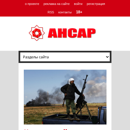
о проекте
реклама на сайте
войти
регистрация
18+
RSS
контакты