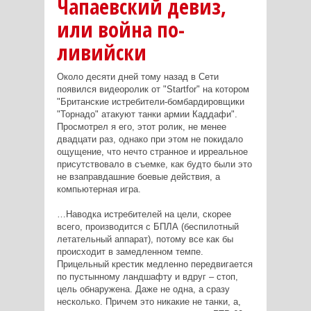
Чапаевский девиз,
или война по-
ливийски
Около десяти дней тому назад в Сети
появился видеоролик от "Startfor" на котором
"Британские истребители-бомбардировщики
"Торнадо" атакуют танки армии Каддафи".
Просмотрел я его, этот ролик, не менее
двадцати раз, однако при этом не покидало
ощущение, что нечто странное и ирреальное
присутствовало в съемке, как будто были это
не взаправдашние боевые действия, а
компьютерная игра.
…Наводка истребителей на цели, скорее
всего, производится с БПЛА (беспилотный
летательный аппарат), потому все как бы
происходит в замедленном темпе.
Прицельный крестик медленно передвигается
по пустынному ландшафту и вдруг – стоп,
цель обнаружена. Даже не одна, а сразу
несколько. Причем это никакие не танки, а,