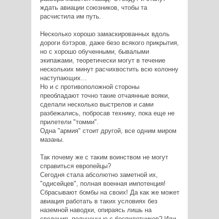
ждать авиации союзников, чтобы та
расчистила им путь.
Несколько хорошо замаскированных вдоль
дороги бэтэров, даже безо всякого прикрытия,
но с хорошо обученными, бывалыми
экипажами, теоретически могут в течение
нескольких минут расчихвостить всю колонну
наступающих…
Но и с противоположной стороны
преобладают точно такие отчаянные вояки,
сделали несколько выстрелов и сами
разбежались, побросав технику, пока еще не
прилетели "томми".
Одна "армия" стоит другой, все одним миром
мазаны.
Так почему же с таким воинством не могут
справиться европейцы?
Сегодня стала абсолютно заметной их,
"одисейцев", полная военная импотенция!
Сбрасывают бомбы на своих! Да как же может
авиация работать в таких условиях без
наземной наводки, опираясь лишь на
сведения, полученные с беспилотников? Или