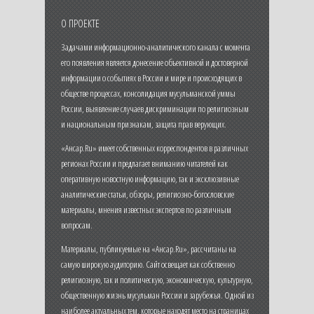
О ПРОЕКТЕ
Задачами информационно-аналитического канала с момента
его появления является донесение объективной и достоверной
информации о событиях в России и мире и происходящих в
обществе процессах, консолидация мусульманской уммы
России, выявление случаев дискриминации по религиозным
и национальным признакам, защита прав верующих.
«Ансар.Ru» имеет собственных корреспондентов в различных
регионах России и предлагает вниманию читателей как
оперативную новостную информацию, так и эксклюзивные
аналитические статьи, обзоры, религиозно-богословские
материалы, мнения известных экспертов по различным
вопросам.
Материалы, публикуемые на «Ансар.Ru», рассчитаны на
самую широкую аудиторию. Сайт освещает как собственно
религиозную, так и политическую, экономическую, культурную,
общественную жизнь мусульман России и зарубежья. Одной из
наиболее актуальных тем, которые находят место на страницах