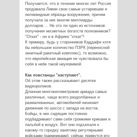
Получается, что в течение многих лет Россия
продавала Ливии свои самые устаревшие и
неликвидные образцы вооружения, причем
получала за них многие миллиарды
долларов…. Не это ли один из источников
получения несметных богатств полковником?
"Откат" - он и в Африке "откат"!
К примеру, будь у сторонников Каддафи хотя
бы небольшое количество ПЗРК (переносной
зенитный ракетный комплекс), то возможно,
что европейская авиация не чувствовала бы
себя в небе такой неуязвимой.
Как повстанцы "наступают".
Об этом также рассказывают десятки
видеороликов.
Длинная многокилометровая армада самых
различных, чаще всего раздолбанных и
размалеванных, автомобилей начинает
движение по шоссе с запада на восток.
Бойцы, в них сидящие постоянно
подбадривают сами себя громкими криками и
пальбой в воздух. Вот они подъехали к
какому-то городку занятому регулярными
войсками (наемниками), сейчас примутся его