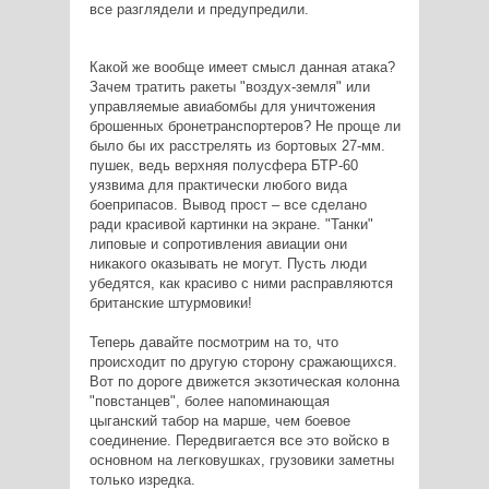
все разглядели и предупредили.
Какой же вообще имеет смысл данная атака?
Зачем тратить ракеты "воздух-земля" или
управляемые авиабомбы для уничтожения
брошенных бронетранспортеров? Не проще ли
было бы их расстрелять из бортовых 27-мм.
пушек, ведь верхняя полусфера БТР-60
уязвима для практически любого вида
боеприпасов. Вывод прост – все сделано
ради красивой картинки на экране. "Танки"
липовые и сопротивления авиации они
никакого оказывать не могут. Пусть люди
убедятся, как красиво с ними расправляются
британские штурмовики!
Теперь давайте посмотрим на то, что
происходит по другую сторону сражающихся.
Вот по дороге движется экзотическая колонна
"повстанцев", более напоминающая
цыганский табор на марше, чем боевое
соединение. Передвигается все это войско в
основном на легковушках, грузовики заметны
только изредка.