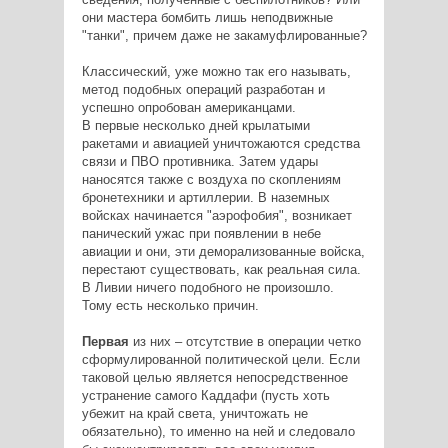
они мастера бомбить лишь неподвижные
"танки", причем даже не закамуфлированные?
Классический, уже можно так его называть,
метод подобных операций разработан и
успешно опробован американцами.
В первые несколько дней крылатыми
ракетами и авиацией уничтожаются средства
связи и ПВО противника. Затем удары
наносятся также с воздуха по скоплениям
бронетехники и артиллерии. В наземных
войсках начинается "аэрофобия", возникает
панический ужас при появлении в небе
авиации и они, эти деморализованные войска,
перестают существовать, как реальная сила.
В Ливии ничего подобного не произошло.
Тому есть несколько причин.
Первая
из них – отсутствие в операции четко
сформулированной политической цели. Если
таковой целью является непосредственное
устранение самого Каддафи (пусть хоть
убежит на край света, уничтожать не
обязательно), то именно на ней и следовало