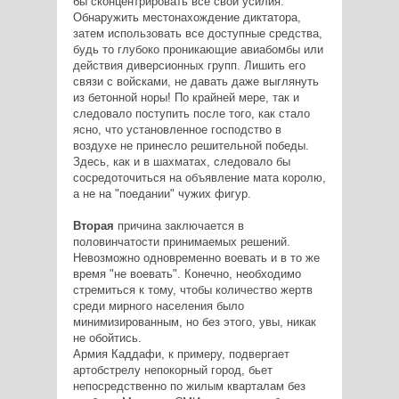
бы сконцентрировать все свои усилия.
Обнаружить местонахождение диктатора,
затем использовать все доступные средства,
будь то глубоко проникающие авиабомбы или
действия диверсионных групп. Лишить его
связи с войсками, не давать даже выглянуть
из бетонной норы! По крайней мере, так и
следовало поступить после того, как стало
ясно, что установленное господство в
воздухе не принесло решительной победы.
Здесь, как и в шахматах, следовало бы
сосредоточиться на объявление мата королю,
а не на "поедании" чужих фигур.
Вторая
причина заключается в
половинчатости принимаемых решений.
Невозможно одновременно воевать и в то же
время "не воевать". Конечно, необходимо
стремиться к тому, чтобы количество жертв
среди мирного населения было
минимизированным, но без этого, увы, никак
не обойтись.
Армия Каддафи, к примеру, подвергает
артобстрелу непокорный город, бьет
непосредственно по жилым кварталам без