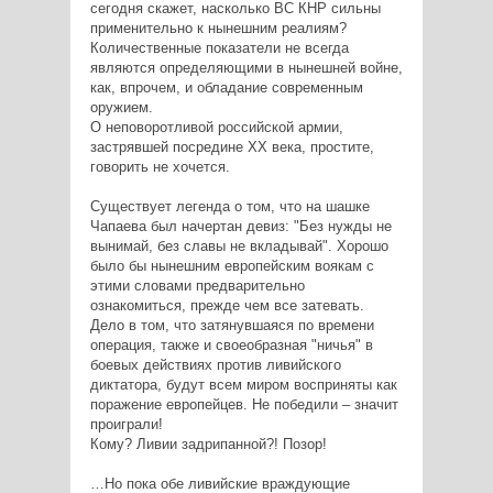
сегодня скажет, насколько ВС КНР сильны
применительно к нынешним реалиям?
Количественные показатели не всегда
являются определяющими в нынешней войне,
как, впрочем, и обладание современным
оружием.
О неповоротливой российской армии,
застрявшей посредине ХХ века, простите,
говорить не хочется.
Существует легенда о том, что на шашке
Чапаева был начертан девиз: "Без нужды не
вынимай, без славы не вкладывай". Хорошо
было бы нынешним европейским воякам с
этими словами предварительно
ознакомиться, прежде чем все затевать.
Дело в том, что затянувшаяся по времени
операция, также и своеобразная "ничья" в
боевых действиях против ливийского
диктатора, будут всем миром восприняты как
поражение европейцев. Не победили – значит
проиграли!
Кому? Ливии задрипанной?! Позор!
…Но пока обе ливийские враждующие