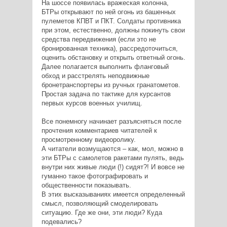
На шоссе появилась вражеская колонна,
БТРы открывают по ней огонь из башенных
пулеметов КПВТ и ПКТ. Солдаты противника
при этом, естественно, должны покинуть свои
средства передвижения (если это не
бронированная техника), рассредоточиться,
оценить обстановку и открыть ответный огонь.
Далее полагается выполнить фланговый
обход и расстрелять неподвижные
бронетранспортеры из ручных гранатометов.
Простая задача по тактике для курсантов
первых курсов военных училищ.
Все понемногу начинает разъясняться после
прочтения комментариев читателей к
просмотренному видеоролику.
А читатели возмущаются – как, мол, можно в
эти БТРы с самолетов ракетами пулять, ведь
внутри них живые люди (!) сидят?! И вовсе не
гуманно такое фотографировать и
общественности показывать.
В этих высказываниях имеется определенный
смысл, позволяющий смоделировать
ситуацию. Где же они, эти люди? Куда
подевались?