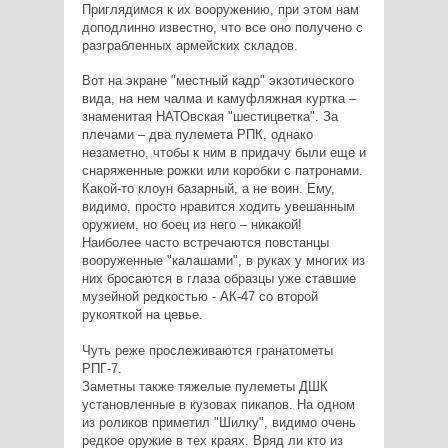
Приглядимся к их вооружению, при этом нам
доподлинно известно, что все оно получено с
разграбленных армейских складов.
Вот на экране "местный кадр" экзотического
вида, на нем чалма и камуфляжная куртка –
знаменитая НАТОвская "шестицветка". За
плечами – два пулемета РПК, однако
незаметно, чтобы к ним в придачу были еще и
снаряженные рожки или коробки с патронами.
Какой-то клоун базарный, а не воин. Ему,
видимо, просто нравится ходить увешанным
оружием, но боец из него – никакой!
Наиболее часто встречаются повстанцы
вооруженные "калашами", в руках у многих из
них бросаются в глаза образцы уже ставшие
музейной редкостью - АК-47 со второй
рукояткой на цевье.
Чуть реже прослеживаются гранатометы
РПГ-7.
Заметны также тяжелые пулеметы ДШК
установленные в кузовах пикапов. На одном
из роликов приметил "Шилку", видимо очень
редкое оружие в тех краях. Вряд ли кто из