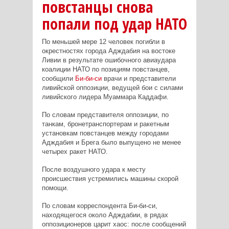
повстанцы снова
попали под удар НАТО
По меньшей мере 12 человек погибли в
окрестностях города Адждабия на востоке
Ливии в результате ошибочного авиаудара
коалиции НАТО по позициям повстанцев,
сообщили
Би-би-си
врачи и представители
ливийской оппозиции, ведущей бои с силами
ливийского лидера Муаммара Каддафи.
По словам представителя оппозиции, по
танкам, бронетранспортерам и ракетным
установкам повстанцев между городами
Адждабия и Брега было выпущено не менее
четырех ракет НАТО.
После воздушного удара к месту
происшествия устремились машины скорой
помощи.
По словам корреспондента Би-би-си,
находящегося около Адждабии, в рядах
оппозиционеров царит хаос: после сообщений