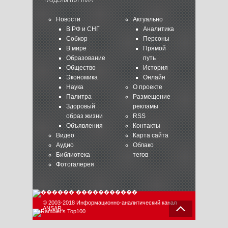
Новости
Актуально
В РФ и СНГ
Аналитика
Собкор
Персоны
В мире
Прямой
Образование
путь
Общество
История
Экономика
Онлайн
Наука
О проекте
Палитра
Размещение
Здоровый
рекламы
образ жизни
RSS
Объявления
Контакты
Видео
Карта сайта
Аудио
Облако
Библиотека
тегов
Фотогалерея
© 2003-2018 Информационно-аналитический канал
ANSAR