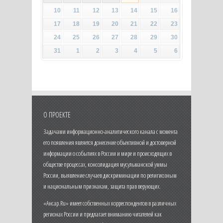
10
11
12
13
14
15
16
17
18
19
20
21
22
23
24
25
26
27
28
29
30
31
1
2
3
4
5
6
О ПРОЕКТЕ
Задачами информационно-аналитического канала с момента
его появления является донесение объективной и достоверной
информации о событиях в России и мире и происходящих в
обществе процессах, консолидация мусульманской уммы
России, выявление случаев дискриминации по религиозным
и национальным признакам, защита прав верующих.
«Ансар.Ru» имеет собственных корреспондентов в различных
регионах России и предлагает вниманию читателей как