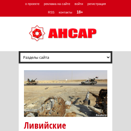
о проекте
реклама на сайте
войти
регистрация
18+
RSS
контакты
Ливийские