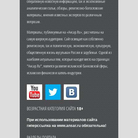
оперативную новостную информацию, так и эксклюзивные
аналитические статьи, обзоры, религиозно-богословские
материалы, мнения известных экспертов по различным
вопросам.
Материалы, публикуемые на «Ансар.Ru», рассчитаны на
самую широкую аудиторию. Сайт освещает как собственно
религиозную, так и политическую, экономическую, культурную,
общественную жизнь мусульман России и зарубежья. Одной из
наиболее актуальных тем, которые находят место на страницах
"Ансар.Ru", является развитие исламской банковской сферы,
исламских финансов и халяль-индустрии.
ВОЗРАСТНАЯ КАТЕГОРИЯ САЙТА
18+
При использовании материалов сайта
гиперссылка на
www.ansar.ru
обязательна!
РАЗДЕЛЫ ПОРТАЛА