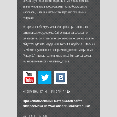
оперативную новостную информацию, так и эксклюзивные
аналитические статьи, обзоры, религиозно-богословские
материалы, мнения известных экспертов по различным
вопросам.
Материалы, публикуемые на «Ансар.Ru», рассчитаны на
самую широкую аудиторию. Сайт освещает как собственно
религиозную, так и политическую, экономическую, культурную,
общественную жизнь мусульман России и зарубежья. Одной из
наиболее актуальных тем, которые находят место на страницах
"Ансар.Ru", является развитие исламской банковской сферы,
исламских финансов и халяль-индустрии.
ВОЗРАСТНАЯ КАТЕГОРИЯ САЙТА
18+
При использовании материалов сайта
гиперссылка на
www.ansar.ru
обязательна!
РАЗДЕЛЫ ПОРТАЛА