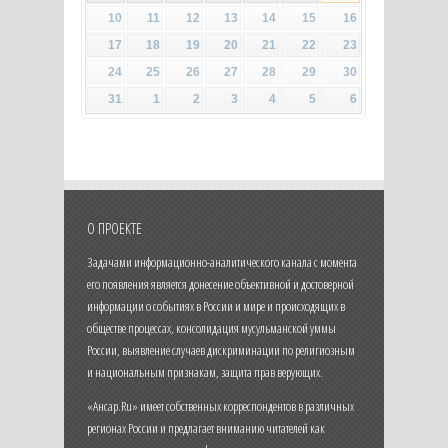
10
11
12
13
14
15
16
17
18
19
20
21
22
23
24
25
26
27
28
29
30
31
1
2
3
4
5
6
О ПРОЕКТЕ
Задачами информационно-аналитического канала с момента
его появления является донесение объективной и достоверной
информации о событиях в России и мире и происходящих в
обществе процессах, консолидация мусульманской уммы
России, выявление случаев дискриминации по религиозным
и национальным признакам, защита прав верующих.
«Ансар.Ru» имеет собственных корреспондентов в различных
регионах России и предлагает вниманию читателей как