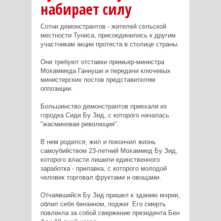
набирает силу
Сотни демонстрантов - жителей сельской
местности Туниса, присоединились к другим
участникам акции протеста в столице страны.
Они требуют отставки премьер-министра
Мохаммеда Ганнуши и передачи ключевых
министерских постов представителям
оппозиции.
Большинство демонстрантов приехали из
городка Сиди Бу Зид, с которого началась
"жасминовая революция".
В нем родился, жил и покончил жизнь
самоубийством 23-летний Мохаммед Бу Зид,
которого власти лишили единственного
заработка - прилавка, с которого молодой
человек торговал фруктами и овощами.
Отчаявшийся Бу Зид пришел к зданию мэрии,
облил себя бензином, поджег. Его смерть
повлекла за собой свержение президента Бен