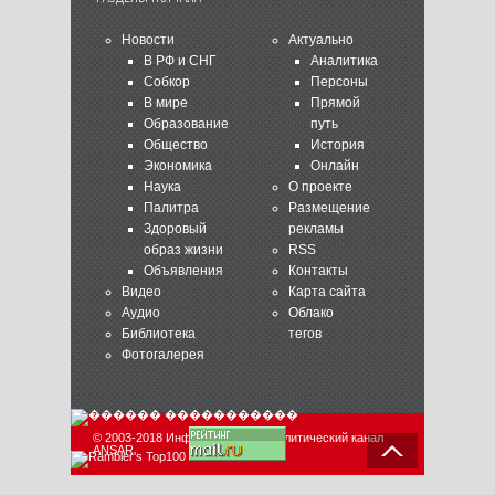
Новости
Актуально
В РФ и СНГ
Аналитика
Собкор
Персоны
В мире
Прямой
Образование
путь
Общество
История
Экономика
Онлайн
Наука
О проекте
Палитра
Размещение
Здоровый
рекламы
образ жизни
RSS
Объявления
Контакты
Видео
Карта сайта
Аудио
Облако
Библиотека
тегов
Фотогалерея
© 2003-2018 Информационно-аналитический канал
ANSAR