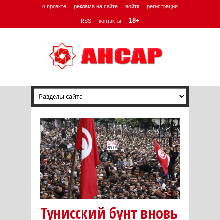
о проекте
реклама на сайте
войти
регистрация
18+
RSS
контакты
Тунисский бунт вновь