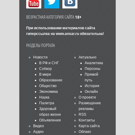
ВОЗРАСТНАЯ КАТЕГОРИЯ САЙТА
18+
При использовании материалов сайта
гиперссылка на
www.ansar.ru
обязательна!
РАЗДЕЛЫ ПОРТАЛА
Новости
Актуально
В РФ и СНГ
Аналитика
Собкор
Персоны
В мире
Прямой
Образование
путь
Общество
История
Экономика
Онлайн
Наука
О проекте
Палитра
Размещение
Здоровый
рекламы
образ жизни
RSS
Объявления
Контакты
Видео
Карта сайта
Аудио
Облако