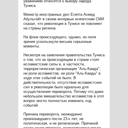
уважением относится к выбору народа
Туниса.
Министр иностранных дел Египта Ахмед
Абульгейт в своем интервью египетским СМИ
сказал, что революция в Тунисе не повлияет
на страны региона.
На фоне происходящего, однако, из поля
зрения ускользнули весьма серьезные
моменты.
Несмотря на заявления правительства Туниса
о том, что за происходящим в стране стоят
исламистские силы и, в частности,
террористическая организация "Аль-Каида",
ни роли исламистов, ни роли "Аль-Каиды" в
ходе этих событий не было. В
действительности, отсутствие исламистских
сил в революции было идеально для
осуществления переворота. Потому что даже
небольшое вмешательство исламистов в этот
вопрос могло полностью изменить ход
событий.
Причина переворота, неожиданно
произошедшего после 23-х лет, не
политическая, и не религиозная. Причиной
стали акции протеста, разразившиеся после