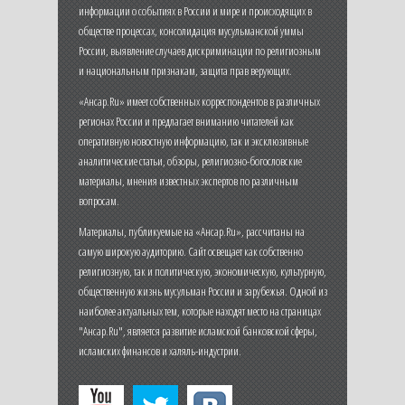
информации о событиях в России и мире и происходящих в
обществе процессах, консолидация мусульманской уммы
России, выявление случаев дискриминации по религиозным
и национальным признакам, защита прав верующих.
«Ансар.Ru» имеет собственных корреспондентов в различных
регионах России и предлагает вниманию читателей как
оперативную новостную информацию, так и эксклюзивные
аналитические статьи, обзоры, религиозно-богословские
материалы, мнения известных экспертов по различным
вопросам.
Материалы, публикуемые на «Ансар.Ru», рассчитаны на
самую широкую аудиторию. Сайт освещает как собственно
религиозную, так и политическую, экономическую, культурную,
общественную жизнь мусульман России и зарубежья. Одной из
наиболее актуальных тем, которые находят место на страницах
"Ансар.Ru", является развитие исламской банковской сферы,
исламских финансов и халяль-индустрии.