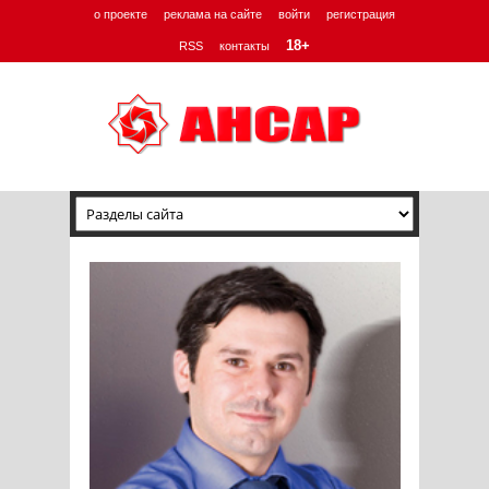
о проекте
реклама на сайте
войти
регистрация
18+
RSS
контакты