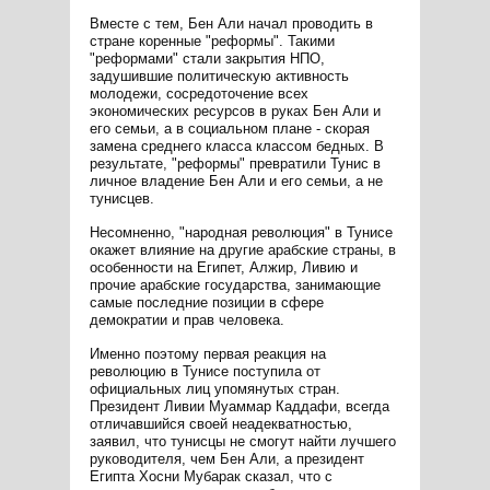
Вместе с тем, Бен Али начал проводить в
стране коренные "реформы". Такими
"реформами" стали закрытия НПО,
задушившие политическую активность
молодежи, сосредоточение всех
экономических ресурсов в руках Бен Али и
его семьи, а в социальном плане - скорая
замена среднего класса классом бедных. В
результате, "реформы" превратили Тунис в
личное владение Бен Али и его семьи, а не
тунисцев.
Несомненно, "народная революция" в Тунисе
окажет влияние на другие арабские страны, в
особенности на Египет, Алжир, Ливию и
прочие арабские государства, занимающие
самые последние позиции в сфере
демократии и прав человека.
Именно поэтому первая реакция на
революцию в Тунисе поступила от
официальных лиц упомянутых стран.
Президент Ливии Муаммар Каддафи, всегда
отличавшийся своей неадекватностью,
заявил, что тунисцы не смогут найти лучшего
руководителя, чем Бен Али, а президент
Египта Хосни Мубарак сказал, что с