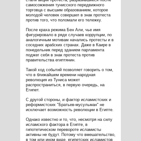
самосожжения тунисского передвижного
торговца с высшим образованием, которое
молодой человек совершил в знак протеста
против того, что поломали его тележку.
После краха режима Бен Али, чье имя
фигурировало в ряде случаев коррупции, по
аналогичным мотивам начались протесты и в
соседних арабских странах. Даже в Каире в
понедельник перед зданием парламента
поджег себя в знак протеста против
правительства египтянин.
Такой ход событий позволяет говорить о том,
что в ближайшем времени народная
революция из Туниса может
распространиться, в первую очередь, на
Египет.
С другой стороны, и фактор исламистских и
реформистских "Братьев-мусульман" не
исключает возможность революции в Египте.
Однако известно и то, что, несмотря на силу
исламского фактора в Египте, в
гипотетическом перевороте исламисты
активны не будут. Потому что вмешательство,
в том или ином виде, египетских исламистов