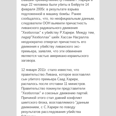
еще 22 человека были убиты в Бейруте 14
февраля 2005г. в результате взрыва
подложенной в машину бомбы. Ранее
сообщалось, что, по неофициальным данным,
следователи ООН выявили причастность
ливанского радикального движения
"Хезболлах" к убийству Р.Харири. Между тем,
лидер"Хезболлах" шейх Хассан Насралла
неоднократно отвергал причастность его
движения к убийству ливанского экс-
премьера, заявляя, что эти обвинения
являются частью американо-израильского
заговора.
12 января 2011г. стало известно, что
правительство Ливана, которое возглавлял
сын убитого премьера Саад Харири,
распалось после отставки 11 министров.
Правительство покинули представители
"Хезболлах" и союзных движению партий.
Причиной этого стал давний конфликт
шиитского блока, возглавляемого "данным
движением, с С.Харири по поводу
результатов расследования убийства