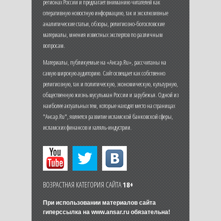
регионах России и предлагает вниманию читателей как
оперативную новостную информацию, так и эксклюзивные
аналитические статьи, обзоры, религиозно-богословские
материалы, мнения известных экспертов по различным
вопросам.
Материалы, публикуемые на «Ансар.Ru», рассчитаны на
самую широкую аудиторию. Сайт освещает как собственно
религиозную, так и политическую, экономическую, культурную,
общественную жизнь мусульман России и зарубежья. Одной из
наиболее актуальных тем, которые находят место на страницах
"Ансар.Ru", является развитие исламской банковской сферы,
исламских финансов и халяль-индустрии.
ВОЗРАСТНАЯ КАТЕГОРИЯ САЙТА
18+
При использовании материалов сайта
гиперссылка на
www.ansar.ru
обязательна!