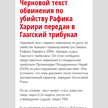
Черновой текст
обвинения по
убийству Рафика
Харири передан в
Гаагский трибунал
Черновой текст первого обвинения по делу об
убийстве бывшего премьер-министра Ливана
Рафика Харири в 2005г. передан судье
Гаагского трибунала. Об этом сообщили
представители обвинения в специальном
трибунале Организации Объединенных Наций
(ООН) по расследованию происшествия. Они
уточнили, что пока документ носит полностью
засекреченный характер, передает Associated
Press.
По их словам, текст может стать известен
лишь через 6-10 недель после его
утверждения судьей, пишет РБК.
Бывший премьер-министр Ливана Р.Харири и