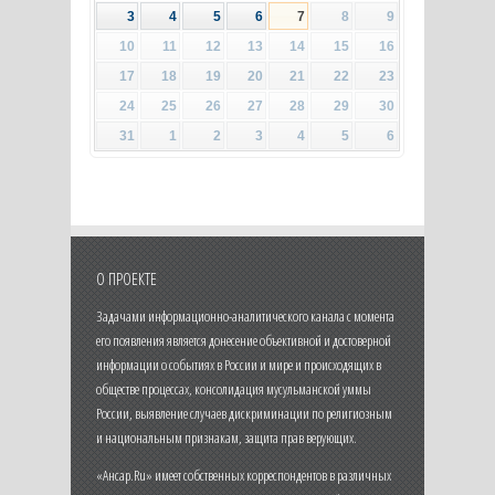
3
4
5
6
7
8
9
10
11
12
13
14
15
16
17
18
19
20
21
22
23
24
25
26
27
28
29
30
31
1
2
3
4
5
6
О ПРОЕКТЕ
Задачами информационно-аналитического канала с момента
его появления является донесение объективной и достоверной
информации о событиях в России и мире и происходящих в
обществе процессах, консолидация мусульманской уммы
России, выявление случаев дискриминации по религиозным
и национальным признакам, защита прав верующих.
«Ансар.Ru» имеет собственных корреспондентов в различных