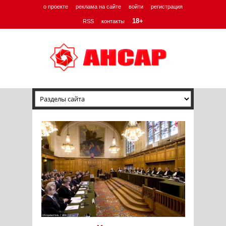
о проекте
реклама на сайте
войти
регистрация
18+
RSS
контакты