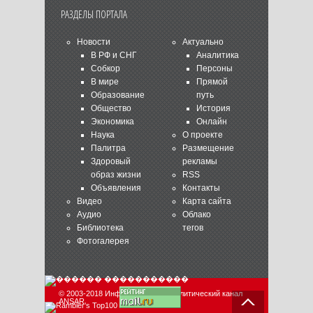
РАЗДЕЛЫ ПОРТАЛА
Новости
Актуально
В РФ и СНГ
Аналитика
Собкор
Персоны
В мире
Прямой
Образование
путь
Общество
История
Экономика
Онлайн
Наука
О проекте
Палитра
Размещение
Здоровый
рекламы
образ жизни
RSS
Объявления
Контакты
Видео
Карта сайта
Аудио
Облако
Библиотека
тегов
Фотогалерея
© 2003-2018 Информационно-аналитический канал
ANSAR