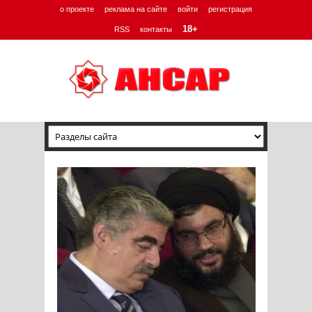
о проекте
реклама на сайте
войти
регистрация
18+
RSS
контакты