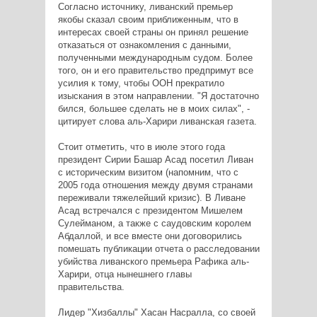
Согласно источнику, ливанский премьер
якобы сказал своим приближенным, что в
интересах своей страны он принял решение
отказаться от ознакомления с данными,
полученными международным судом. Более
того, он и его правительство предпримут все
усилия к тому, чтобы ООН прекратило
изыскания в этом направлении. "Я достаточно
бился, большее сделать не в моих силах", -
цитирует слова аль-Харири ливанская газета.
Стоит отметить, что в июле этого года
президент Сирии Башар Асад посетил Ливан
с историческим визитом (напомним, что с
2005 года отношения между двумя странами
переживали тяжелейший кризис). В Ливане
Асад встречался с президентом Мишелем
Сулейманом, а также с саудовским королем
Абдаллой, и все вместе они договорились
помешать публикации отчета о расследовании
убийства ливанского премьера Рафика аль-
Харири, отца нынешнего главы
правительства.
Лидер "Хизбаллы" Хасан Насралла, со своей