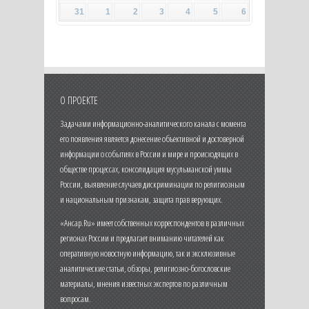
31
1
2
3
4
5
6
О ПРОЕКТЕ
Задачами информационно-аналитического канала с момента
его появления является донесение объективной и достоверной
информации о событиях в России и мире и происходящих в
обществе процессах, консолидация мусульманской уммы
России, выявление случаев дискриминации по религиозным
и национальным признакам, защита прав верующих.
«Ансар.Ru» имеет собственных корреспондентов в различных
регионах России и предлагает вниманию читателей как
оперативную новостную информацию, так и эксклюзивные
аналитические статьи, обзоры, религиозно-богословские
материалы, мнения известных экспертов по различным
вопросам.