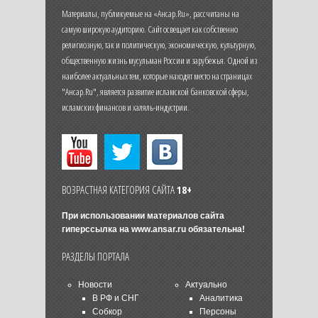
Материалы, публикуемые на «Ансар.Ru», рассчитаны на
самую широкую аудиторию. Сайт освещает как собственно
религиозную, так и политическую, экономическую, культурную,
общественную жизнь мусульман России и зарубежья. Одной из
наиболее актуальных тем, которые находят место на страницах
"Ансар.Ru", является развитие исламской банковской сферы,
исламских финансов и халяль-индустрии.
ВОЗРАСТНАЯ КАТЕГОРИЯ САЙТА
18+
При использовании материалов сайта
гиперссылка на
www.ansar.ru
обязательна!
РАЗДЕЛЫ ПОРТАЛА
Новости
Актуально
В РФ и СНГ
Аналитика
Собкор
Персоны