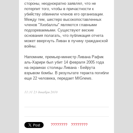
стороны, неоднократно заявлял, что не
потерпит того, чтобы в причастности к
убийству обвинили членов его организации.
Между тем, шестеро высокопоставленных
членов "Хизбаллы" являются главными
подозреваемыми. Существуют веские
основания полагать, что публикация отчета
может ввергнуть Ливан в пучину гражданской
войны.
Напомним, премьер-министр Ливана Рафик
аль-Харири был убит 14 февраля 2005 года
на окраинах столицы Ливана - Бейрута
взрывом бомбы. В результате теракта погибли
еще 22 человека, передает MIGnews.
11:31 23 декабря 2010
????????
????????