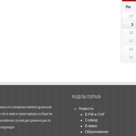
Пн
27
3
10
17
24
31
РАЗДЕЛЫ ПОРТАЛА
нта его появления является донесение
Новости
ссии и мире и происходящих в обществе
В РФ и СНГ
 выявление случаев дискриминации по
Собкор
В мире
 верующих.
Образование