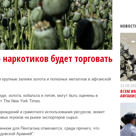
НОВОСТ
 наркотиков будет торговать
 крупные залежи золота и полезных металлов в афганской
31.05.20
ВСЕМ И
АФГАНИС
еди, золота, кобальта и лития, могут быть оценены в
т The New York Times.
орождений и грамотного использования ресурсов, может
овых игроков на рынке экспортеров сырья.
енном для Пентагона отмечается, среди прочего, что
довской Аравией".