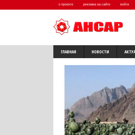
о проекте
реклама на сайте
войти
ГЛАВНАЯ
НОВОСТИ
АКТУ