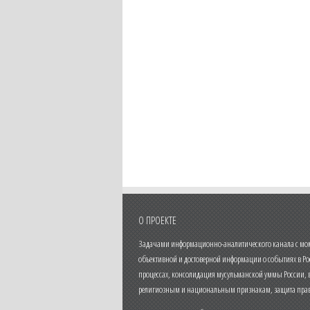
О ПРОЕКТЕ
Задачами информационно-аналитического канала с моме
объективной и достоверной информации о событиях в Ро
процессах, консолидация мусульманской уммы России,
религиозным и национальным признакам, защита прав