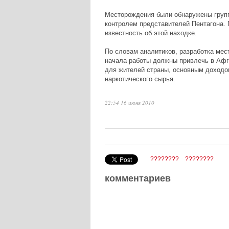
Месторождения были обнаружены групп
контролем представителей Пентагона.
известность об этой находке.
По словам аналитиков, разработка мес
начала работы должны привлечь в Афга
для жителей страны, основным доходом
наркотического сырья.
22:54 16 июня 2010
????????
????????
комментариев