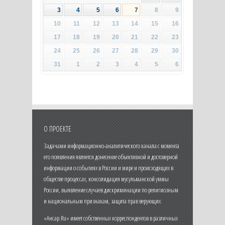
3
4
5
6
7
8
9
10
11
12
13
14
15
16
17
18
19
20
21
22
23
24
25
26
27
28
29
30
31
1
2
3
4
5
6
О ПРОЕКТЕ
Задачами информационно-аналитического канала с момента
его появления является донесение объективной и достоверной
информации о событиях в России и мире и происходящих в
обществе процессах, консолидация мусульманской уммы
России, выявление случаев дискриминации по религиозным
и национальным признакам, защита прав верующих.
«Ансар.Ru» имеет собственных корреспондентов в различных