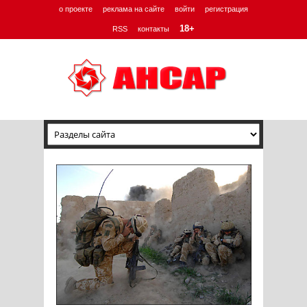
о проекте
реклама на сайте
войти
регистрация
18+
RSS
контакты