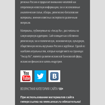
регионах России и предлагает вниманию читателей как
оперативную новостную информацию, так и эксклюзивные
аналитические статьи, обзоры, религиозно-богословские
материалы, мнения известных экспертов по различным
вопросам.
Материалы, публикуемые на «Ансар.Ru», рассчитаны на
самую широкую аудиторию. Сайт освещает как собственно
религиозную, так и политическую, экономическую, культурную,
общественную жизнь мусульман России и зарубежья. Одной из
наиболее актуальных тем, которые находят место на страницах
"Ансар.Ru", является развитие исламской банковской сферы,
исламских финансов и халяль-индустрии.
ВОЗРАСТНАЯ КАТЕГОРИЯ САЙТА
18+
При использовании материалов сайта
гиперссылка на
www.ansar.ru
обязательна!