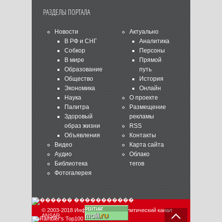
РАЗДЕЛЫ ПОРТАЛА
Новости
Актуально
В РФ и СНГ
Аналитика
Собкор
Персоны
В мире
Прямой
Образование
путь
Общество
История
Экономика
Онлайн
Наука
О проекте
Палитра
Размещение
Здоровый
рекламы
образ жизни
RSS
Объявления
Контакты
Видео
Карта сайта
Аудио
Облако
Библиотека
тегов
Фотогалерея
© 2003-2018 Информационно-аналитический канал
ANSAR