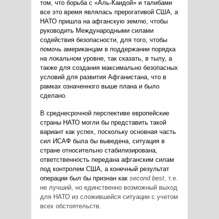
том, что борьба с «Аль-Каидой» и талибами
все это время являлась прерогативой США, а
НАТО пришла на афганскую землю, чтобы
руководить Международными силами
содействия безопасности, для того, чтобы
помочь американцам в поддержании порядка
на локальном уровне, так сказать, в тылу, а
также для создания максимально безопасных
условий для развития Афганистана, что в
рамках означенного выше плана и было
сделано.
В среднесрочной перспективе европейские
страны НАТО могли бы представить такой
вариант как успех, поскольку основная часть
сил ИСАФ была бы выведена, ситуация в
стране относительно стабилизирована,
ответственность передана афганским силам
под контролем США, а конечный результат
операции был бы признан как
second best
, т.е.
не лучший, но единственно возможный выход
для НАТО из сложившейся ситуации с учетом
всех обстоятельств.