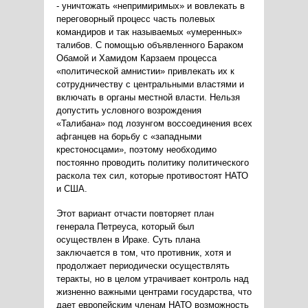
- уничтожать «непримиримых» и вовлекать в
переговорный процесс часть полевых
командиров и так называемых «умеренных»
талибов. С помощью объявленного Бараком
Обамой и Хамидом Карзаем процесса
«политической амнистии» привлекать их к
сотрудничеству с центральными властями и
включать в органы местной власти. Нельзя
допустить условного возрождения
«Талибана» под лозунгом воссоединения всех
афганцев на борьбу с «западными
крестоносцами», поэтому необходимо
постоянно проводить политику политического
раскола тех сил, которые противостоят НАТО
и США.
Этот вариант отчасти повторяет план
генерала Петреуса, который был
осуществлен в Ираке. Суть плана
заключается в том, что противник, хотя и
продолжает периодически осуществлять
теракты, но в целом утрачивает контроль над
жизненно важными центрами государства, что
дает европейским членам НАТО возможность