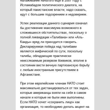
налаживание начатого ещё в 2007 году с
Исламабадом политического диалога, на
который пакистанские власти, надо сказать,
идут с большим подозрением и недоверием.
Успех реализации данного сценария означал
бы достижение максимума возможного в
сложившихся обстоятельствах, поскольку о
полной ликвидации «Талибана» или «Аль-
Каиды» вряд ли приходится говорить.
Декларируемая победа над талибами
является мифической по сути, поскольку
талибы, обладающие практически
неиссякаемым резервом боевиков, вполне в
состоянии вести вечную партизанскую борьбу
с любым иностранным присутствием в
Афганистане.
При этом европейским членам НАТО стоит
максимально дистанцироваться от тех задач,
которые американцы взяли на себя в самом
начале и которые не были ими выполнены.
Если НАТО хочет «сохранить лицо» как
организация, то необходимо делать акцент на