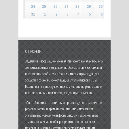
24
25
26
27
28
29
30
31
1
2
3
4
5
6
О ПРОЕКТЕ
Задачами информационно-аналитического канала с момента
его появления является донесение объективной и достоверной
информации о событиях в России и мире и происходящих в
обществе процессах, консолидация мусульманской уммы
России, выявление случаев дискриминации по религиозным
и национальным признакам, защита прав верующих.
«Ансар.Ru» имеет собственных корреспондентов в различных
регионах России и предлагает вниманию читателей как
оперативную новостную информацию, так и эксклюзивные
аналитические статьи, обзоры, религиозно-богословские
материалы, мнения известных экспертов по различным