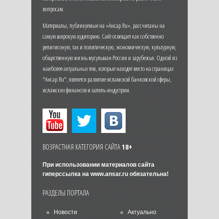
вопросам.
Материалы, публикуемые на «Ансар.Ru», рассчитаны на
самую широкую аудиторию. Сайт освещает как собственно
религиозную, так и политическую, экономическую, культурную,
общественную жизнь мусульман России и зарубежья. Одной из
наиболее актуальных тем, которые находят место на страницах
"Ансар.Ru", является развитие исламской банковской сферы,
исламских финансов и халяль-индустрии.
ВОЗРАСТНАЯ КАТЕГОРИЯ САЙТА
18+
При использовании материалов сайта
гиперссылка на
www.ansar.ru
обязательна!
РАЗДЕЛЫ ПОРТАЛА
Новости
Актуально