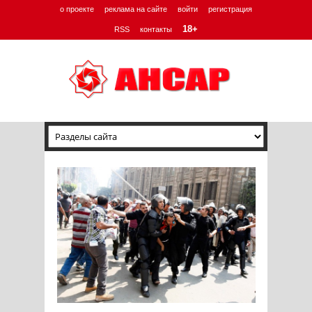
о проекте
реклама на сайте
войти
регистрация
18+
RSS
контакты