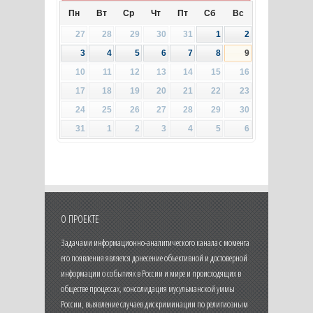
Пн
Вт
Ср
Чт
Пт
Сб
Вс
27
28
29
30
31
1
2
3
4
5
6
7
8
9
10
11
12
13
14
15
16
17
18
19
20
21
22
23
24
25
26
27
28
29
30
31
1
2
3
4
5
6
О ПРОЕКТЕ
Задачами информационно-аналитического канала с момента
его появления является донесение объективной и достоверной
информации о событиях в России и мире и происходящих в
обществе процессах, консолидация мусульманской уммы
России, выявление случаев дискриминации по религиозным