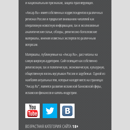
и национальным признакам, защита прав верующих.
«Ансар.Ru» имеет собственных корреспондентов в различных
регионах России и предлагает вниманию читателей как
оперативную новостную информацию, так и эксклюзивные
аналитические статьи, обзоры, религиозно-богословские
материалы, мнения известных экспертов по различным
вопросам.
Материалы, публикуемые на «Ансар.Ru», рассчитаны на
самую широкую аудиторию. Сайт освещает как собственно
религиозную, так и политическую, экономическую, культурную,
общественную жизнь мусульман России и зарубежья. Одной из
наиболее актуальных тем, которые находят место на страницах
"Ансар.Ru", является развитие исламской банковской сферы,
исламских финансов и халяль-индустрии.
ВОЗРАСТНАЯ КАТЕГОРИЯ САЙТА
18+