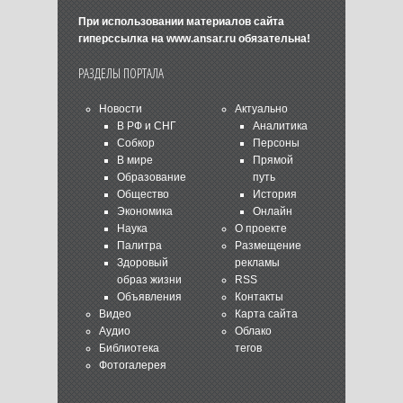
При использовании материалов сайта
гиперссылка на
www.ansar.ru
обязательна!
РАЗДЕЛЫ ПОРТАЛА
Новости
Актуально
В РФ и СНГ
Аналитика
Собкор
Персоны
В мире
Прямой
Образование
путь
Общество
История
Экономика
Онлайн
Наука
О проекте
Палитра
Размещение
Здоровый
рекламы
образ жизни
RSS
Объявления
Контакты
Видео
Карта сайта
Аудио
Облако
Библиотека
тегов
Фотогалерея