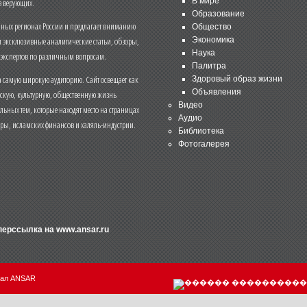
В мире
 верующих.
Образование
чных регионах России и предлагает вниманию
Общество
и эксклюзивные аналитические статьи, обзоры,
Экономика
Наука
 экспертов по различным вопросам.
Палитра
 самую широкую аудиторию. Сайт освещает как
Здоровый образ жизни
Объявления
ескую, культурную, общественную жизнь
Видео
льных тем, которые находят место на страницах
Аудио
еры, исламских финансов и халяль-индустрии.
Библиотека
Фотогалерея
иперссылка на
www.ansar.ru
нал ANSAR