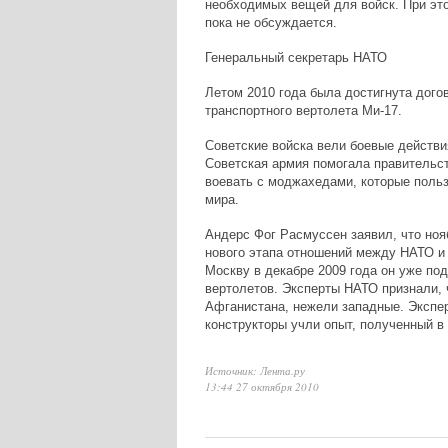
необходимых вещей для войск. При эт
пока не обсуждается.
Генеральный секретарь НАТО
Летом 2010 года была достигнута дого
транспортного вертолета Ми-17.
Советские войска вели боевые действи
Советская армия помогала правительс
воевать с моджахедами, которые польз
мира.
Андерс Фог Расмуссен заявил, что ноя
нового этапа отношений между НАТО и 
Москву в декабре 2009 года он уже по
вертолетов. Эксперты НАТО признали, 
Афганистана, нежели западные. Экспер
конструкторы учли опыт, полученный в
Источник: Лента.ру
13:44 27 октября 2010