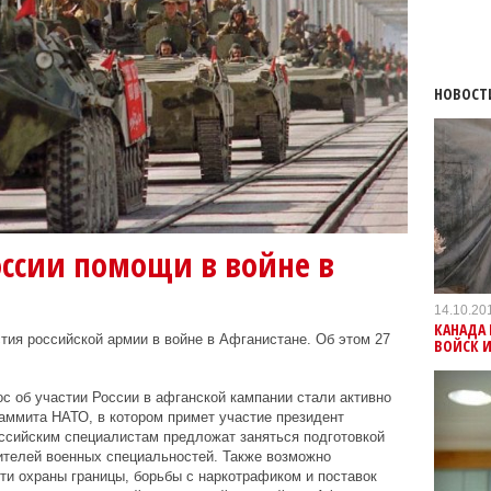
НОВОСТ
оссии помощи в войне в
14.10.20
КАНАДА 
ия российской армии в войне в Афганистане. Об этом 27
ВОЙСК И
ос об участии России в афганской кампании стали активно
аммита НАТО, в котором примет участие президент
ссийским специалистам предложат заняться подготовкой
ителей военных специальностей. Также возможно
ти охраны границы, борьбы с наркотрафиком и поставок