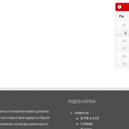
Пн
27
3
10
17
24
31
РАЗДЕЛЫ ПОРТАЛА
нта его появления является донесение
Новости
ссии и мире и происходящих в обществе
В РФ и СНГ
 выявление случаев дискриминации по
Собкор