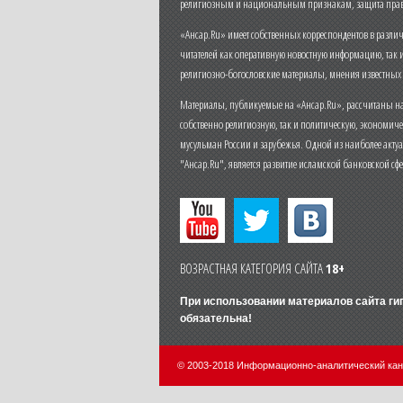
религиозным и национальным признакам, защита прав
«Ансар.Ru» имеет собственных корреспондентов в разли
читателей как оперативную новостную информацию, так 
религиозно-богословские материалы, мнения известных
Материалы, публикуемые на «Ансар.Ru», рассчитаны на
собственно религиозную, так и политическую, экономич
мусульман России и зарубежья. Одной из наиболее актуа
"Ансар.Ru", является развитие исламской банковской сф
ВОЗРАСТНАЯ КАТЕГОРИЯ САЙТА
18+
При использовании материалов сайта г
обязательна!
© 2003-2018 Информационно-аналитический ка