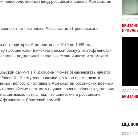
ом непосредственный ввод российских войск в Афганистан
21.09.20
БРИТАНС
воренность о поставке в Афганистан 21 российского
ПРОВАЛ
я на территории Афганистана с 1979 по 1989 годы.
тву просоветской Демократической республики Афганистан
овались поддержкой западных стран и части исламского
брьский саммит в Лиссабоне "может ознаменовать начало
Россией". Расмуссен напомнил, что во время визита в
днимал вопрос о поставке в Афганистан российских военных
что российские вертолеты лучше приспособлены к условиям
20.09.20
ты связывают это с тем, что советские и российские
БРИТАНЦ
 Афганистане Советской армией.
ЕЩЕ НОВ
03.08.20