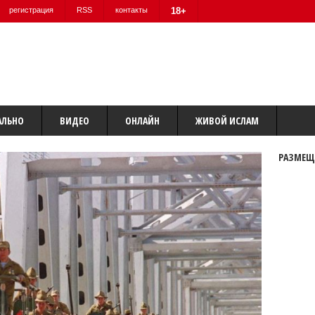
регистрация
RSS
контакты
18+
АЛЬНО
ВИДЕО
ОНЛАЙН
ЖИВОЙ ИСЛАМ
РАЗМЕЩ