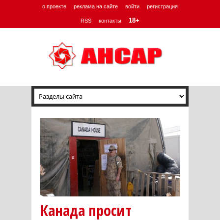
о проекте
реклама на сайте
войти
регистрация
18+
RSS
контакты
Канада просит