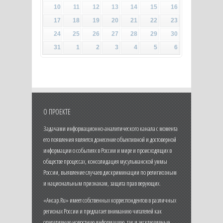
10
11
12
13
14
15
16
17
18
19
20
21
22
23
24
25
26
27
28
29
30
31
1
2
3
4
5
6
О ПРОЕКТЕ
Задачами информационно-аналитического канала с момента
его появления является донесение объективной и достоверной
информации о событиях в России и мире и происходящих в
обществе процессах, консолидация мусульманской уммы
России, выявление случаев дискриминации по религиозным
и национальным признакам, защита прав верующих.
«Ансар.Ru» имеет собственных корреспондентов в различных
регионах России и предлагает вниманию читателей как
оперативную новостную информацию, так и эксклюзивные