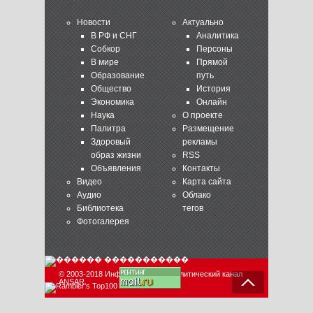
Новости
Актуально
В РФ и СНГ
Аналитика
Собкор
Персоны
В мире
Прямой
Образование
путь
Общество
История
Экономика
Онлайн
Наука
О проекте
Палитра
Размещение
Здоровый
рекламы
образ жизни
RSS
Объявления
Контакты
Видео
Карта сайта
Аудио
Облако
Библиотека
тегов
Фотогалерея
© 2003-2018 Информационно-аналитический канал
ANSAR