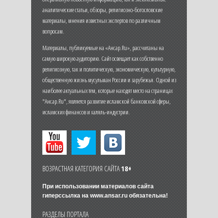
аналитические статьи, обзоры, религиозно-богословские
материалы, мнения известных экспертов по различным
вопросам.
Материалы, публикуемые на «Ансар.Ru», рассчитаны на
самую широкую аудиторию. Сайт освещает как собственно
религиозную, так и политическую, экономическую, культурную,
общественную жизнь мусульман России и зарубежья. Одной из
наиболее актуальных тем, которые находят место на страницах
"Ансар.Ru", является развитие исламской банковской сферы,
исламских финансов и халяль-индустрии.
ВОЗРАСТНАЯ КАТЕГОРИЯ САЙТА
18+
При использовании материалов сайта
гиперссылка на
www.ansar.ru
обязательна!
РАЗДЕЛЫ ПОРТАЛА