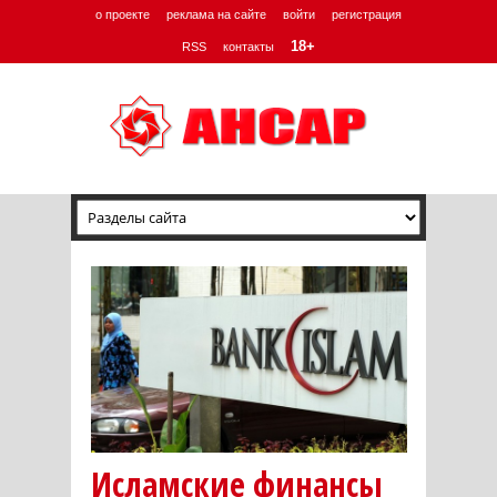
о проекте
реклама на сайте
войти
регистрация
18+
RSS
контакты
Исламские финансы