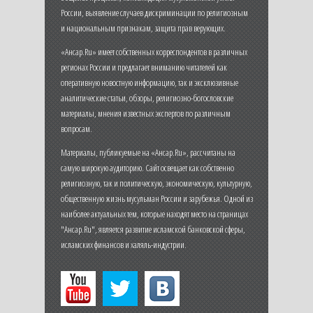
России, выявление случаев дискриминации по религиозным
и национальным признакам, защита прав верующих.
«Ансар.Ru» имеет собственных корреспондентов в различных
регионах России и предлагает вниманию читателей как
оперативную новостную информацию, так и эксклюзивные
аналитические статьи, обзоры, религиозно-богословские
материалы, мнения известных экспертов по различным
вопросам.
Материалы, публикуемые на «Ансар.Ru», рассчитаны на
самую широкую аудиторию. Сайт освещает как собственно
религиозную, так и политическую, экономическую, культурную,
общественную жизнь мусульман России и зарубежья. Одной из
наиболее актуальных тем, которые находят место на страницах
"Ансар.Ru", является развитие исламской банковской сферы,
исламских финансов и халяль-индустрии.