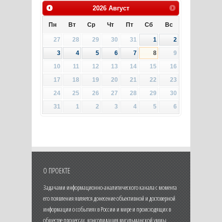
2026
Август
Пн
Вт
Ср
Чт
Пт
Сб
Вс
27
28
29
30
31
1
2
3
4
5
6
7
8
9
10
11
12
13
14
15
16
17
18
19
20
21
22
23
24
25
26
27
28
29
30
31
1
2
3
4
5
6
О ПРОЕКТЕ
Задачами информационно-аналитического канала с момента
его появления является донесение объективной и достоверной
информации о событиях в России и мире и происходящих в
обществе процессах, консолидация мусульманской уммы