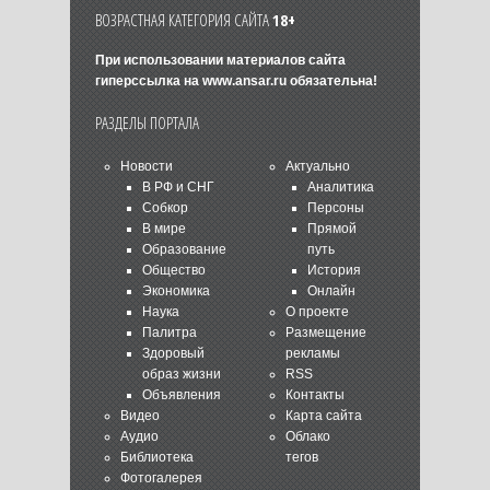
ВОЗРАСТНАЯ КАТЕГОРИЯ САЙТА
18+
При использовании материалов сайта
гиперссылка на
www.ansar.ru
обязательна!
РАЗДЕЛЫ ПОРТАЛА
Новости
Актуально
В РФ и СНГ
Аналитика
Собкор
Персоны
В мире
Прямой
Образование
путь
Общество
История
Экономика
Онлайн
Наука
О проекте
Палитра
Размещение
Здоровый
рекламы
образ жизни
RSS
Объявления
Контакты
Видео
Карта сайта
Аудио
Облако
Библиотека
тегов
Фотогалерея