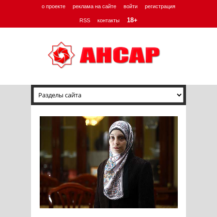
о проекте
реклама на сайте
войти
регистрация
18+
RSS
контакты