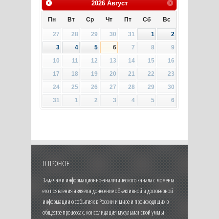
2026
Август
Пн
Вт
Ср
Чт
Пт
Сб
Вс
27
28
29
30
31
1
2
3
4
5
6
7
8
9
10
11
12
13
14
15
16
17
18
19
20
21
22
23
24
25
26
27
28
29
30
31
1
2
3
4
5
6
О ПРОЕКТЕ
Задачами информационно-аналитического канала с момента
его появления является донесение объективной и достоверной
информации о событиях в России и мире и происходящих в
обществе процессах, консолидация мусульманской уммы