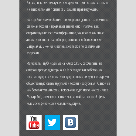
России, выявление случаев дискриминации по религиозным
и национальным признакам, защита прав верующих.
«Ансар.Ru» имеет собственных корреспондентов в различных
регионах России и предлагает вниманию читателей как
оперативную новостную информацию, так и эксклюзивные
аналитические статьи, обзоры, религиозно-богословские
материалы, мнения известных экспертов по различным
вопросам.
Материалы, публикуемые на «Ансар.Ru», рассчитаны на
самую широкую аудиторию. Сайт освещает как собственно
религиозную, так и политическую, экономическую, культурную,
общественную жизнь мусульман России и зарубежья. Одной из
наиболее актуальных тем, которые находят место на страницах
"Ансар.Ru", является развитие исламской банковской сферы,
исламских финансов и халяль-индустрии.