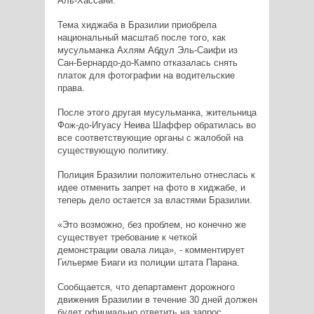
Аль-Хассани.
Тема хиджаба в Бразилии приобрела
национальный масштаб после того, как
мусульманка Ахлям Абдул Эль-Саифи из
Сан-Бернардо-до-Кампо отказалась снять
платок для фотографии на водительские
права.
После этого другая мусульманка, жительница
Фож-до-Игуасу Неива Шаффер обратилась во
все соответствующие органы с жалобой на
существующую политику.
Полиция Бразилии положительно отнеслась к
идее отменить запрет на фото в хиджабе, и
теперь дело остается за властями Бразилии.
«Это возможно, без проблем, но конечно же
существует требование к четкой
демонстрации овала лица», - комментирует
Гильерме Биаги из полиции штата Парана.
Сообщается, что департамент дорожного
движения Бразилии в течение 30 дней должен
будет официально ответить на запрос