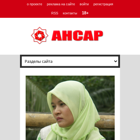
о проекте
реклама на сайте
войти
регистрация
18+
RSS
контакты