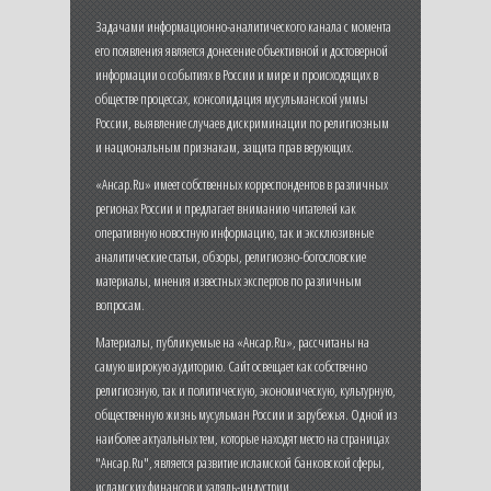
Задачами информационно-аналитического канала с момента
его появления является донесение объективной и достоверной
информации о событиях в России и мире и происходящих в
обществе процессах, консолидация мусульманской уммы
России, выявление случаев дискриминации по религиозным
и национальным признакам, защита прав верующих.
«Ансар.Ru» имеет собственных корреспондентов в различных
регионах России и предлагает вниманию читателей как
оперативную новостную информацию, так и эксклюзивные
аналитические статьи, обзоры, религиозно-богословские
материалы, мнения известных экспертов по различным
вопросам.
Материалы, публикуемые на «Ансар.Ru», рассчитаны на
самую широкую аудиторию. Сайт освещает как собственно
религиозную, так и политическую, экономическую, культурную,
общественную жизнь мусульман России и зарубежья. Одной из
наиболее актуальных тем, которые находят место на страницах
"Ансар.Ru", является развитие исламской банковской сферы,
исламских финансов и халяль-индустрии.