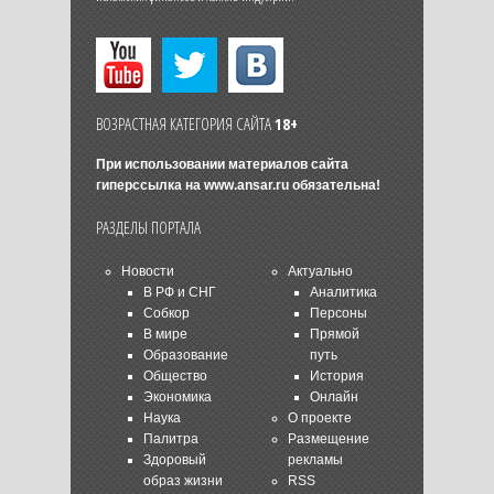
ВОЗРАСТНАЯ КАТЕГОРИЯ САЙТА
18+
При использовании материалов сайта
гиперссылка на
www.ansar.ru
обязательна!
РАЗДЕЛЫ ПОРТАЛА
Новости
Актуально
В РФ и СНГ
Аналитика
Собкор
Персоны
В мире
Прямой
Образование
путь
Общество
История
Экономика
Онлайн
Наука
О проекте
Палитра
Размещение
Здоровый
рекламы
образ жизни
RSS