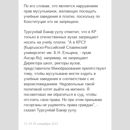
По его словам, это является нарушением
прав мусульманок, желающих посещать
учебные заведения в платке, поскольку по
Конституции это не запрещено.
Турсунбай Бакир уулу отметил, что в КР
только в отечественных вузах запрещают
носить на учебу платки. "А в КРСУ
(Кыргызско-Российский Славянский
университет им. Б.Н. Ельцина, -
прим.
Ансар.Ru
), например, не запрещают.
Директора школ, ректоры вузов,
представители Минобразования препятствуют
тому, чтобы мусульмане могли ходить в
учебные заведения в соответствии с их
вероисповеданием. Недовольные такой
политикой хотят выйти на митинги. Я
посоветовал им обратиться в суд, чтобы
отстоять свои права. Но при этом призываю
госорганы не ущемлять права граждан", -
сказал Турсунбай Бакир уулу.
13:16 20 сентября 2012