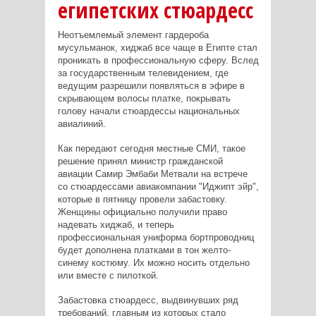
египетских стюардесс
Неотъемлемый элемент гардероба
мусульманок, хиджаб все чаще в Египте стал
проникать в профессиональную сферу. Вслед
за государственным телевидением, где
ведущим разрешили появляться в эфире в
скрывающем волосы платке, покрывать
голову начали стюардессы национальных
авиалиний.
Как передают сегодня местные СМИ, такое
решение принял министр гражданской
авиации Самир Эмбаби Метвали на встрече
со стюардессами авиакомпании "Иджипт эйр",
которые в пятницу провели забастовку.
Женщины официально получили право
надевать хиджаб, и теперь
профессиональная униформа бортпроводниц
будет дополнена платками в тон желто-
синему костюму. Их можно носить отдельно
или вместе с пилоткой.
Забастовка стюардесс, выдвинувших ряд
требований, главным из которых стало