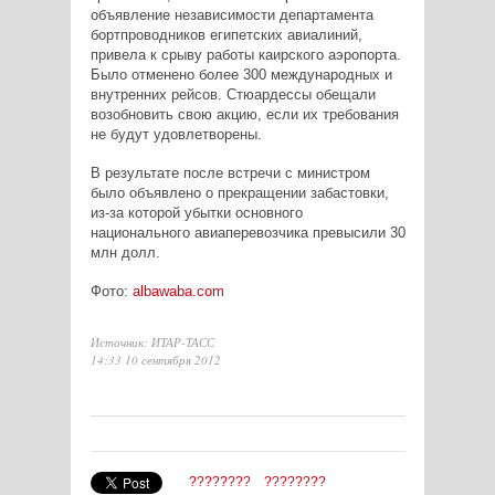
объявление независимости департамента
бортпроводников египетских авиалиний,
привела к срыву работы каирского аэропорта.
Было отменено более 300 международных и
внутренних рейсов. Стюардессы обещали
возобновить свою акцию, если их требования
не будут удовлетворены.
В результате после встречи с министром
было объявлено о прекращении забастовки,
из-за которой убытки основного
национального авиаперевозчика превысили 30
млн долл.
Фото:
albawaba.com
Источник: ИТАР-ТАСС
14:33 10 сентября 2012
????????
????????