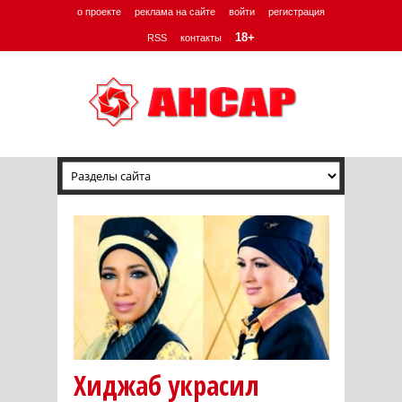
о проекте
реклама на сайте
войти
регистрация
18+
RSS
контакты
Хиджаб украсил