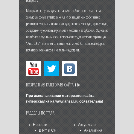
вопросам.
Материалы, публикуемые на «Ансар.Ru», рассчитаны на
самую широкую аудиторию. Сайт освещает как собственно
религиозную, так и политическую, экономическую, культурную,
общественную жизнь мусульман России и зарубежья. Одной из
наиболее актуальных тем, которые находят место на страницах
"Ансар.Ru", является развитие исламской банковской сферы,
исламских финансов и халяль-индустрии.
ВОЗРАСТНАЯ КАТЕГОРИЯ САЙТА
18+
При использовании материалов сайта
гиперссылка на
www.ansar.ru
обязательна!
РАЗДЕЛЫ ПОРТАЛА
Новости
Актуально
В РФ и СНГ
Аналитика