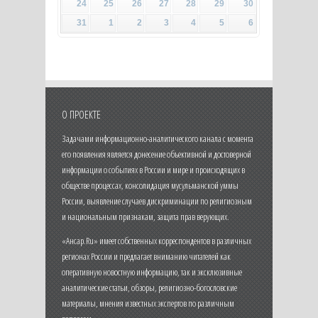
24
25
26
27
28
29
30
31
1
2
3
4
5
6
О ПРОЕКТЕ
Задачами информационно-аналитического канала с момента
его появления является донесение объективной и достоверной
информации о событиях в России и мире и происходящих в
обществе процессах, консолидация мусульманской уммы
России, выявление случаев дискриминации по религиозным
и национальным признакам, защита прав верующих.
«Ансар.Ru» имеет собственных корреспондентов в различных
регионах России и предлагает вниманию читателей как
оперативную новостную информацию, так и эксклюзивные
аналитические статьи, обзоры, религиозно-богословские
материалы, мнения известных экспертов по различным