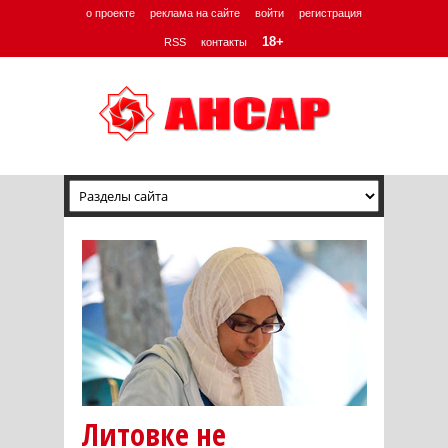
о проекте
реклама на сайте
войти
регистрация
18+
RSS
контакты
Литовке не