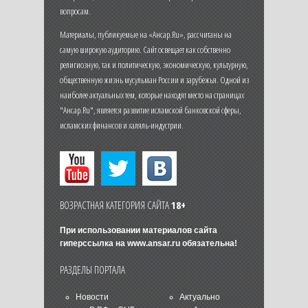
вопросам.
Материалы, публикуемые на «Ансар.Ru», рассчитаны на
самую широкую аудиторию. Сайт освещает как собственно
религиозную, так и политическую, экономическую, культурную,
общественную жизнь мусульман России и зарубежья. Одной из
наиболее актуальных тем, которые находят место на страницах
"Ансар.Ru", является развитие исламской банковской сферы,
исламских финансов и халяль-индустрии.
ВОЗРАСТНАЯ КАТЕГОРИЯ САЙТА
18+
При использовании материалов сайта
гиперссылка на
www.ansar.ru
обязательна!
РАЗДЕЛЫ ПОРТАЛА
Новости
Актуально