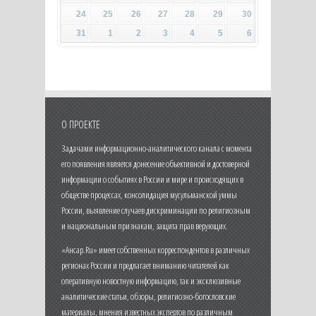
24
25
26
27
28
29
30
31
1
2
3
4
5
6
О ПРОЕКТЕ
Задачами информационно-аналитического канала с момента
его появления является донесение объективной и достоверной
информации о событиях в России и мире и происходящих в
обществе процессах, консолидация мусульманской уммы
России, выявление случаев дискриминации по религиозным
и национальным признакам, защита прав верующих.
«Ансар.Ru» имеет собственных корреспондентов в различных
регионах России и предлагает вниманию читателей как
оперативную новостную информацию, так и эксклюзивные
аналитические статьи, обзоры, религиозно-богословские
материалы, мнения известных экспертов по различным