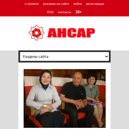
о проекте
реклама на сайте
войти
регистрация
18+
RSS
контакты