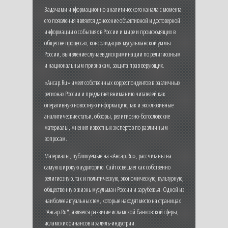
Задачами информационно-аналитического канала с момента
его появления является донесение объективной и достоверной
информации о событиях в России и мире и происходящих в
обществе процессах, консолидация мусульманской уммы
России, выявление случаев дискриминации по религиозным
и национальным признакам, защита прав верующих.
«Ансар.Ru» имеет собственных корреспондентов в различных
регионах России и предлагает вниманию читателей как
оперативную новостную информацию, так и эксклюзивные
аналитические статьи, обзоры, религиозно-богословские
материалы, мнения известных экспертов по различным
вопросам.
Материалы, публикуемые на «Ансар.Ru», рассчитаны на
самую широкую аудиторию. Сайт освещает как собственно
религиозную, так и политическую, экономическую, культурную,
общественную жизнь мусульман России и зарубежья. Одной из
наиболее актуальных тем, которые находят место на страницах
"Ансар.Ru", является развитие исламской банковской сферы,
исламских финансов и халяль-индустрии.