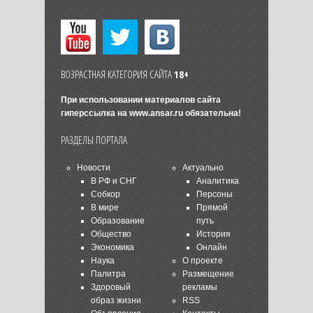
ВОЗРАСТНАЯ КАТЕГОРИЯ САЙТА
18+
При использовании материалов сайта
гиперссылка на
www.ansar.ru
обязательна!
РАЗДЕЛЫ ПОРТАЛА
Новости
Актуально
В РФ и СНГ
Аналитика
Собкор
Персоны
В мире
Прямой
Образование
путь
Общество
История
Экономика
Онлайн
Наука
О проекте
Палитра
Размещение
Здоровый
рекламы
образ жизни
RSS