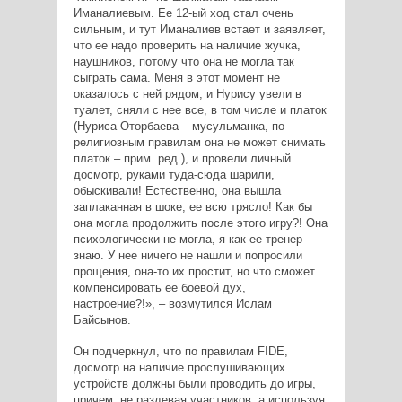
Иманалиевым. Ее 12-ый ход стал очень
сильным, и тут Иманалиев встает и заявляет,
что ее надо проверить на наличие жучка,
наушников, потому что она не могла так
сыграть сама. Меня в этот момент не
оказалось с ней рядом, и Нурису увели в
туалет, сняли с нее все, в том числе и платок
(Нуриса Оторбаева – мусульманка, по
религиозным правилам она не может снимать
платок – прим. ред.), и провели личный
досмотр, руками туда-сюда шарили,
обыскивали! Естественно, она вышла
заплаканная в шоке, ее всю трясло! Как бы
она могла продолжить после этого игру?! Она
психологически не могла, я как ее тренер
знаю. У нее ничего не нашли и попросили
прощения, она-то их простит, но что сможет
компенсировать ее боевой дух,
настроение?!», – возмутился Ислам
Байсынов.
Он подчеркнул, что по правилам FIDE,
досмотр на наличие прослушивающих
устройств должны были проводить до игры,
причем, не раздевая участников, а используя