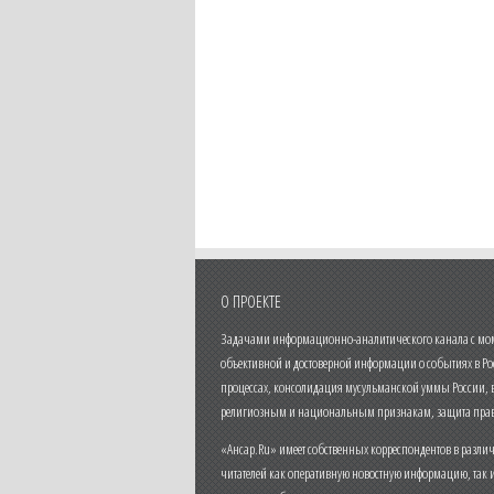
О ПРОЕКТЕ
Задачами информационно-аналитического канала с моме
объективной и достоверной информации о событиях в Ро
процессах, консолидация мусульманской уммы России,
религиозным и национальным признакам, защита прав
«Ансар.Ru» имеет собственных корреспондентов в разли
читателей как оперативную новостную информацию, так 