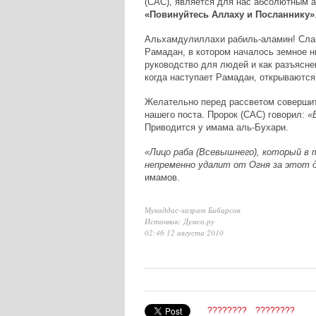
(САС), является для нас абсолютным а
«Повинуйтесь Аллаху и Посланнику»
Альхамдулиллахи рабиль-аламин! Слав
Рамадан, в котором началось земное 
руководство для людей и как разъяснен
когда наступает Рамадан, открываются
Желательно перед рассветом совершит
нашего поста. Пророк (САС) говорил:
«Е
Приводится у имама аль-Бухари.
«Лицо раба (Всевышнего), который в 
непременно удалит от Огня за этот д
имамов.
Мукаддас-хазрат Бибарсов
Источник: Думсо.ру
02:46 12 августа 2010
????????
????????