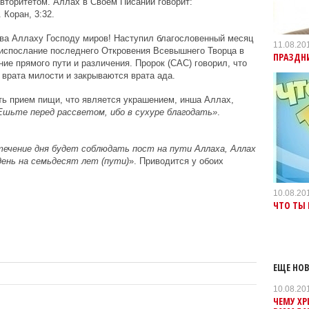
вторитетом. Аллах в Своем Писании говорит:
. Коран, 3:32.
а Аллаху Господу миров! Наступил благословенный месяц
11.08.20
ниспослание последнего Откровения Всевышнего Творца в
ПРАЗДН
ие прямого пути и различения. Пророк (САС) говорил, что
 врата милости и закрываются врата ада.
ь прием пищи, что является украшением, инша Аллах,
шьте перед рассветом, ибо в сухуре благодать»
.
течение дня будет соблюдать пост на пути Аллаха, Аллах
ень на семьдесят лет (пути)
». Приводится у обоих
10.08.20
ЧТО ТЫ
ЕЩЕ НОВ
10.08.20
ЧЕМУ ХР