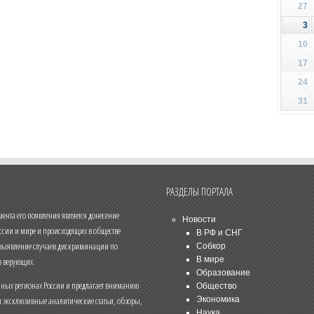
27
3
10
17
24
31
РАЗДЕЛЫ ПОРТАЛА
нта его появления является донесение
Новости
ссии и мире и происходящих в обществе
В РФ и СНГ
 выявление случаев дискриминации по
Собкор
В мире
 верующих.
Образование
чных регионах России и предлагает вниманию
Общество
и эксклюзивные аналитические статьи, обзоры,
Экономика
Наука