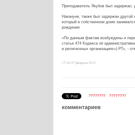
Преподаватель Якубов был задержан, у
Накануне, также был задержан другой 
который в собственном доме занимался
рождения.
«По данным фактам возбуждены и пере
статье 474 Кодекса об административн
и религиозных организациях») РТ», - о
17:08 07 февраля 2012
????????
????????
комментариев