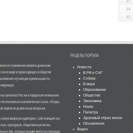
17
24
31
РАЗДЕЛЫ ПОРТАЛА
нта его появления является донесение
Новости
ссии и мире и происходящих в обществе
В РФ и СНГ
 выявление случаев дискриминации по
Собкор
В мире
 верующих.
Образование
чных регионах России и предлагает вниманию
Общество
и эксклюзивные аналитические статьи, обзоры,
Экономика
Наука
 экспертов по различным вопросам.
Палитра
 самую широкую аудиторию. Сайт освещает как
Здоровый образ жизни
Объявления
ескую, культурную, общественную жизнь
Видео
льных тем, которые находят место на страницах