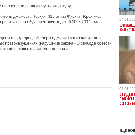
 него изъяли религиозную литературу.
житель джамоата Чоркух, 31-летний Фуркат Иброхимов,
24.01.20
 религиозным обучением шести детей 2005-2007 годов
СЛУЖАЩИ
БУДУТ П
даны в суд города Исфары административные дела по
ых правонарушениях (нарушение закона «О свободе совести
тметили в правоохранительных органах.
07.01.20
СТУДЕН
ЗАПИСЫ
СОТОВЫ
ЕЩЕ НОВ