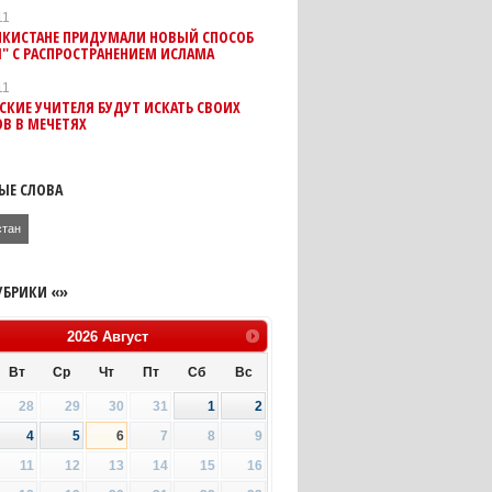
11
ИКИСТАНЕ ПРИДУМАЛИ НОВЫЙ СПОСОБ
" С РАСПРОСТРАНЕНИЕМ ИСЛАМА
11
КИЕ УЧИТЕЛЯ БУДУТ ИСКАТЬ СВОИХ
В В МЕЧЕТЯХ
ЫЕ СЛОВА
стан
УБРИКИ «»
2026
Август
Вт
Ср
Чт
Пт
Сб
Вс
28
29
30
31
1
2
4
5
6
7
8
9
11
12
13
14
15
16