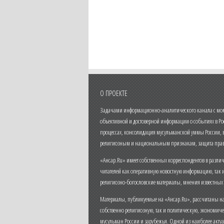
О ПРОЕКТЕ
Задачами информационно-аналитического канала с моме
объективной и достоверной информации о событиях в Ро
процессах, консолидация мусульманской уммы России,
религиозным и национальным признакам, защита прав
«Ансар.Ru» имеет собственных корреспондентов в разли
читателей как оперативную новостную информацию, так 
религиозно-богословские материалы, мнения известных
Материалы, публикуемые на «Ансар.Ru», рассчитаны на
собственно религиозную, так и политическую, экономич
мусульман России и зарубежья. Одной из наиболее актуа