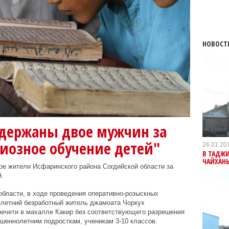
НОВОСТ
адержаны двое мужчин за
иозное обучение детей"
26.01.20
В ТАДЖ
ЧАЙХАН
ое жители Исфаринского района Согдийской области за
.
бласти, в ходе проведения оперативно-розыскных
-летний безработный житель джамоата Чоркух
мечети в махалле Какир без соответствующего разрешения
шеннолетним подросткам, ученикам 3-10 классов.