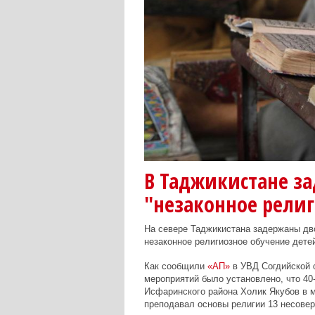
В Таджикистане з
"незаконное религ
На севере Таджикистана задержаны дв
незаконное религиозное обучение детей
Как сообщили
«АП»
в УВД Согдийской о
мероприятий было установлено, что 40
Исфаринского района Холик Якубов в 
преподавал основы религии 13 несовер