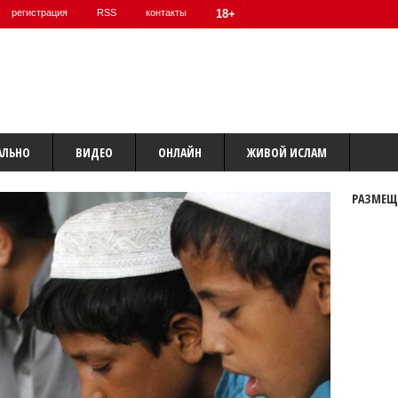
регистрация
RSS
контакты
18+
АЛЬНО
ВИДЕО
ОНЛАЙН
ЖИВОЙ ИСЛАМ
РАЗМЕЩ